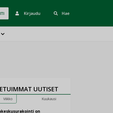
Kirjaudu
Hae
HTI
ETUIMMAT UUTISET
Viikko
Kuukausi
keskusurakointi on