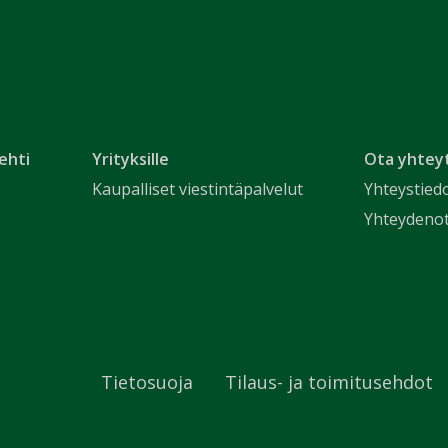
ehti
Yrityksille
Ota yhtey
Kaupalliset viestintäpalvelut
Yhteystied
Yhteydeno
Tietosuoja
Tilaus- ja toimitusehdot