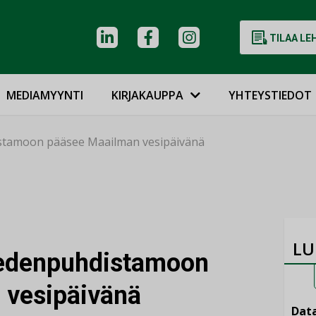
TILAA LE
MEDIAMYYNTI
KIRJAKAUPPA
YHTEYSTIEDOT
stamoon pääsee Maailman vesipäivänä
LU
vedenpuhdistamoon
 vesipäivänä
Data