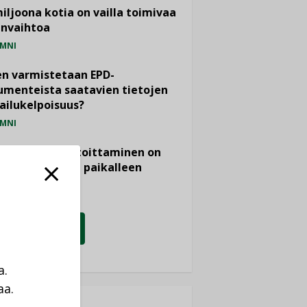
miljoona kotia on vailla toimivaa
anvaihtoa
MNI
n varmistetaan EPD-
menteista saatavien tietojen
ailukelpoisuus?
MNI
- ja viemärimitoittaminen on
htänyt ajassa paikalleen
PIDE
KATSO KAIKKI
a.
aa.