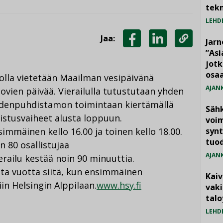
tekn
LEHD
Jaa:
Jarn
JAA
JAA
KOPIOI
”As
jotk
FACEBOOKISSA
LINKEDINISSÄ
LINKKI
osaa
lla vietetään Maailman vesipäivänä
AJAN
ovien päivää. Vierailulla tutustutaan yhden
denpuhdistamon toimintaan kiertämällä
Säh
istusvaiheet alusta loppuun.
voim
simmäinen kello 16.00 ja toinen kello 18.00.
synt
tuo
 80 osallistujaa
AJAN
erailu kestää noin 90 minuuttia.
ta vuotta siitä, kun ensimmäinen
Kai
n Helsingin Alppilaan.
www.hsy.fi
vak
talo
LEHD