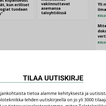
at kilpailuedut
vakiinnuttavat
Yli 
ät, kun erilliset
asemansa
ogiat tuodaan
ilm
taloyhtiöissä
n”
KOLU
Mite
doku
vert
KOLU
Vesi
jämä
MIELI
TILAA UUTISKIRJE
jankohtaista tietoa alamme kehityksestä ja uutisist
lotekniikka-lehden uutiskirjeellä on jo yli 3000 tilaaj