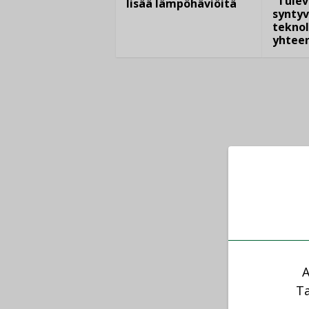
”Tulev
lisää lämpöhäviöitä
syntyv
teknol
yhtee
A
Ta