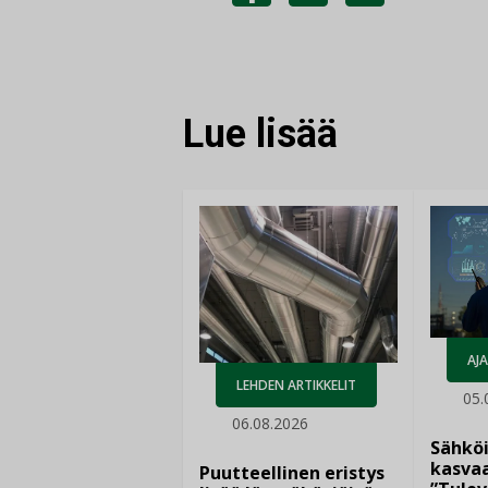
JAA
JAA
KOPIOI
FACEBOOKISSA
LINKEDINISSÄ
LINKKI
Lue lisää
AJ
LEHDEN ARTIKKELIT
05.
06.08.2026
Sähkö
kasvaa
Puutteellinen eristys