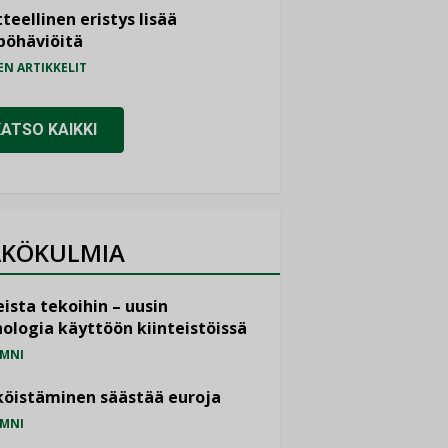
teellinen eristys lisää
pöhäviöitä
EN ARTIKKELIT
KATSO KAIKKI
KÖKULMIA
ista tekoihin – uusin
ologia käyttöön kiinteistöissä
MNI
öistäminen säästää euroja
MNI