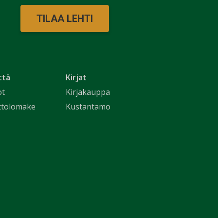
TILAA LEHTI
ttä
Kirjat
ot
Kirjakauppa
ttolomake
Kustantamo