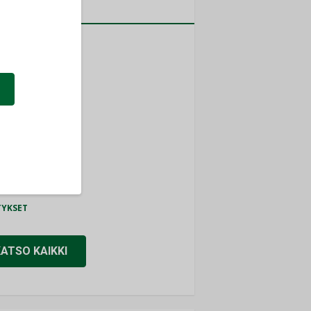
a
MITYKSET
ti
TYKSET
ir
TYKSET
nlund Oy
TYKSET
eider Electric
TYKSET
KATSO KAIKKI