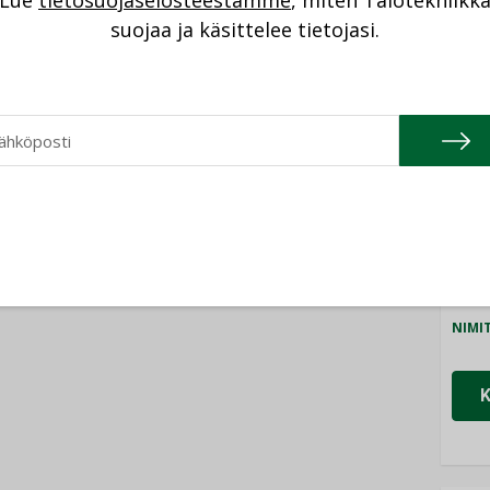
Lue
tietosuojaselosteestamme
, miten Talotekniikk
NI
suojaa ja käsittelee tietojasi.
Cons
NIMI
Refa
NIMI
Gra
NIMI
Schn
NIMI