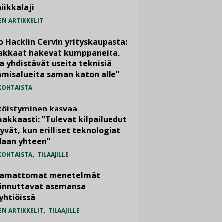
iikkalaji
EN ARTIKKELIT
o Hacklin Cervin yrityskaupasta:
iakkaat hakevat kumppaneita,
a yhdistävät useita teknisiä
misalueita saman katon alle”
KOHTAISTA
köistyminen kasvaa
akkaasti: ”Tulevat kilpailuedut
yvät, kun erilliset teknologiat
daan yhteen”
,
KOHTAISTA
TILAAJILLE
vamattomat menetelmät
iinnuttavat asemansa
yhtiöissä
,
EN ARTIKKELIT
TILAAJILLE