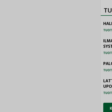
TU
HAL
TUOT
ILM
SYS
TUOT
PAL
TUOT
LAT
UP
TUOT