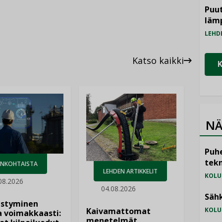
Puut
läm
LEHD
Katso kaikki
NÄ
Puhe
tekn
ANKOHTAISTA
LEHDEN ARTIKKELIT
KOLU
08.2026
04.08.2026
Sähk
istyminen
Kaivamattomat
KOLU
 voimakkaasti:
menetelmät