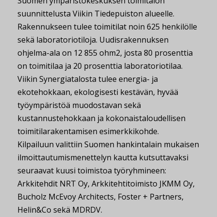
Suomen ympäristökeskuksen toimitalon
suunnittelusta Viikin Tiedepuiston alueelle.
Rakennukseen tulee toimitilat noin 625 henkilölle
sekä laboratoriotiloja. Uudisrakennuksen
ohjelma-ala on 12 855 ohm2, josta 80 prosenttia
on toimitilaa ja 20 prosenttia laboratoriotilaa.
Viikin Synergiatalosta tulee energia- ja
ekotehokkaan, ekologisesti kestävän, hyvää
työympäristöä muodostavan sekä
kustannustehokkaan ja kokonaistaloudellisen
toimitilarakentamisen esimerkkikohde.
Kilpailuun valittiin Suomen hankintalain mukaisen
ilmoittautumismenettelyn kautta kutsuttavaksi
seuraavat kuusi toimistoa työryhmineen:
Arkkitehdit NRT Oy, Arkkitehtitoimisto JKMM Oy,
Bucholz McEvoy Architects, Foster + Partners,
Helin&Co sekä MDRDV.