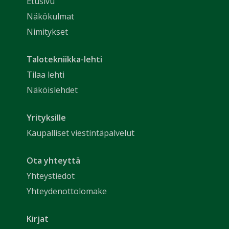
Etusivu
Näkökulmat
Nimitykset
Talotekniikka-lehti
Tilaa lehti
Näköislehdet
Yrityksille
Kaupalliset viestintäpalvelut
Ota yhteyttä
Yhteystiedot
Yhteydenottolomake
Kirjat