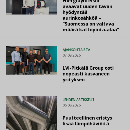
Energiayhteisöt
avaavat uuden tavan
hyödyntää
aurinkosähköä –
”Suomessa on valtava
määrä kattopinta-alaa”
AJANKOHTAISTA
07.08.2026
LVI-Pitkälä Group osti
nopeasti kasvaneen
yrityksen
LEHDEN ARTIKKELIT
06.08.2026
Puutteellinen eristys
lisää lämpöhäviöitä