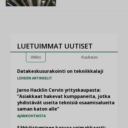
LUETUIMMAT UUTISET
Viikko
Kuukausi
Datakeskusurakointi on tekniikkalaji
LEHDEN ARTIKKELIT
Jarno Hacklin Cervin yrityskaupasta:
”Asiakkaat hakevat kumppaneita, jotka
yhdistävät useita teknisiä osaamisalueita
saman katon alle”
AJANKOHTAISTA
Sähköistyminen kasvaa voimakkaasti: