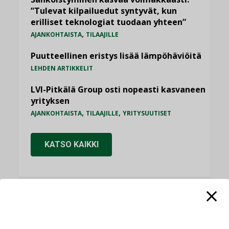
”Tulevat kilpailuedut syntyvät, kun
erilliset teknologiat tuodaan yhteen”
,
AJANKOHTAISTA
TILAAJILLE
Puutteellinen eristys lisää lämpöhäviöitä
LEHDEN ARTIKKELIT
LVI-Pitkälä Group osti nopeasti kasvaneen
yrityksen
,
,
AJANKOHTAISTA
TILAAJILLE
YRITYSUUTISET
KATSO KAIKKI
NÄKÖKULMIA