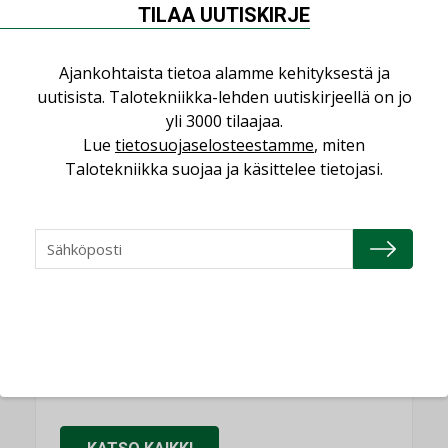
Puheista tekoihin – uusin teknologia
TILAA UUTISKIRJE
käyttöön kiinteistöissä
KOLUMNI
Ajankohtaista tietoa alamme kehityksestä ja
uutisista. Talotekniikka-lehden uutiskirjeellä on jo
Sähköistäminen säästää euroja
yli 3000 tilaajaa.
KOLUMNI
Lue
tietosuojaselosteestamme
, miten
Yli miljoona kotia on vailla toimivaa
Talotekniikka suojaa ja käsittelee tietojasi.
ilmanvaihtoa
KOLUMNI
Miten varmistetaan EPD-dokumenteista
saatavien tietojen vertailukelpoisuus?
KOLUMNI
Vesi- ja viemärimitoittaminen on
jämähtänyt ajassa paikalleen
MIELIPIDE