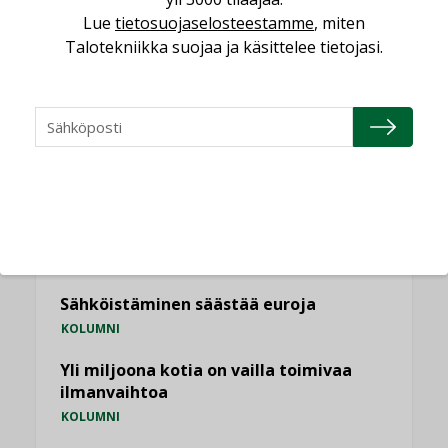
Lue
tietosuojaselosteestamme
, miten
KATSO KAIKKI
Talotekniikka suojaa ja käsittelee tietojasi.
NÄKÖKULMIA
Puheista tekoihin – uusin teknologia
käyttöön kiinteistöissä
KOLUMNI
Sähköistäminen säästää euroja
KOLUMNI
Yli miljoona kotia on vailla toimivaa
ilmanvaihtoa
KOLUMNI