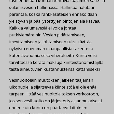
täsmennetään kunnan tehtäviä taajamien sade- ja
sulamisvesien hallinnassa. Hallintaa halutaan
parantaa, koska rankkasateiden ennakoidaan
yleistyvän ja päällystettyjen pintojen ala kasvaa.
Kaikkia valumavesiä ei voida johtaa
putkiviemäreihin. Vesien pidättämiseen,
imeyttämiseen ja johtamiseen tulisi käyttää
nykyistä enemmän maanpäällisiä rakenteita
kuten avouomia sekä viheralueita. Kunta voisi
tarvittaessa kerätä maksuja kiinteistönomistajilta
tästä aiheutuvien kustannustensa kattamiseksi.
Vesihuoltolain muutoksen jälkeen taajaman
ulkopuolella sijaitsevaa kiinteistöä ei ole enää
tarpeen liittää vesihuoltolaitoksen verkostoon,
jos sen vesihuolto on järjestetty asianmukaisesti
ennen kuin kunta on päättänyt laitoksen