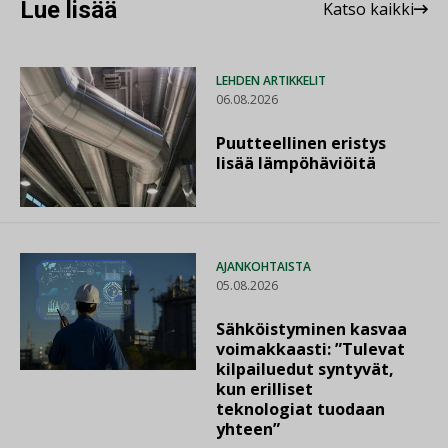
Lue lisää
Katso kaikki
LEHDEN ARTIKKELIT
06.08.2026
Puutteellinen eristys
lisää lämpöhäviöitä
AJANKOHTAISTA
05.08.2026
Sähköistyminen kasvaa
voimakkaasti: ”Tulevat
kilpailuedut syntyvät,
kun erilliset
teknologiat tuodaan
yhteen”