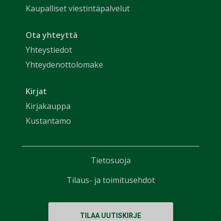
Kaupalliset viestintäpalvelut
Ota yhteyttä
Yhteystiedot
Yhteydenottolomake
Kirjat
Kirjakauppa
Kustantamo
Tietosuoja
Tilaus- ja toimitusehdot
TILAA UUTISKIRJE