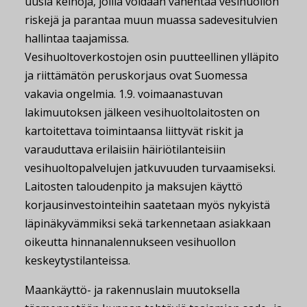
uusia keinoja, joilla voidaan vähentää vesihuollon
riskejä ja parantaa muun muassa sadevesitulvien
hallintaa taajamissa.
Vesihuoltoverkostojen osin puutteellinen ylläpito
ja riittämätön peruskorjaus ovat Suomessa
vakavia ongelmia. 1.9. voimaanastuvan
lakimuutoksen jälkeen vesihuoltolaitosten on
kartoitettava toimintaansa liittyvät riskit ja
varauduttava erilaisiin häiriötilanteisiin
vesihuoltopalvelujen jatkuvuuden turvaamiseksi.
Laitosten taloudenpito ja maksujen käyttö
korjausinvestointeihin saatetaan myös nykyistä
läpinäkyvämmiksi sekä tarkennetaan asiakkaan
oikeutta hinnanalennukseen vesihuollon
keskeytystilanteissa.
Maankäyttö- ja rakennuslain muutoksella