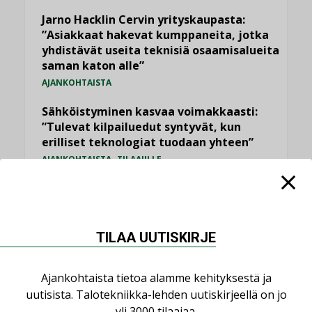
Jarno Hacklin Cervin yrityskaupasta:
”Asiakkaat hakevat kumppaneita, jotka
yhdistävät useita teknisiä osaamisalueita
saman katon alle”
AJANKOHTAISTA
Sähköistyminen kasvaa voimakkaasti:
”Tulevat kilpailuedut syntyvät, kun
erilliset teknologiat tuodaan yhteen”
,
AJANKOHTAISTA
TILAAJILLE
Kaivamattomat menetelmät
vakiinnuttavat asemansa taloyhtiöissä
,
LEHDEN ARTIKKELIT
TILAAJILLE
TILAA UUTISKIRJE
Valaistusasiantuntija: ”Talotekniikan
pitäisi helpottaa arkea, ei monimutkaistaa
Ajankohtaista tietoa alamme kehityksestä ja
sitä”
uutisista. Talotekniikka-lehden uutiskirjeellä on jo
,
LEHDEN ARTIKKELIT
TILAAJILLE
yli 3000 tilaajaa.