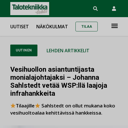
UUTISET
NÄKÖKULMAT
TILAA
LEHDEN ARTIKKELIT
UUTINEN
Vesihuollon asiantuntijasta
monialajohtajaksi – Johanna
Sahlstedt vetää WSP:llä laajoja
infrahankkeita
Tilaajille
Sahlstedt on ollut mukana koko
vesihuoltoalaa kehittävissä hankkeissa.