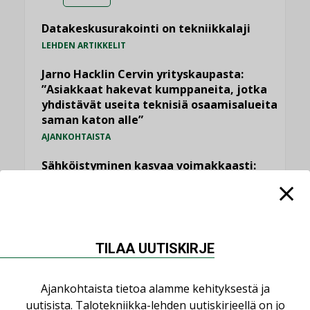
Datakeskusurakointi on tekniikkalaji
LEHDEN ARTIKKELIT
Jarno Hacklin Cervin yrityskaupasta:
”Asiakkaat hakevat kumppaneita, jotka
yhdistävät useita teknisiä osaamisalueita
saman katon alle”
AJANKOHTAISTA
Sähköistyminen kasvaa voimakkaasti:
”Tulevat kilpailuedut syntyvät, kun
erilliset teknologiat tuodaan yhteen”
,
AJANKOHTAISTA
TILAAJILLE
Puutteellinen eristys lisää lämpöhäviöitä
TILAA UUTISKIRJE
LEHDEN ARTIKKELIT
Kaivamattomat menetelmät
Ajankohtaista tietoa alamme kehityksestä ja
vakiinnuttavat asemansa taloyhtiöissä
uutisista. Talotekniikka-lehden uutiskirjeellä on jo