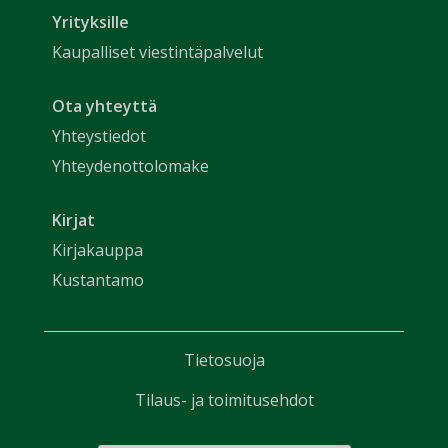
Yrityksille
Kaupalliset viestintäpalvelut
Ota yhteyttä
Yhteystiedot
Yhteydenottolomake
Kirjat
Kirjakauppa
Kustantamo
Tietosuoja
Tilaus- ja toimitusehdot