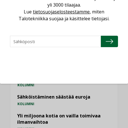
,
LEHDEN ARTIKKELIT
TILAAJILLE
yli 3000 tilaajaa.
Lue
tietosuojaselosteestamme
, miten
Talotekniikka suojaa ja käsittelee tietojasi.
KATSO KAIKKI
NÄKÖKULMIA
Puheista tekoihin – uusin teknologia
käyttöön kiinteistöissä
KOLUMNI
Sähköistäminen säästää euroja
KOLUMNI
Yli miljoona kotia on vailla toimivaa
ilmanvaihtoa