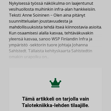
Nykyisessä työssä näkökulma on laajentunut
vesihuollosta muihinkin infra-alan hankkeisiin.
Teksti: Anne Soininen − Olen aina pitänyt
suunnittelualan joustavuudesta ja
mahdollisuuksista tehdä itseä kiinnostavia asioita.
Kun osaamisesi alalla kasvaa, tehtäväkuvakin
yleensä kasvaa, sanoo WSP Finlandin Infra ja
ympäristö -sektorin tuore johtaja Johanna
Sahlstedt. Tällaista kehityskaarta Sahlstedtin
omakin urapolku on...
Tämä artikkeli on tarjolla vain
Talotekniikka-lehden tilaajille.