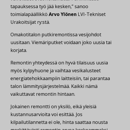
tapauksessa työ jää kesken,” sanoo
toimialapäällikkö
Arvo Ylönen
LVI-Tekniset
Urakoitsijat ry:stä.
Omakotitalon putkiremontissa vesijohdot
uusitaan. Viemäriputket voidaan joko uusia tai
korjata.
Remontin yhteydessä on hyvä tilaisuus uusia
myös kylpyhuone ja vaihtaa vesikalusteet
energiatehokkaampiin laitteisiin, tai parantaa
talon lämmitysjärjestelmää. Kaikki nämä
vaikuttavat remontin hintaan.
Jokainen remontti on yksilö, eikä yleisiä
kustannusarvioita voi esittää. Jos
kilpailutilannetta ei ole, hinta saattaa nousta