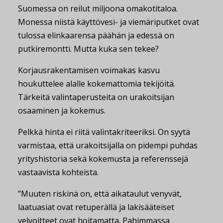
Suomessa on reilut miljoona omakotitaloa.
Monessa niistä käyttövesi- ja viemäriputket ovat
tulossa elinkaarensa päähän ja edessä on
putkiremontti. Mutta kuka sen tekee?
Korjausrakentamisen voimakas kasvu
houkuttelee alalle kokemattomia tekijöitä.
Tärkeitä valintaperusteita on urakoitsijan
osaaminen ja kokemus.
Pelkkä hinta ei riitä valintakriteeriksi. On syytä
varmistaa, että urakoitsijalla on pidempi puhdas
yrityshistoria sekä kokemusta ja referenssejä
vastaavista kohteista.
”Muuten riskinä on, että aikataulut venyvät,
laatuasiat ovat retuperällä ja lakisääteiset
velvoitteet ovat hoitamatta. Pahimmassa