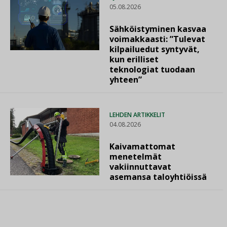
05.08.2026
Sähköistyminen kasvaa
voimakkaasti: ”Tulevat
kilpailuedut syntyvät,
kun erilliset
teknologiat tuodaan
yhteen”
LEHDEN ARTIKKELIT
04.08.2026
Kaivamattomat
menetelmät
vakiinnuttavat
asemansa taloyhtiöissä