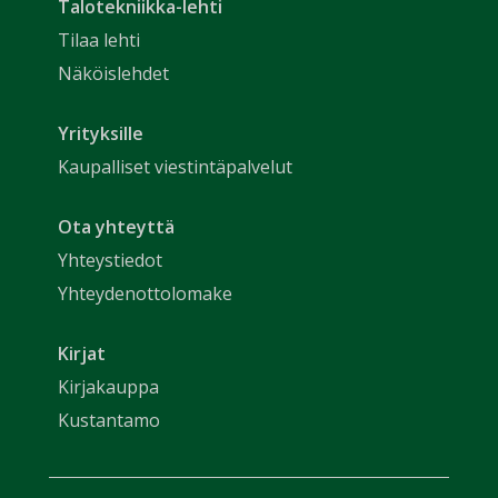
Talotekniikka-lehti
Tilaa lehti
Näköislehdet
Yrityksille
Kaupalliset viestintäpalvelut
Ota yhteyttä
Yhteystiedot
Yhteydenottolomake
Kirjat
Kirjakauppa
Kustantamo