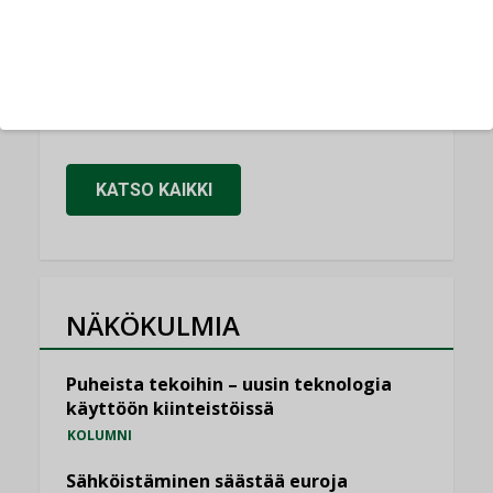
,
AJANKOHTAISTA
TILAAJILLE
Kaivamattomat menetelmät
vakiinnuttavat asemansa taloyhtiöissä
,
LEHDEN ARTIKKELIT
TILAAJILLE
KATSO KAIKKI
NÄKÖKULMIA
Puheista tekoihin – uusin teknologia
käyttöön kiinteistöissä
KOLUMNI
Sähköistäminen säästää euroja