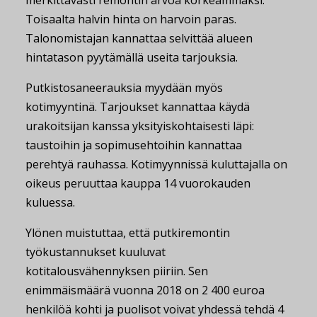
merkittävästi remontin arvoa korkeammaksi.
Toisaalta halvin hinta on harvoin paras.
Talonomistajan kannattaa selvittää alueen
hintatason pyytämällä useita tarjouksia.
Putkistosaneerauksia myydään myös
kotimyyntinä. Tarjoukset kannattaa käydä
urakoitsijan kanssa yksityiskohtaisesti läpi:
taustoihin ja sopimusehtoihin kannattaa
perehtyä rauhassa. Kotimyynnissä kuluttajalla on
oikeus peruuttaa kauppa 14 vuorokauden
kuluessa.
Ylönen muistuttaa, että putkiremontin
työkustannukset kuuluvat
kotitalousvähennyksen piiriin. Sen
enimmäismäärä vuonna 2018 on 2 400 euroa
henkilöä kohti ja puolisot voivat yhdessä tehdä 4