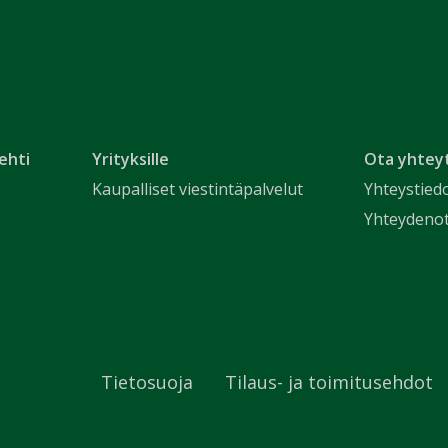
ehti
Yrityksille
Ota yhtey
Kaupalliset viestintäpalvelut
Yhteystied
Yhteydeno
Tietosuoja
Tilaus- ja toimitusehdot