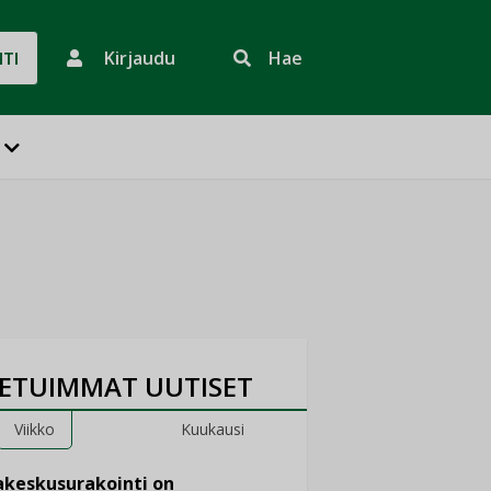
Kirjaudu
Hae
HTI
ETUIMMAT UUTISET
Viikko
Kuukausi
keskusurakointi on