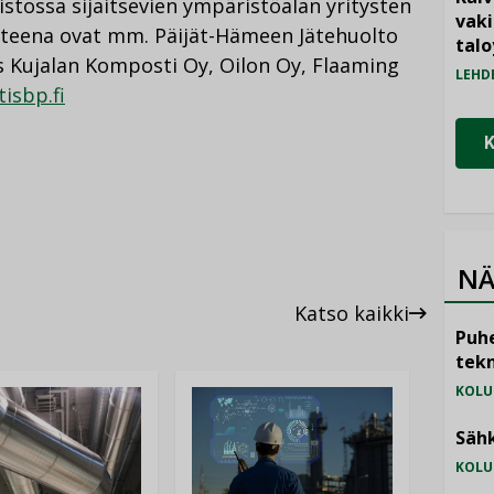
uistossa sijaitsevien ympäristöalan yritysten
vak
ohteena ovat mm. Päijät-Hämeen Jätehuolto
talo
os Kujalan Komposti Oy, Oilon Oy, Flaaming
LEHD
isbp.fi
NÄ
Katso kaikki
Puhe
tekn
KOLU
Sähk
KOLU