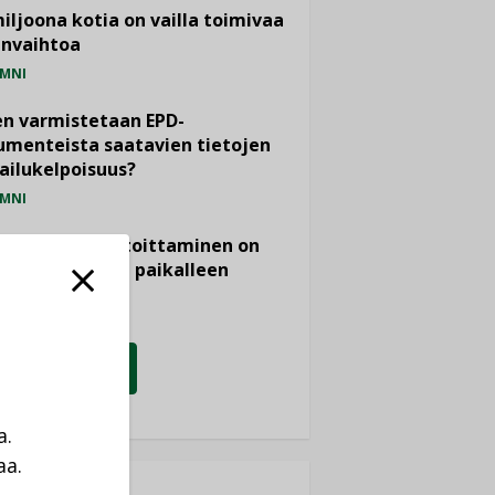
miljoona kotia on vailla toimivaa
anvaihtoa
MNI
n varmistetaan EPD-
menteista saatavien tietojen
ailukelpoisuus?
MNI
- ja viemärimitoittaminen on
htänyt ajassa paikalleen
PIDE
KATSO KAIKKI
a.
aa.