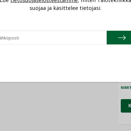
Lue
tietosuojaselosteestamme
, miten Talotekniikk
NI
suojaa ja käsittelee tietojasi.
Cons
NIMI
Refa
NIMI
Gra
NIMI
Schn
NIMI