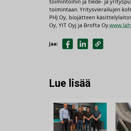
toimintoihin ja tiede- ja yritysp
toimintaan. Yritysvierailujen k
PHJ Oy, biojätteen käsittelylait
Oy, YIT Oyj ja Brofta Oy.
www.laht
Jaa:
JAA
JAA
KOPIOI
FACEBOOKISSA
LINKEDINISSÄ
LINKKI
Lue lisää