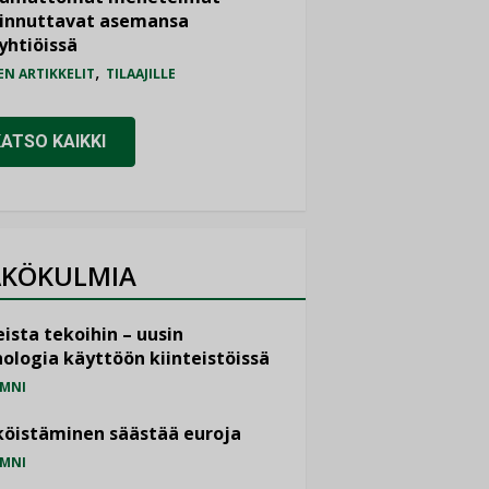
iinnuttavat asemansa
yhtiöissä
,
EN ARTIKKELIT
TILAAJILLE
KATSO KAIKKI
KÖKULMIA
ista tekoihin – uusin
ologia käyttöön kiinteistöissä
MNI
öistäminen säästää euroja
MNI