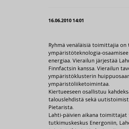
16.06.2010 14:01
Ryhmä venäläisiä toimittajia on
ympäristöteknologia-osaamiseen
energiaa. Vierailun järjestää Lah
Finnfactsin kanssa. Vierailun ta
ympäristöklusterin huippuosaam
ympäristöliiketoimintaa.
Kiertueeseen osallistuu kahdeksan
talouslehdistä sekä uutistoimis
Pietarista.
Lahti-päivien aikana toimittaja
tutkimuskeskus Energoniin, Lahde