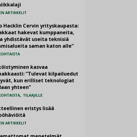
iikkalaji
EN ARTIKKELIT
o Hacklin Cervin yrityskaupasta:
iakkaat hakevat kumppaneita,
a yhdistävät useita teknisiä
misalueita saman katon alle”
KOHTAISTA
köistyminen kasvaa
akkaasti: ”Tulevat kilpailuedut
yvät, kun erilliset teknologiat
daan yhteen”
,
KOHTAISTA
TILAAJILLE
teellinen eristys lisää
pöhäviöitä
EN ARTIKKELIT
vamattomat menetelmät