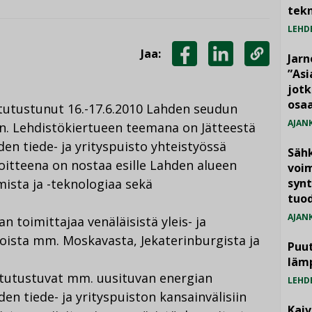
tekn
LEHD
Jaa:
Jarn
JAA
JAA
KOPIOI
”As
jotk
FACEBOOKISSA
LINKEDINISSÄ
LINKKI
osaa
 tutustunut 16.-17.6.2010 Lahden seudun
AJAN
. Lehdistökiertueen teemana on Jätteestä
den tiede- ja yrityspuisto yhteistyössä
Säh
voitteena on nostaa esille Lahden alueen
voim
ista ja -teknologiaa sekä
synt
tuo
AJAN
 toimittajaa venäläisistä yleis- ja
toista mm. Moskavasta, Jekaterinburgista ja
Puut
läm
t tutustuvat mm. uusituvan energian
LEHD
n tiede- ja yrityspuiston kansainvälisiin
Kai