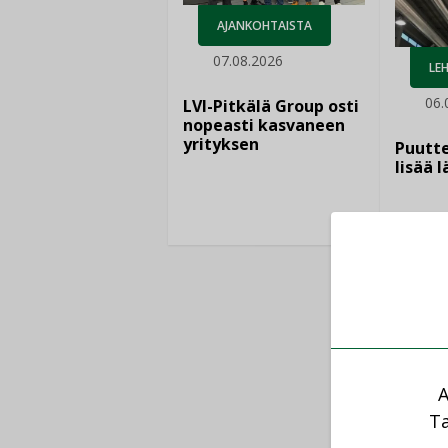
AJANKOHTAISTA
07.08.2026
LEH
06.
LVI-Pitkälä Group osti
nopeasti kasvaneen
yrityksen
Puutte
lisää 
A
Ta