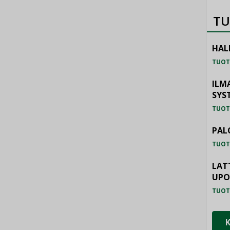
TU
HAL
TUOT
ILM
SYS
TUOT
PAL
TUOT
LAT
UP
TUOT