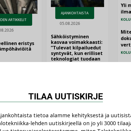
Yli 
ilm
AJANKOHTAISTA
KOLU
DEN ARTIKKELIT
05.08.2026
08.2026
Mite
Sähköistyminen
doku
kasvaa voimakkaasti:
ellinen eristys
vert
”Tulevat kilpailuedut
lämpöhäviöitä
syntyvät, kun erilliset
KOLU
teknologiat tuodaan
yhteen”
Vesi
jämä
MIELI
TILAA UUTISKIRJE
jankohtaista tietoa alamme kehityksestä ja uutisist
lotekniikka-lehden uutiskirjeellä on jo yli 3000 tilaaj