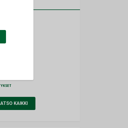
a
MITYKSET
ti
TYKSET
ir
TYKSET
nlund Oy
TYKSET
eider Electric
TYKSET
KATSO KAIKKI