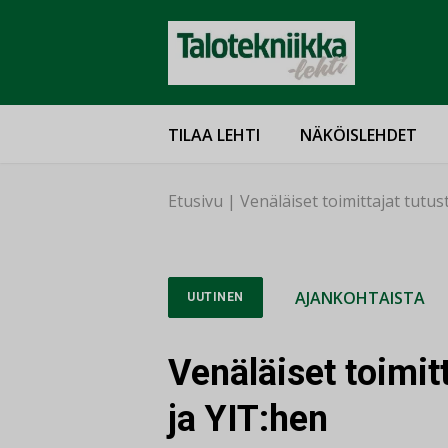
TILAA LEHTI
NÄKÖISLEHDET
Etusivu
|
Venäläiset toimittajat tutus
AJANKOHTAISTA
UUTINEN
Venäläiset toimitt
ja YIT:hen