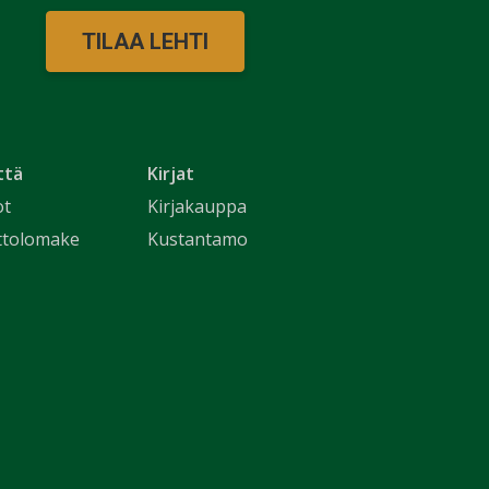
TILAA LEHTI
ttä
Kirjat
ot
Kirjakauppa
ttolomake
Kustantamo