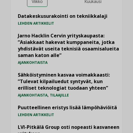
Viikko
Kuukausi
Datakeskusurakointi on tekniikkalaji
LEHDEN ARTIKKELIT
Jarno Hacklin Cervin yrityskaupasta:
”Asiakkaat hakevat kumppaneita, jotka
yhdistävät useita teknisiä osaamisalueita
saman katon alle”
AJANKOHTAISTA
Sähköistyminen kasvaa voimakkaasti:
”Tulevat kilpailuedut syntyvät, kun
erilliset teknologiat tuodaan yhteen”
,
AJANKOHTAISTA
TILAAJILLE
Puutteellinen eristys lisää lämpöhäviöitä
LEHDEN ARTIKKELIT
LVI-Pitkälä Group osti nopeasti kasvaneen