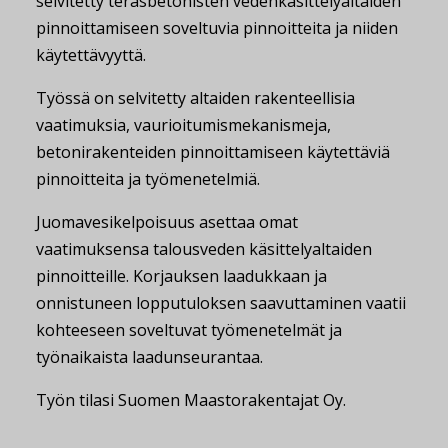
selvitetty teräsbetonisten vedenkäsittelyaltaiden
pinnoittamiseen soveltuvia pinnoitteita ja niiden
käytettävyyttä.
Työssä on selvitetty altaiden rakenteellisia
vaatimuksia, vaurioitumismekanismeja,
betonirakenteiden pinnoittamiseen käytettäviä
pinnoitteita ja työmenetelmiä.
Juomavesikelpoisuus asettaa omat
vaatimuksensa talousveden käsittelyaltaiden
pinnoitteille. Korjauksen laadukkaan ja
onnistuneen lopputuloksen saavuttaminen vaatii
kohteeseen soveltuvat työmenetelmät ja
työnaikaista laadunseurantaa.
Työn tilasi Suomen Maastorakentajat Oy.