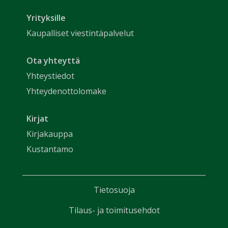
Yrityksille
Kaupalliset viestintäpalvelut
Ota yhteyttä
Yhteystiedot
Yhteydenottolomake
Kirjat
Kirjakauppa
Kustantamo
Tietosuoja
Tilaus- ja toimitusehdot