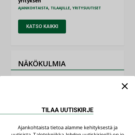
yrityksen
,
,
AJANKOHTAISTA
TILAAJILLE
YRITYSUUTISET
KATSO KAIKKI
NÄKÖKULMIA
Puheista tekoihin – uusin teknologia
käyttöön kiinteistöissä
KOLUMNI
Sähköistäminen säästää euroja
TILAA UUTISKIRJE
KOLUMNI
Yli miljoona kotia on vailla toimivaa
Ajankohtaista tietoa alamme kehityksestä ja
ilmanvaihtoa
uutisista. Talotekniikka-lehden uutiskirjeellä on jo