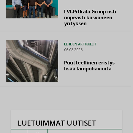
LVI-Pitkälä Group osti
nopeasti kasvaneen
yrityksen
LEHDEN ARTIKKELIT
06.08.2026
Puutteellinen eristys
lisää lämpöhäviöitä
LUETUIMMAT UUTISET