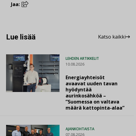
Jaa:
Lue lisää
Katso kaikki
LEHDEN ARTIKKELIT
10.08.2026
Energiayhteisöt
avaavat uuden tavan
hyödyntää
aurinkosähköä –
”Suomessa on valtava
määrä kattopinta-alaa”
AJANKOHTAISTA
07.08.2026