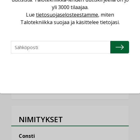
KOLUMNI
yli 3000 tilaajaa.
Lue
tietosuojaselosteestamme
, miten
Miten varmistetaan EPD-dokumenteista
Talotekniikka suojaa ja käsittelee tietojasi.
saatavien tietojen vertailukelpoisuus?
KOLUMNI
Vesi- ja viemärimitoittaminen on
jämähtänyt ajassa paikalleen
MIELIPIDE
KATSO KAIKKI
NIMITYKSET
Consti