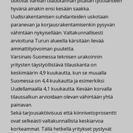
uskovat vahvan tilauskannan pitävän työtilanteen
hyvänä ainakin ensi kesään saakka.
Uudisrakentamisen suhdanteiden uskotaan
paranevan ja korjausrakentamisenkin pysyvän
vähintään nykyisellään. Valtakunnallisesti
arvioituna Turun alueella kärsitään lievää
ammattityövoiman puutetta.
Varsinais-Suomessa teknisen urakoinnin
yritysten täystyöllistävä tilauskanta on
keskimäärin 4,9 kuukautta, kun se muualla
Suomessa on 4,4 kuukautta ja esimerkiksi
Uudellamaalla 4,1 kuukautta. Kevään korvalla
tilaussalkun arvioidaan olevan vähintään yhtä
painavan.
Sekä tarjousaktiivisuus että kiinnivetoprosentti
ovat selkeästi valtakunnallista keskiarvoa
korkeammat. Tällä hetkellä yritykset pystyvät