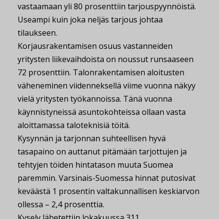
vastaamaan yli 80 prosenttiin tarjouspyynnöistä.
Useampi kuin joka neljäs tarjous johtaa
tilaukseen.
Korjausrakentamisen osuus vastanneiden
yritysten liikevaihdoista on noussut runsaaseen
72 prosenttiin. Talonrakentamisen aloitusten
väheneminen viidenneksellä viime vuonna näkyy
vielä yritysten työkannoissa. Tänä vuonna
käynnistyneissä asuntokohteissa ollaan vasta
aloittamassa taloteknisiä töitä.
Kysynnän ja tarjonnan suhteellisen hyvä
tasapaino on auttanut pitämään tarjottujen ja
tehtyjen töiden hintatason muuta Suomea
paremmin. Varsinais-Suomessa hinnat putosivat
keväästä 1 prosentin valtakunnallisen keskiarvon
ollessa – 2,4 prosenttia.
Kysely lähetettiin lokakuussa 311