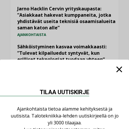
Jarno Hacklin Cervin yrityskaupasta:
”Asiakkaat hakevat kumppaneita, jotka
yhdistävät useita teknisiä osaamisalueita
saman katon alle”
AJANKOHTAISTA
Sähköistyminen kasvaa voimakkaasti:
”Tulevat kilpailuedut syntyvät, kun
erilliset teknologiat tuodaan yhteen”
,
AJANKOHTAISTA
TILAAJILLE
Puutteellinen eristys lisää lämpöhäviöitä
LEHDEN ARTIKKELIT
TILAA UUTISKIRJE
Kaivamattomat menetelmät
vakiinnuttavat asemansa taloyhtiöissä
Ajankohtaista tietoa alamme kehityksestä ja
,
LEHDEN ARTIKKELIT
TILAAJILLE
uutisista. Talotekniikka-lehden uutiskirjeellä on jo
yli 3000 tilaajaa.
KATSO KAIKKI