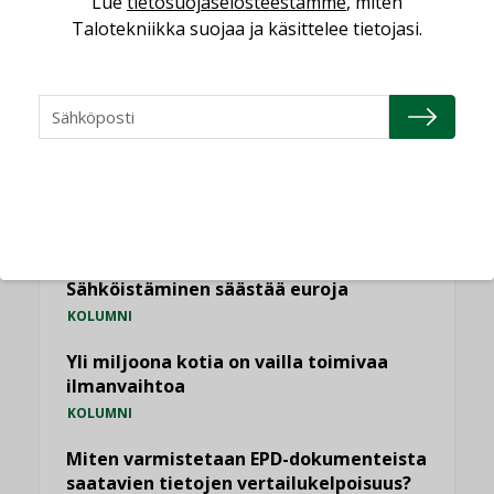
Lue
tietosuojaselosteestamme
, miten
Talotekniikka suojaa ja käsittelee tietojasi.
NÄKÖKULMIA
Puheista tekoihin – uusin teknologia
käyttöön kiinteistöissä
KOLUMNI
Sähköistäminen säästää euroja
KOLUMNI
Yli miljoona kotia on vailla toimivaa
ilmanvaihtoa
KOLUMNI
Miten varmistetaan EPD-dokumenteista
saatavien tietojen vertailukelpoisuus?