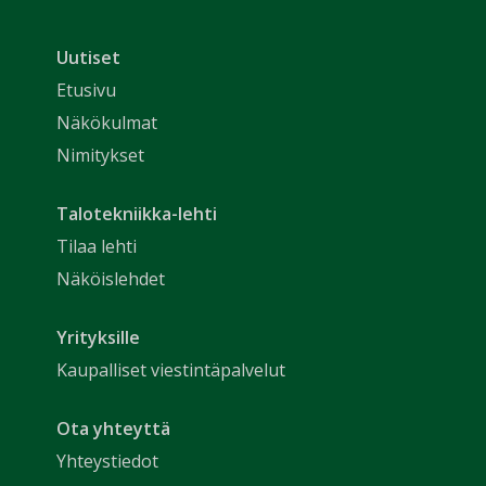
Uutiset
Etusivu
Näkökulmat
Nimitykset
Talotekniikka-lehti
Tilaa lehti
Näköislehdet
Yrityksille
Kaupalliset viestintäpalvelut
Ota yhteyttä
Yhteystiedot