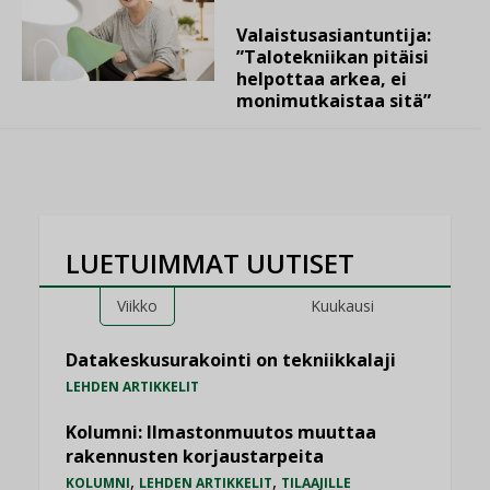
Valaistusasiantuntija:
”Talotekniikan pitäisi
helpottaa arkea, ei
monimutkaistaa sitä”
LUETUIMMAT UUTISET
Viikko
Kuukausi
Datakeskusurakointi on tekniikkalaji
LEHDEN ARTIKKELIT
Kolumni: Ilmastonmuutos muuttaa
rakennusten korjaustarpeita
,
,
KOLUMNI
LEHDEN ARTIKKELIT
TILAAJILLE