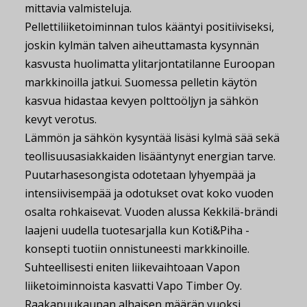
mittavia valmisteluja.
Pellettiliiketoiminnan tulos kääntyi positiiviseksi,
joskin kylmän talven aiheuttamasta kysynnän
kasvusta huolimatta ylitarjontatilanne Euroopan
markkinoilla jatkui. Suomessa pelletin käytön
kasvua hidastaa kevyen polttoöljyn ja sähkön
kevyt verotus.
Lämmön ja sähkön kysyntää lisäsi kylmä sää sekä
teollisuusasiakkaiden lisääntynyt energian tarve.
Puutarhasesongista odotetaan lyhyempää ja
intensiivisempää ja odotukset ovat koko vuoden
osalta rohkaisevat. Vuoden alussa Kekkilä-brändi
laajeni uudella tuotesarjalla kun Koti&Piha -
konsepti tuotiin onnistuneesti markkinoille.
Suhteellisesti eniten liikevaihtoaan Vapon
liiketoiminnoista kasvatti Vapo Timber Oy.
Raakapuukaupan alhaisen määrän vuoksi