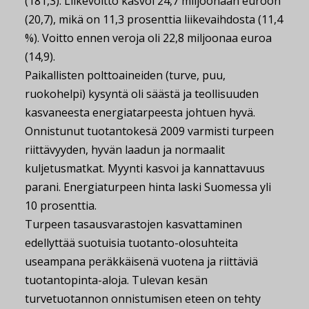
(181,3). Liikevoitto kasvoi 24,7 miljoonaan euroon
(20,7), mikä on 11,3 prosenttia liikevaihdosta (11,4
%). Voitto ennen veroja oli 22,8 miljoonaa euroa
(14,9).
Paikallisten polttoaineiden (turve, puu,
ruokohelpi) kysyntä oli säästä ja teollisuuden
kasvaneesta energiatarpeesta johtuen hyvä.
Onnistunut tuotantokesä 2009 varmisti turpeen
riittävyyden, hyvän laadun ja normaalit
kuljetusmatkat. Myynti kasvoi ja kannattavuus
parani. Energiaturpeen hinta laski Suomessa yli
10 prosenttia.
Turpeen tasausvarastojen kasvattaminen
edellyttää suotuisia tuotanto-olosuhteita
useampana peräkkäisenä vuotena ja riittäviä
tuotantopinta-aloja. Tulevan kesän
turvetuotannon onnistumisen eteen on tehty