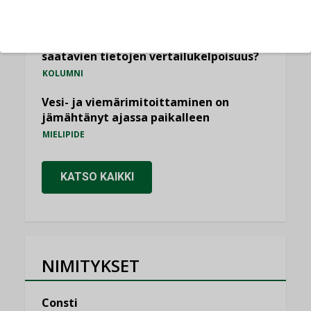
KOLUMNI
Miten varmistetaan EPD-dokumenteista
saatavien tietojen vertailukelpoisuus?
KOLUMNI
Vesi- ja viemärimitoittaminen on
jämähtänyt ajassa paikalleen
MIELIPIDE
KATSO KAIKKI
NIMITYKSET
Consti