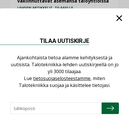
vakiinnuttavat asemansa taloyhtiöissä
,
LEHDEN ARTIKKELIT
TILAAJILLE
KATSO KAIKKI
TILAA UUTISKIRJE
Ajankohtaista tietoa alamme kehityksestä ja
NÄKÖKULMIA
uutisista. Talotekniikka-lehden uutiskirjeellä on jo
yli 3000 tilaajaa.
Puheista tekoihin – uusin teknologia
Lue
tietosuojaselosteestamme
, miten
käyttöön kiinteistöissä
Talotekniikka suojaa ja käsittelee tietojasi.
KOLUMNI
Sähköistäminen säästää euroja
KOLUMNI
Yli miljoona kotia on vailla toimivaa
ilmanvaihtoa