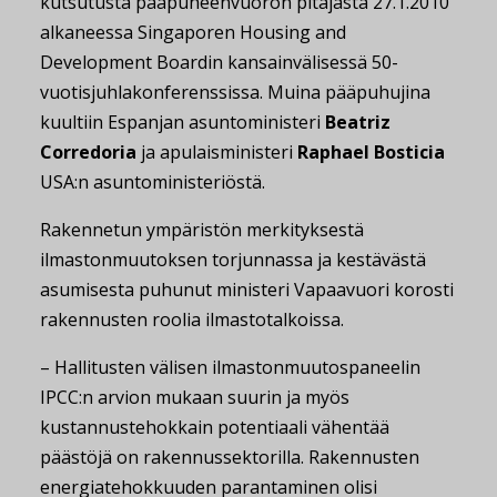
kutsutusta pääpuheenvuoron pitäjästä 27.1.2010
alkaneessa Singaporen Housing and
Development Boardin kansainvälisessä 50-
vuotisjuhlakonferenssissa. Muina pääpuhujina
kuultiin Espanjan asuntoministeri
Beatriz
Corredoria
ja apulaisministeri
Raphael Bosticia
USA:n asuntoministeriöstä.
Rakennetun ympäristön merkityksestä
ilmastonmuutoksen torjunnassa ja kestävästä
asumisesta puhunut ministeri Vapaavuori korosti
rakennusten roolia ilmastotalkoissa.
– Hallitusten välisen ilmastonmuutospaneelin
IPCC:n arvion mukaan suurin ja myös
kustannustehokkain potentiaali vähentää
päästöjä on rakennussektorilla. Rakennusten
energiatehokkuuden parantaminen olisi