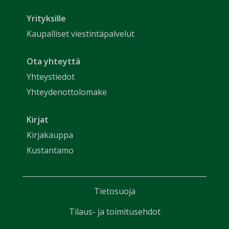
Yrityksille
Kaupalliset viestintäpalvelut
Ota yhteyttä
Yhteystiedot
Yhteydenottolomake
Kirjat
Kirjakauppa
Kustantamo
Tietosuoja
Tilaus- ja toimitusehdot