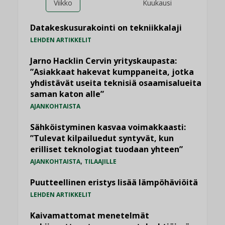
Viikko
Kuukausi
Datakeskusurakointi on tekniikkalaji
LEHDEN ARTIKKELIT
Jarno Hacklin Cervin yrityskaupasta:
”Asiakkaat hakevat kumppaneita, jotka
yhdistävät useita teknisiä osaamisalueita
saman katon alle”
AJANKOHTAISTA
Sähköistyminen kasvaa voimakkaasti:
”Tulevat kilpailuedut syntyvät, kun
erilliset teknologiat tuodaan yhteen”
,
AJANKOHTAISTA
TILAAJILLE
Puutteellinen eristys lisää lämpöhäviöitä
LEHDEN ARTIKKELIT
Kaivamattomat menetelmät