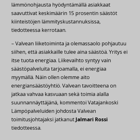
lämmönohjausta hyödyntämällä asiakkaat
saavuttivat keskimäärin 15 prosentin säästöt
kiinteistöjen lämmityskustannuksissa,
tiedotteessa kerrotaan.
– Valvean liiketoiminta ja olemassaolo pohjautuu
siihen, että asiakkaille tulee aina säästöä. Yritys ei
itse tuota energiaa. Liikevaihto syntyy vain
säästöpalveluita tarjoamalla, ei energiaa
myymällä. Näin ollen olemme aito
energiansäästöyhtiö. Valvean tavoitteena on
jatkaa vahvaa kasvuaan sekä toimia alalla
suunnannäyttäjänä, kommentoi Vatajankoski
Lämpöpalveluiden johdosta Valvean
toimitusjohtajaksi jatkanut
Jalmari
Rossi
tiedotteessa.