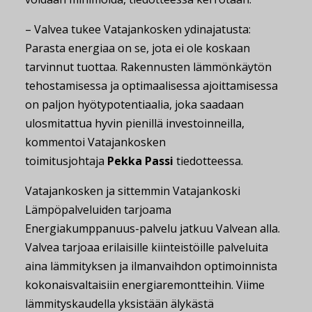
– Valvea tukee Vatajankosken ydinajatusta:
Parasta energiaa on se, jota ei ole koskaan
tarvinnut tuottaa. Rakennusten lämmönkäytön
tehostamisessa ja optimaalisessa ajoittamisessa
on paljon hyötypotentiaalia, joka saadaan
ulosmitattua hyvin pienillä investoinneilla,
kommentoi Vatajankosken
toimitusjohtaja
Pekka
Passi
tiedotteessa.
Vatajankosken ja sittemmin Vatajankoski
Lämpöpalveluiden tarjoama
Energiakumppanuus-palvelu jatkuu Valvean alla.
Valvea tarjoaa erilaisille kiinteistöille palveluita
aina lämmityksen ja ilmanvaihdon optimoinnista
kokonaisvaltaisiin energiaremontteihin. Viime
lämmityskaudella yksistään älykästä