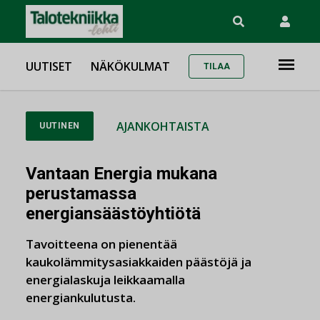
UUTISET
NÄKÖKULMAT
TILAA
AJANKOHTAISTA
UUTINEN
Vantaan Energia mukana
perustamassa
energiansäästöyhtiötä
Tavoitteena on pienentää
kaukolämmitysasiakkaiden päästöjä ja
energialaskuja leikkaamalla
energiankulutusta.