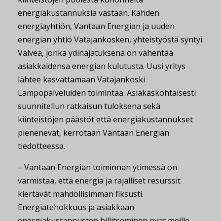
energiakustannuksia vastaan. Kahden
energiayhtiön, Vantaan Energian ja uuden
energian yhtiö Vatajankosken, yhteistyöstä syntyi
Valvea, jonka ydinajatuksena on vähentää
asiakkaidensa energian kulutusta. Uusi yritys
lähtee kasvattamaan Vatajankoski
Lämpöpalveluiden toimintaa. Asiakaskohtaisesti
suunnitellun ratkaisun tuloksena sekä
kiinteistöjen päästöt että energiakustannukset
pienenevät, kerrotaan Vantaan Energian
tiedotteessa.
– Vantaan Energian toiminnan ytimessä on
varmistaa, että energia ja rajalliset resurssit
kiertävät mahdollisimman fiksusti.
Energiatehokkuus ja asiakkaan
energiakustannusten hillitseminen ovat meille