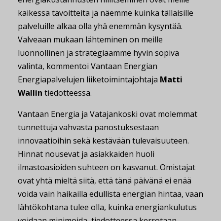
kaikessa tavoitteita ja näemme kuinka tällaisille
palveluille alkaa olla yhä enemmän kysyntää.
Valveaan mukaan lähteminen on meille
luonnollinen ja strategiaamme hyvin sopiva
valinta, kommentoi Vantaan Energian
Energiapalvelujen liiketoimintajohtaja
Matti
Wallin
tiedotteessa.
Vantaan Energia ja Vatajankoski ovat molemmat
tunnettuja vahvasta panostuksestaan
innovaatioihin sekä kestävään tulevaisuuteen.
Hinnat nousevat ja asiakkaiden huoli
ilmastoasioiden suhteen on kasvanut. Omistajat
ovat yhtä mieltä siitä, että tänä päivänä ei enää
voida vain haikailla edullista energian hintaa, vaan
lähtökohtana tulee olla, kuinka energiankulutus
voidaan minimoida, tiedotteessa kerrotaan.