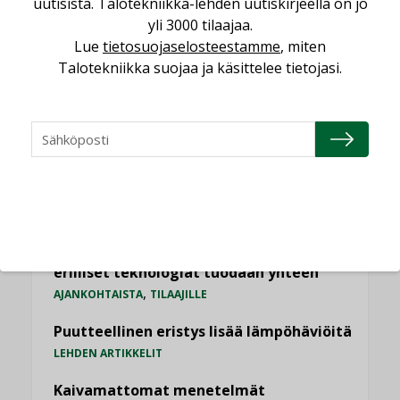
uutisista. Talotekniikka-lehden uutiskirjeellä on jo
Viikko
Kuukausi
yli 3000 tilaajaa.
Lue
tietosuojaselosteestamme
, miten
Datakeskusurakointi on tekniikkalaji
Talotekniikka suojaa ja käsittelee tietojasi.
LEHDEN ARTIKKELIT
Jarno Hacklin Cervin yrityskaupasta:
”Asiakkaat hakevat kumppaneita, jotka
yhdistävät useita teknisiä osaamisalueita
saman katon alle”
AJANKOHTAISTA
Sähköistyminen kasvaa voimakkaasti:
”Tulevat kilpailuedut syntyvät, kun
erilliset teknologiat tuodaan yhteen”
,
AJANKOHTAISTA
TILAAJILLE
Puutteellinen eristys lisää lämpöhäviöitä
LEHDEN ARTIKKELIT
Kaivamattomat menetelmät