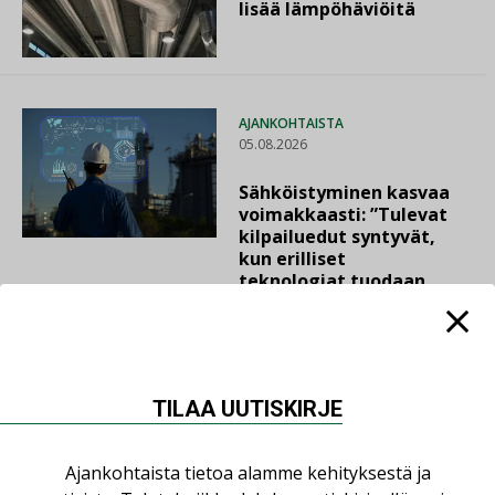
lisää lämpöhäviöitä
AJANKOHTAISTA
05.08.2026
Sähköistyminen kasvaa
voimakkaasti: ”Tulevat
kilpailuedut syntyvät,
kun erilliset
teknologiat tuodaan
yhteen”
TILAA UUTISKIRJE
LUETUIMMAT UUTISET
Ajankohtaista tietoa alamme kehityksestä ja