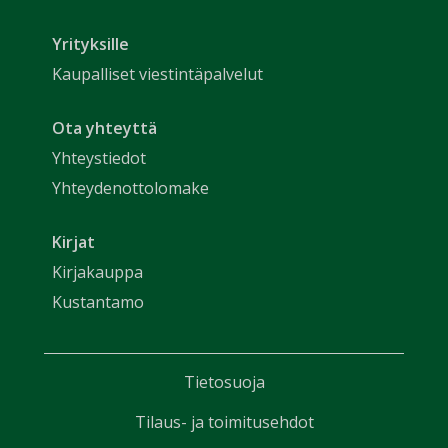
Yrityksille
Kaupalliset viestintäpalvelut
Ota yhteyttä
Yhteystiedot
Yhteydenottolomake
Kirjat
Kirjakauppa
Kustantamo
Tietosuoja
Tilaus- ja toimitusehdot