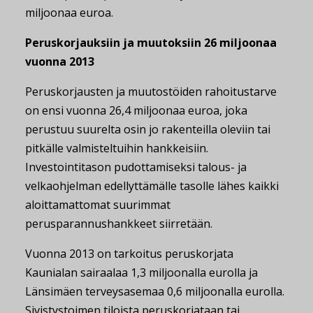
miljoonaa euroa.
Peruskorjauksiin ja muutoksiin 26 miljoonaa
vuonna 2013
Peruskorjausten ja muutostöiden rahoitustarve
on ensi vuonna 26,4 miljoonaa euroa, joka
perustuu suurelta osin jo rakenteilla oleviin tai
pitkälle valmisteltuihin hankkeisiin.
Investointitason pudottamiseksi talous- ja
velkaohjelman edellyttämälle tasolle lähes kaikki
aloittamattomat suurimmat
perusparannushankkeet siirretään.
Vuonna 2013 on tarkoitus peruskorjata
Kaunialan sairaalaa 1,3 miljoonalla eurolla ja
Länsimäen terveysasemaa 0,6 miljoonalla eurolla.
Sivistystoimen tiloista peruskorjataan tai