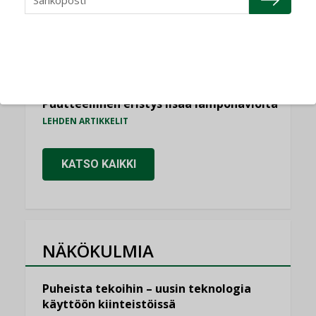
,
AJANKOHTAISTA
TILAAJILLE
Kaivamattomat menetelmät
vakiinnuttavat asemansa taloyhtiöissä
,
LEHDEN ARTIKKELIT
TILAAJILLE
Puutteellinen eristys lisää lämpöhäviöitä
LEHDEN ARTIKKELIT
KATSO KAIKKI
NÄKÖKULMIA
Puheista tekoihin – uusin teknologia
käyttöön kiinteistöissä