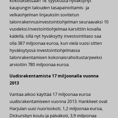
kokouksessaan 18. syyskuuta hyväksynyt
kaupungin talouden tasapainottamis- ja
velkaohjelman linjauksiin sovitetun
talonrakennusinvestointiohjelman seuraavaksi 10
vuodeksi.
Investointiohjelmaa karsittiin kovalla
kädellä, sillä nyt hyväksytty investointitaso saa
olla 387 miljoonaa euroa, kun vielä vuosi sitten
hyväksytyssä investointiohjelmassa
talonrakentamisen kokonaisrahoitustarpeeksi
arvioitiin 780 miljoonaa euroa.
Uudisrakentamista 17 miljoonalla vuonna
2013
Vantaa aikoo käyttää 17 miljoonaa euroa
uudisrakentamiseen vuonna 2013. Hankkeet ovat
Harjulan uusi nuorisokoti, 1,2 miljoonaa euroa,
Dickursbyn koulu ja päiväkoti, 3,9 miljoonaa