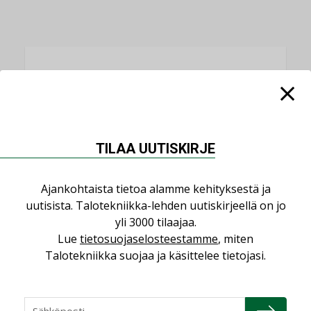
LUETUIMMAT UUTISET
Viikko
Kuukausi
Datakeskusurakointi on tekniikkalaji
TILAA UUTISKIRJE
LEHDEN ARTIKKELIT
Jarno Hacklin Cervin yrityskaupasta:
Ajankohtaista tietoa alamme kehityksestä ja
”Asiakkaat hakevat kumppaneita, jotka
uutisista. Talotekniikka-lehden uutiskirjeellä on jo
yhdistävät useita teknisiä osaamisalueita
yli 3000 tilaajaa.
saman katon alle”
Lue
tietosuojaselosteestamme
, miten
AJANKOHTAISTA
Talotekniikka suojaa ja käsittelee tietojasi.
Sähköistyminen kasvaa voimakkaasti:
”Tulevat kilpailuedut syntyvät, kun
erilliset teknologiat tuodaan yhteen”