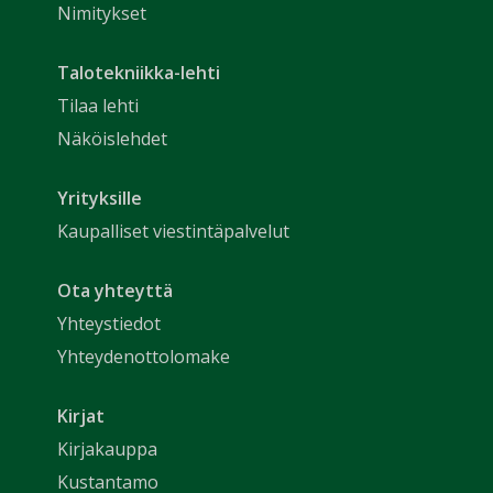
Nimitykset
Talotekniikka-lehti
Tilaa lehti
Näköislehdet
Yrityksille
Kaupalliset viestintäpalvelut
Ota yhteyttä
Yhteystiedot
Yhteydenottolomake
Kirjat
Kirjakauppa
Kustantamo