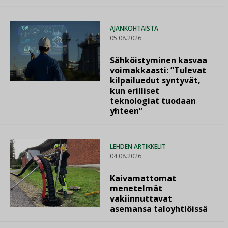
AJANKOHTAISTA
05.08.2026
Sähköistyminen kasvaa
voimakkaasti: ”Tulevat
kilpailuedut syntyvät,
kun erilliset
teknologiat tuodaan
yhteen”
LEHDEN ARTIKKELIT
04.08.2026
Kaivamattomat
menetelmät
vakiinnuttavat
asemansa taloyhtiöissä