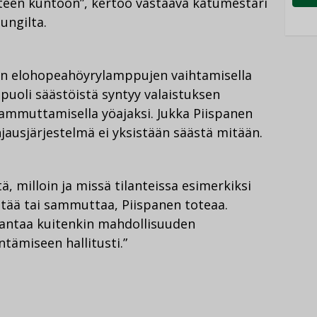
teen kuntoon”, kertoo vastaava katumestari
ungilta.
aan elohopeahöyrylamppujen vaihtamisella
puoli säästöistä syntyy valaistuksen
a sammuttamisella yöajaksi. Jukka Piispanen
jausjärjestelmä ei yksistään säästä mitään.
tä, milloin ja missä tilanteissa esimerkiksi
tää tai sammuttaa, Piispanen toteaa.
 antaa kuitenkin mahdollisuuden
tämiseen hallitusti.”