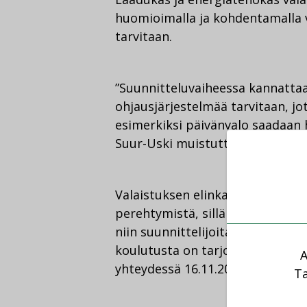
huomioimalla ja kohdentamalla v
tarvitaan.
”Suunnitteluvaiheessa kannattaa
ohjausjärjestelmää tarvitaan, jot
esimerkiksi päivänvalo saadaan h
Suur-Uski muistuttaa.
Valaistuksen elinkaarilaskurin kä
perehtymistä, sillä kustannuksii
niin suunnittelijoita kuin tilaaj
koulutusta on tarjolla Tamperee
A
yhteydessä 16.11.2017.
Ta