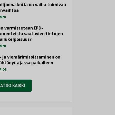
miljoona kotia on vailla toimivaa
anvaihtoa
MNI
n varmistetaan EPD-
menteista saatavien tietojen
ailukelpoisuus?
MNI
- ja viemärimitoittaminen on
htänyt ajassa paikalleen
PIDE
KATSO KAIKKI