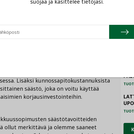
suojaa ja käsittelee tietojasi.
tää katuvalaistuksessa puoli
TU
i
HAL
stuksen sähkön kokonaiskulutus on
TUOT
iitä huolimatta, että kunnan koko on
ILM
sten myötä lisääntynyt yli 50 000:lla.
SYS
TUOT
len miljoonan euron säästöjä vuosittain
PAL
sessa. Lisäksi kunnossapitokustannuksista
TUOT
sittainen säästö, joka on voitu käyttää
aisimien korjausinvestointeihin.
LAT
UP
TUOT
okkuussopimusten säästötavoitteiden
ä ollut merkittävä ja olemme saaneet