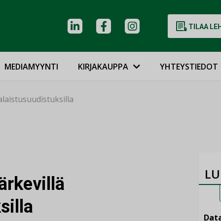
TILAA LE
MEDIAMYYNTI
KIRJAKAUPPA
YHTEYSTIEDOT
alaistusuudistuksilla
LU
ärkevillä
silla
Data