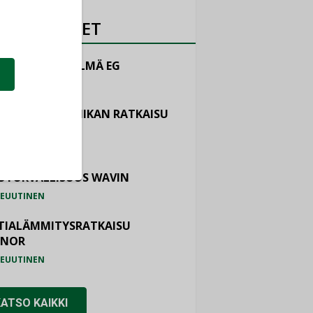
OTEUUTISET
LINTAJÄRJESTELMÄ EG
EUUTINEN
ASTOINTITEKNIIKAN RATKAISU
TEMAIR
EUUTINEN
OTURVALLISUUS WAVIN
EUUTINEN
TIALÄMMITYSRATKAISU
ONOR
EUUTINEN
KATSO KAIKKI