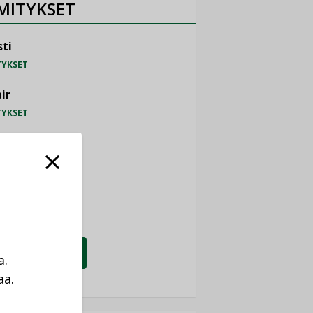
MITYKSET
ti
TYKSET
ir
TYKSET
nlund Oy
TYKSET
eider Electric
TYKSET
KATSO KAIKKI
a.
aa.
a