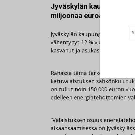
Jyväskylän kaupunki sääs
miljoonaa euroa joka vuos
Jyväskylän kaupungin ulkovalai
vähentynyt 12 % vuodesta 2008 s
kasvanut ja asukasluku kuntaliito
Rahassa tämä tarkoittaa yli puo
katuvalaistuksen sähkönkulutuk
on tullut noin 150 000 euron vuo
edelleen energiatehottomien val
”Valaistuksen osuus energiateh
aikaansaamisessa on Jyväskyläss