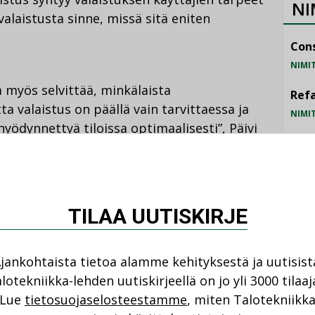
NI
alaistusta sinne, missä sitä eniten
Cons
NIMI
 myös selvittää, minkälaista
Refa
ta valaistus on päällä vain tarvittaessa ja
NIMI
yödynnettyä tiloissa optimaalisesti”, Päivi
Gra
NIMI
Schn
yttö ei ole ihan helppoa ja vaatii
TILAA UUTISKIRJE
NIMI
n vaikuttaa moni tekijä. Motiva kouluttaa
ia laskurin käyttöön. Seuraavan kerran
lla järjestettävän valaistusseminaarin
jankohtaista tietoa alamme kehityksestä ja uutisist
lotekniikka-lehden uutiskirjeellä on jo yli 3000 tilaaj
Lue
tietosuojaselosteestamme
, miten Talotekniikk