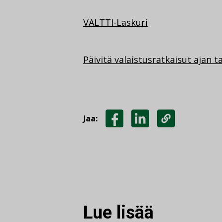
VALTTI-Laskuri
Päivitä valaistusratkaisut ajan t
Jaa:
JAA
JAA
KOPIOI
FACEBOOKISSA
LINKEDINISSÄ
LINKKI
Lue lisää