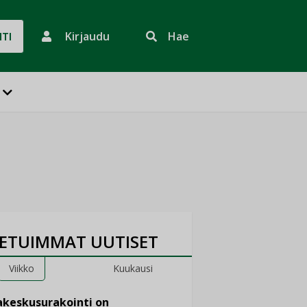
Kirjaudu
Hae
HTI
ETUIMMAT UUTISET
Viikko
Kuukausi
keskusurakointi on