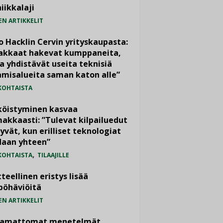
iikkalaji
EN ARTIKKELIT
o Hacklin Cervin yrityskaupasta:
iakkaat hakevat kumppaneita,
a yhdistävät useita teknisiä
misalueita saman katon alle”
KOHTAISTA
köistyminen kasvaa
akkaasti: ”Tulevat kilpailuedut
yvät, kun erilliset teknologiat
daan yhteen”
,
KOHTAISTA
TILAAJILLE
teellinen eristys lisää
pöhäviöitä
EN ARTIKKELIT
vamattomat menetelmät