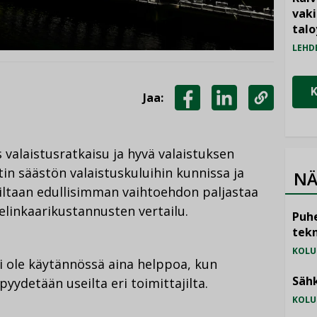
vak
talo
LEHD
Jaa:
JAA
JAA
KOPIOI
FACEBOOKISSA
LINKEDINISSÄ
LINKKI
alaistusratkaisu ja hyvä valaistuksen
in säästön valaistuskuluihin kunnissa ja
NÄ
iltaan edullisimman vaihtoehdon paljastaa
elinkaarikustannusten vertailu.
Puhe
tekn
KOLU
ei ole käytännössä aina helppoa, kun
Sähk
pyydetään useilta eri toimittajilta.
KOLU