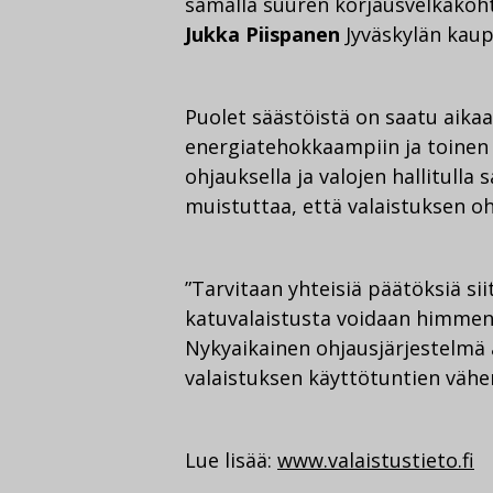
samalla suuren korjausvelkakoh
Jukka Piispanen
Jyväskylän kaup
Puolet säästöistä on saatu aik
energiatehokkaampiin ja toinen 
ohjauksella ja valojen hallitull
muistuttaa, että valaistuksen oh
”Tarvitaan yhteisiä päätöksiä sii
katuvalaistusta voidaan himmen
Nykyaikainen ohjausjärjestelmä
valaistuksen käyttötuntien vähen
Lue lisää:
www.valaistustieto.fi