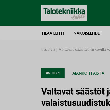
TILAA LEHTI
NÄKÖISLEHDET
Etusivu
|
Valtavat säästöt järkevillä v
AJANKOHTAISTA
UUTINEN
Valtavat säästöt j
valaistusuudistuk