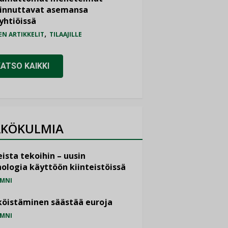
iinnuttavat asemansa
yhtiöissä
,
EN ARTIKKELIT
TILAAJILLE
KATSO KAIKKI
KÖKULMIA
ista tekoihin – uusin
ologia käyttöön kiinteistöissä
MNI
öistäminen säästää euroja
MNI