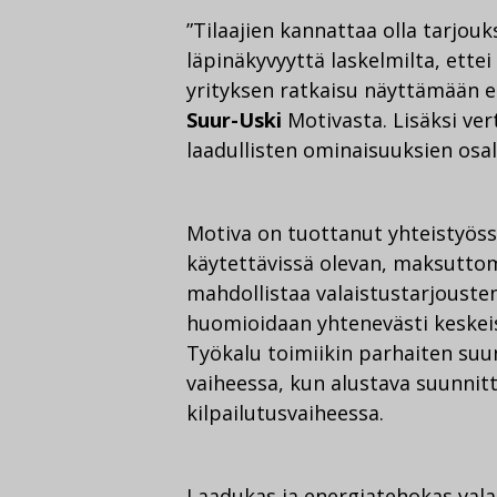
”Tilaajien kannattaa olla tarjouk
läpinäkyvyyttä laskelmilta, ette
yrityksen ratkaisu näyttämään e
Suur-Uski
Motivasta. Lisäksi ver
laadullisten ominaisuuksien osal
Motiva on tuottanut yhteistyöss
käytettävissä olevan, maksuttom
mahdollistaa valaistustarjousten
huomioidaan yhtenevästi keskeise
Työkalu toimiikin parhaiten suun
vaiheessa, kun alustava suunnitt
kilpailutusvaiheessa.
Laadukas ja energiatehokas valai