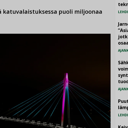
tekn
 katuvalaistuksessa puoli miljoonaa
LEHD
Jarn
”As
jotk
osaa
AJAN
Säh
voim
synt
tuo
AJAN
Puut
läm
LEHD
Kai