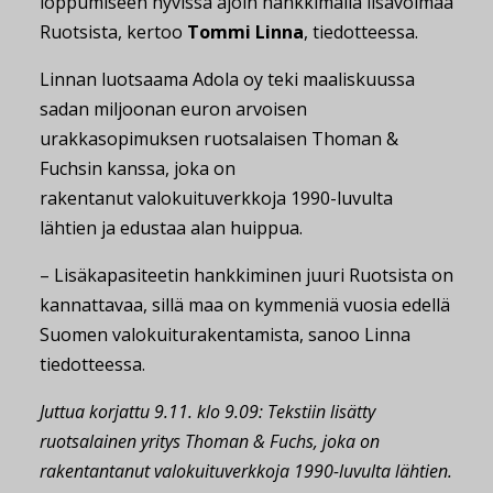
loppumiseen hyvissä ajoin hankkimalla lisävoimaa
Ruotsista, kertoo
Tommi Linna
, tiedotteessa.
Linnan luotsaama Adola oy teki maaliskuussa
sadan miljoonan euron arvoisen
urakkasopimuksen ruotsalaisen Thoman &
Fuchsin kanssa, joka on
rakentanut valokuituverkkoja 1990-luvulta
lähtien ja edustaa alan huippua.
– Lisäkapasiteetin hankkiminen juuri Ruotsista on
kannattavaa, sillä maa on kymmeniä vuosia edellä
Suomen valokuiturakentamista, sanoo Linna
tiedotteessa.
Juttua korjattu 9.11. klo 9.09: Tekstiin lisätty
ruotsalainen yritys Thoman & Fuchs, joka on
rakentantanut valokuituverkkoja 1990-luvulta lähtien.