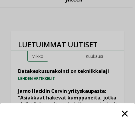
LUETUIMMAT UUTISET
Viikko
Kuukausi
Datakeskusurakointi on tekniikkalaji
LEHDEN ARTIKKELIT
Jarno Hacklin Cervin yrityskaupasta:
”Asiakkaat hakevat kumppaneita, jotka
yhdistävät useita teknisiä osaamisalueita
saman katon alle”
AJANKOHTAISTA
Sähköistyminen kasvaa voimakkaasti: