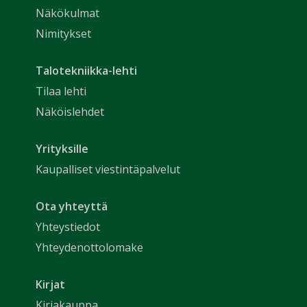
Näkökulmat
Nimitykset
Talotekniikka-lehti
Tilaa lehti
Näköislehdet
Yrityksille
Kaupalliset viestintäpalvelut
Ota yhteyttä
Yhteystiedot
Yhteydenottolomake
Kirjat
Kirjakauppa