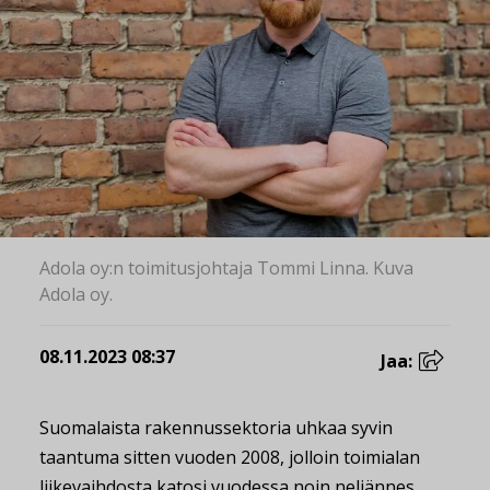
Adola oy:n toimitusjohtaja Tommi Linna. Kuva
Adola oy.
08.11.2023 08:37
Jaa:
Suomalaista rakennussektoria uhkaa syvin
taantuma sitten vuoden 2008, jolloin toimialan
liikevaihdosta katosi vuodessa noin neljännes.