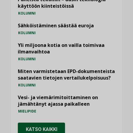
käyttöön kiinteistöissä
KOLUMNI
Sähköistäminen säästää euroja
KOLUMNI
Yli miljoona kotia on vailla toimivaa
ilmanvaihtoa
KOLUMNI
Miten varmistetaan EPD-dokumenteista
saatavien tietojen vertailukelpoisuus?
KOLUMNI
Vesi- ja viemärimitoittaminen on
jämähtänyt ajassa paikalleen
MIELIPIDE
KATSO KAIKKI