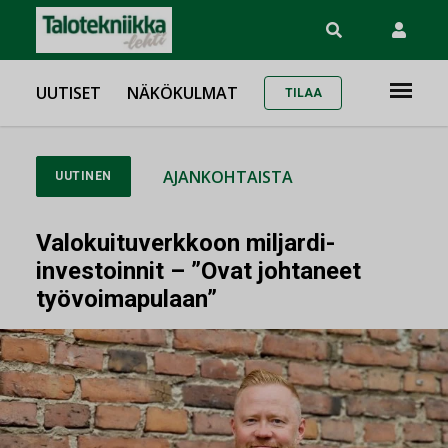
UUTISET
NÄKÖKULMAT
TILAA
AJANKOHTAISTA
UUTINEN
Valokuituverkkoon miljardi-
investoinnit – ”Ovat johtaneet
työvoimapulaan”