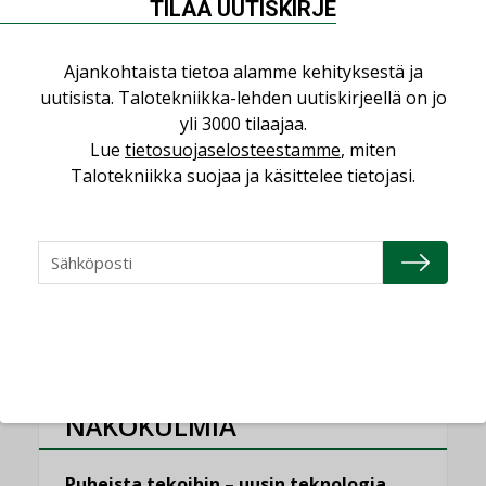
TILAA UUTISKIRJE
”Tulevat kilpailuedut syntyvät, kun
erilliset teknologiat tuodaan yhteen”
,
AJANKOHTAISTA
TILAAJILLE
Ajankohtaista tietoa alamme kehityksestä ja
uutisista. Talotekniikka-lehden uutiskirjeellä on jo
Puutteellinen eristys lisää lämpöhäviöitä
yli 3000 tilaajaa.
LEHDEN ARTIKKELIT
Lue
tietosuojaselosteestamme
, miten
Kaivamattomat menetelmät
Talotekniikka suojaa ja käsittelee tietojasi.
vakiinnuttavat asemansa taloyhtiöissä
,
LEHDEN ARTIKKELIT
TILAAJILLE
KATSO KAIKKI
NÄKÖKULMIA
Puheista tekoihin – uusin teknologia