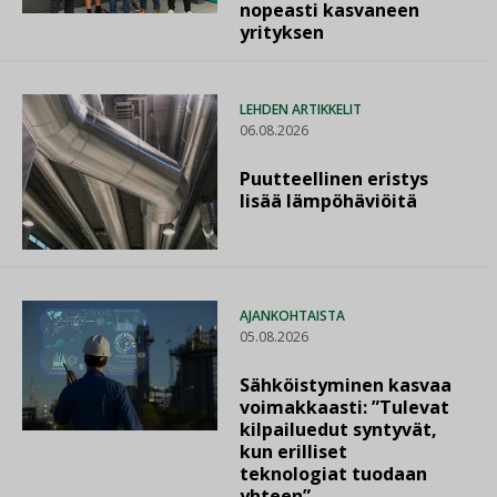
nopeasti kasvaneen
yrityksen
LEHDEN ARTIKKELIT
06.08.2026
Puutteellinen eristys
lisää lämpöhäviöitä
AJANKOHTAISTA
05.08.2026
Sähköistyminen kasvaa
voimakkaasti: ”Tulevat
kilpailuedut syntyvät,
kun erilliset
teknologiat tuodaan
yhteen”