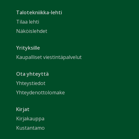
Talotekniikka-lehti
Tilaa lehti
Näköislehdet
Yrityksille
Kaupalliset viestintäpalvelut
Ota yhteyttä
Yhteystiedot
Yhteydenottolomake
Kirjat
Kirjakauppa
Kustantamo