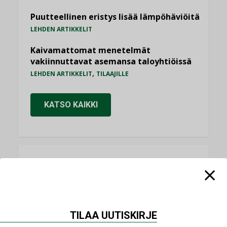
Puutteellinen eristys lisää lämpöhäviöitä
LEHDEN ARTIKKELIT
Kaivamattomat menetelmät
vakiinnuttavat asemansa taloyhtiöissä
,
LEHDEN ARTIKKELIT
TILAAJILLE
KATSO KAIKKI
NÄKÖKULMIA
Puheista tekoihin – uusin teknologia
käyttöön kiinteistöissä
TILAA UUTISKIRJE
KOLUMNI