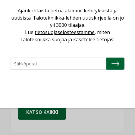
Sähköistäminen säästää euroja
Ajankohtaista tietoa alamme kehityksestä ja
KOLUMNI
uutisista. Talotekniikka-lehden uutiskirjeellä on jo
yli 3000 tilaajaa.
Yli miljoona kotia on vailla toimivaa
Lue
tietosuojaselosteestamme
, miten
ilmanvaihtoa
Talotekniikka suojaa ja käsittelee tietojasi.
KOLUMNI
Miten varmistetaan EPD-dokumenteista
saatavien tietojen vertailukelpoisuus?
KOLUMNI
Vesi- ja viemärimitoittaminen on
jämähtänyt ajassa paikalleen
MIELIPIDE
KATSO KAIKKI