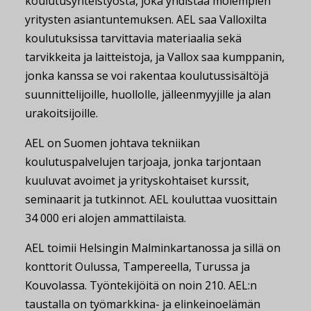
koulutusyhteistyöstä, joka yhdistää molempien
yritysten asiantuntemuksen. AEL saa Valloxilta
koulutuksissa tarvittavia materiaalia sekä
tarvikkeita ja laitteistoja, ja Vallox saa kumppanin,
jonka kanssa se voi rakentaa koulutussisältöjä
suunnittelijoille, huollolle, jälleenmyyjille ja alan
urakoitsijoille.
AEL on Suomen johtava tekniikan
koulutuspalvelujen tarjoaja, jonka tarjontaan
kuuluvat avoimet ja yrityskohtaiset kurssit,
seminaarit ja tutkinnot. AEL kouluttaa vuosittain
34 000 eri alojen ammattilaista.
AEL toimii Helsingin Malminkartanossa ja sillä on
konttorit Oulussa, Tampereella, Turussa ja
Kouvolassa. Työntekijöitä on noin 210. AEL:n
taustalla on työmarkkina- ja elinkeinoelämän