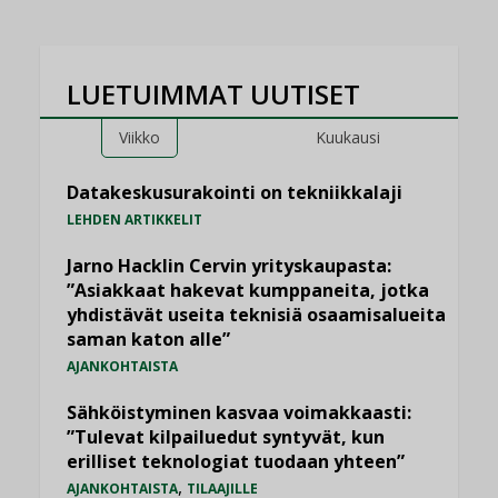
LUETUIMMAT UUTISET
Viikko
Kuukausi
Datakeskusurakointi on tekniikkalaji
LEHDEN ARTIKKELIT
Jarno Hacklin Cervin yrityskaupasta:
”Asiakkaat hakevat kumppaneita, jotka
yhdistävät useita teknisiä osaamisalueita
saman katon alle”
AJANKOHTAISTA
Sähköistyminen kasvaa voimakkaasti:
”Tulevat kilpailuedut syntyvät, kun
erilliset teknologiat tuodaan yhteen”
,
AJANKOHTAISTA
TILAAJILLE