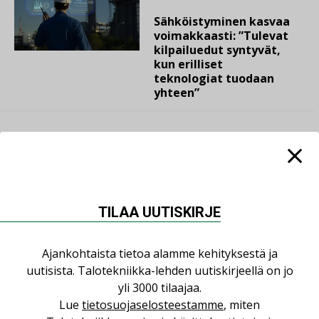
Sähköistyminen kasvaa
voimakkaasti: ”Tulevat
kilpailuedut syntyvät,
kun erilliset
teknologiat tuodaan
yhteen”
LUETUIMMAT UUTISET
TILAA UUTISKIRJE
Viikko
Kuukausi
Ajankohtaista tietoa alamme kehityksestä ja
Datakeskusurakointi on tekniikkalaji
uutisista. Talotekniikka-lehden uutiskirjeellä on jo
LEHDEN ARTIKKELIT
yli 3000 tilaajaa.
Lue
tietosuojaselosteestamme
, miten
Jarno Hacklin Cervin yrityskaupasta: