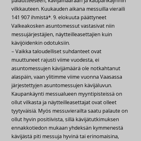
palautteeseen, kävijämäärään ja kaupankäynnin
vilkkauteen. Kuukauden aikana messuilla vieraili
141 907 ihmistä*. 9. elokuuta päättyneet
Valkeakosken asuntomessut vastasivat niin
messujärjestäjien, näytteilleasettajien kuin
kävijöidenkin odotuksiin.
– Vaikka taloudelliset suhdanteet ovat
muuttuneet rajusti viime vuodesta, ei
asuntomessujen kävijämäärä ole notkahtanut
alaspäin, vaan ylitimme viime vuonna Vaasassa
järjestettyjen asuntomessujen kävijäluvun.
Kaupankäynti messualueen myyntipisteissä on
ollut vilkasta ja näytteilleasettajat ovat olleet
tyytyväisiä. Myös messuvierailta saatu palaute on
ollut hyvin positiivista, sillä kävijätutkimuksen
ennakkotiedon mukaan yhdeksän kymmenestä
kävijästä piti messuja hyvinä tai erinomaisina,