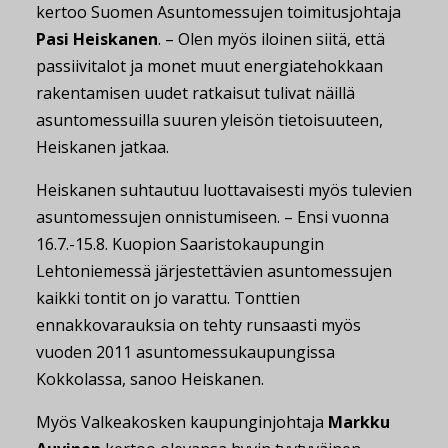
kertoo Suomen Asuntomessujen toimitusjohtaja
Pasi Heiskanen
. – Olen myös iloinen siitä, että
passiivitalot ja monet muut energiatehokkaan
rakentamisen uudet ratkaisut tulivat näillä
asuntomessuilla suuren yleisön tietoisuuteen,
Heiskanen jatkaa.
Heiskanen suhtautuu luottavaisesti myös tulevien
asuntomessujen onnistumiseen. – Ensi vuonna
16.7.-15.8. Kuopion Saaristokaupungin
Lehtoniemessä järjestettävien asuntomessujen
kaikki tontit on jo varattu. Tonttien
ennakkovarauksia on tehty runsaasti myös
vuoden 2011 asuntomessukaupungissa
Kokkolassa, sanoo Heiskanen.
Myös Valkeakosken kaupunginjohtaja
Markku