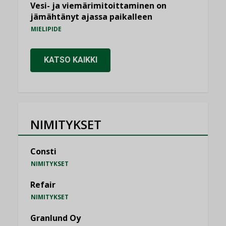
Vesi- ja viemärimitoittaminen on
jämähtänyt ajassa paikalleen
MIELIPIDE
KATSO KAIKKI
NIMITYKSET
Consti
NIMITYKSET
Refair
NIMITYKSET
Granlund Oy