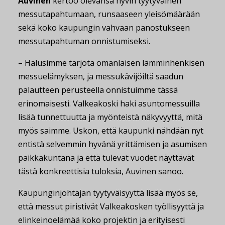
Auvinen
kertoo olevansa hyvin tyytyväinen
messutapahtumaan, runsaaseen yleisömäärään
sekä koko kaupungin vahvaan panostukseen
messutapahtuman onnistumiseksi.
– Halusimme tarjota omanlaisen lämminhenkisen
messuelämyksen, ja messukävijöiltä saadun
palautteen perusteella onnistuimme tässä
erinomaisesti. Valkeakoski haki asuntomessuilla
lisää tunnettuutta ja myönteistä näkyvyyttä, mitä
myös saimme. Uskon, että kaupunki nähdään nyt
entistä selvemmin hyvänä yrittämisen ja asumisen
paikkakuntana ja että tulevat vuodet näyttävät
tästä konkreettisia tuloksia, Auvinen sanoo.
Kaupunginjohtajan tyytyväisyyttä lisää myös se,
että messut piristivät Valkeakosken työllisyyttä ja
elinkeinoelämää koko projektin ja erityisesti