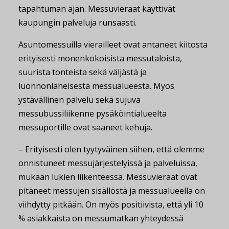
tapahtuman ajan. Messuvieraat käyttivät
kaupungin palveluja runsaasti.
Asuntomessuilla vierailleet ovat antaneet kiitosta
erityisesti monenkokoisista messutaloista,
suurista tonteista sekä väljästä ja
luonnonläheisestä messualueesta. Myös
ystävällinen palvelu sekä sujuva
messubussiliikenne pysäköintialueelta
messuportille ovat saaneet kehuja.
– Erityisesti olen tyytyväinen siihen, että olemme
onnistuneet messujärjestelyissä ja palveluissa,
mukaan lukien liikenteessä. Messuvieraat ovat
pitäneet messujen sisällöstä ja messualueella on
viihdytty pitkään. On myös positiivista, että yli 10
% asiakkaista on messumatkan yhteydessä