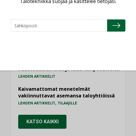
Talotekniikka suojaa ja käsittelee tietojasi.
”Asiakkaat hakevat kumppaneita, jotka
yhdistävät useita teknisiä osaamisalueita
saman katon alle”
AJANKOHTAISTA
Sähköistyminen kasvaa voimakkaasti:
”Tulevat kilpailuedut syntyvät, kun
erilliset teknologiat tuodaan yhteen”
,
AJANKOHTAISTA
TILAAJILLE
Puutteellinen eristys lisää lämpöhäviöitä
LEHDEN ARTIKKELIT
Kaivamattomat menetelmät
vakiinnuttavat asemansa taloyhtiöissä
,
LEHDEN ARTIKKELIT
TILAAJILLE
KATSO KAIKKI