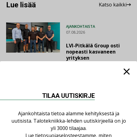
Lue lisää
Katso kaikki
AJANKOHTAISTA
07.08.2026
LVI-Pitkälä Group osti
nopeasti kasvaneen
yrityksen
LEHDEN ARTIKKELIT
06.08.2026
TILAA UUTISKIRJE
Puutteellinen eristys
lisää lämpöhäviöitä
Ajankohtaista tietoa alamme kehityksestä ja
uutisista. Talotekniikka-lehden uutiskirjeellä on jo
yli 3000 tilaajaa.
Lue
tietosuojaselosteestamme
, miten
AJANKOHTAISTA