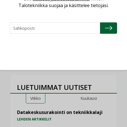
05.08.2026
Talotekniikka suojaa ja käsittelee tietojasi.
Sähköistyminen kasvaa
voimakkaasti: ”Tulevat
kilpailuedut syntyvät,
kun erilliset
teknologiat tuodaan
yhteen”
LUETUIMMAT UUTISET
Viikko
Kuukausi
Datakeskusurakointi on tekniikkalaji
LEHDEN ARTIKKELIT