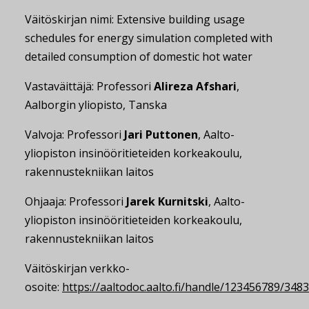
Väitöskirjan nimi: Extensive building usage
schedules for energy simulation completed with
detailed consumption of domestic hot water
Vastaväittäjä: Professori
Alireza Afshari
,
Aalborgin yliopisto, Tanska
Valvoja: Professori
Jari Puttonen
, Aalto-
yliopiston insinööritieteiden korkeakoulu,
rakennustekniikan laitos
Ohjaaja: Professori
Jarek Kurnitski
, Aalto-
yliopiston insinööritieteiden korkeakoulu,
rakennustekniikan laitos
Väitöskirjan verkko-
osoite:
https://aaltodoc.aalto.fi/handle/123456789/348