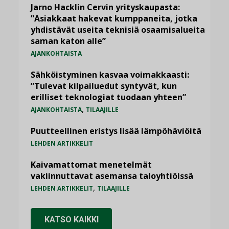
Jarno Hacklin Cervin yrityskaupasta:
”Asiakkaat hakevat kumppaneita, jotka
yhdistävät useita teknisiä osaamisalueita
saman katon alle”
AJANKOHTAISTA
Sähköistyminen kasvaa voimakkaasti:
”Tulevat kilpailuedut syntyvät, kun
erilliset teknologiat tuodaan yhteen”
,
AJANKOHTAISTA
TILAAJILLE
Puutteellinen eristys lisää lämpöhäviöitä
LEHDEN ARTIKKELIT
Kaivamattomat menetelmät
vakiinnuttavat asemansa taloyhtiöissä
,
LEHDEN ARTIKKELIT
TILAAJILLE
KATSO KAIKKI