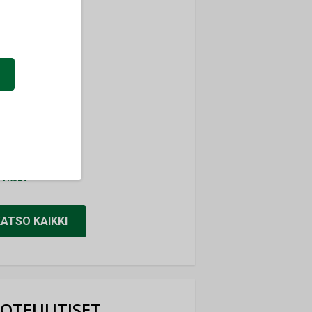
ti
TYKSET
ir
TYKSET
nlund Oy
TYKSET
eider Electric
TYKSET
KATSO KAIKKI
OTEUUTISET