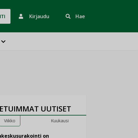
Kirjaudu
Hae
HTI
ETUIMMAT UUTISET
Viikko
Kuukausi
keskusurakointi on