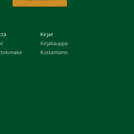
ttä
Kirjat
ot
Kirjakauppa
ttolomake
Kustantamo