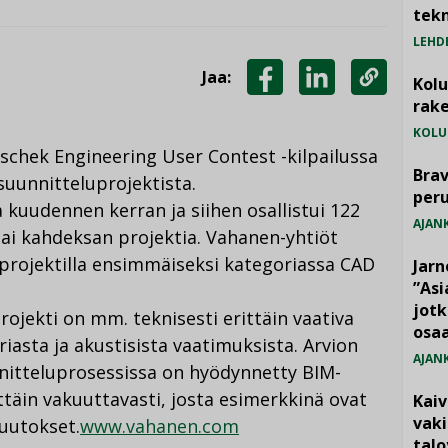
tekn
LEHD
Jaa:
Kol
JAA
JAA
KOPIOI
rake
FACEBOOKISSA
LINKEDINISSÄ
LINKKI
KOLU
schek Engineering User Contest -kilpailussa
Brav
suunnitteluprojektista.
per
a kuudennen kerran ja siihen osallistui 122
AJAN
sai kahdeksan projektia. Vahanen-yhtiöt
n projektilla ensimmäiseksi kategoriassa CAD
Jarn
”As
jotk
jekti on mm. teknisesti erittäin vaativa
osaa
asta ja akustisista vaatimuksista. Arvion
AJAN
nitteluprosessissa on hyödynnetty BIM-
täin vakuuttavasti, josta esimerkkinä ovat
Kai
vak
uutokset.
www.vahanen.com
talo