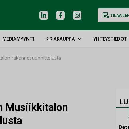
TILAA LE
MEDIAMYYNTI
KIRJAKAUPPA
YHTEYSTIEDOT
italon rakennesuunnittelusta
LU
n Musiikkitalon
lusta
Data