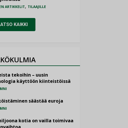
,
EN ARTIKKELIT
TILAAJILLE
KATSO KAIKKI
KÖKULMIA
ista tekoihin – uusin
ologia käyttöön kiinteistöissä
MNI
öistäminen säästää euroja
MNI
miljoona kotia on vailla toimivaa
anvaihtoa