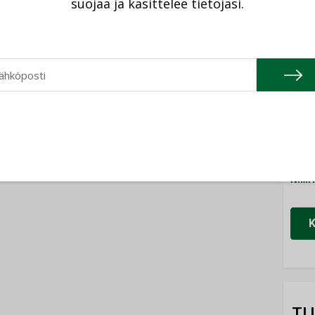
suojaa ja käsittelee tietojasi.
Cons
NIMI
Refa
NIMI
Gra
NIMI
Schn
NIMI
TU