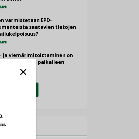
MNI
n varmistetaan EPD-
menteista saatavien tietojen
ailukelpoisuus?
MNI
- ja viemärimitoittaminen on
htänyt ajassa paikalleen
PIDE
KATSO KAIKKI
a.
aa.
MITYKSET
a