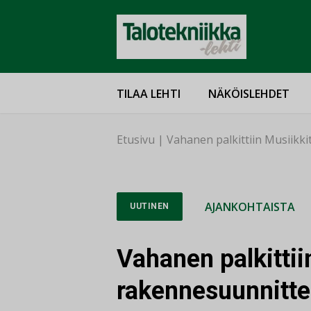
TILAA LEHTI
NÄKÖISLEHDET
Etusivu
|
Vahanen palkittiin Musiikk
AJANKOHTAISTA
UUTINEN
Vahanen palkittii
rakennesuunnitte