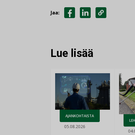
Jaa:
JAA
JAA
KOPIOI
FACEBOOKISSA
LINKEDINISSÄ
LINKKI
Lue lisää
AJANKOHTAISTA
LEH
05.08.2026
04.