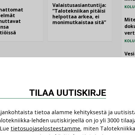
Valaistusasiantuntija:
KOLU
mattomat
”Talotekniikan pitäisi
elmät
helpottaa arkea, ei
Mite
nuttavat
monimutkaistaa sitä”
doku
nsa
tiöissä
vert
KOLU
Vesi
jämä
MIELI
TILAA UUTISKIRJE
jankohtaista tietoa alamme kehityksestä ja uutisist
lotekniikka-lehden uutiskirjeellä on jo yli 3000 tilaaj
NI
Lue
tietosuojaselosteestamme
, miten Talotekniikk