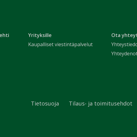
ehti
Yrityksille
Ota yhtey
Kaupalliset viestintäpalvelut
Yhteystied
Yhteydeno
Tietosuoja
Tilaus- ja toimitusehdot