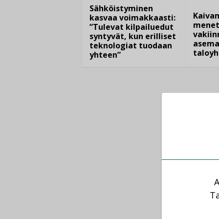
Sähköistyminen
Kaiva
kasvaa voimakkaasti:
menet
”Tulevat kilpailuedut
vakiin
syntyvät, kun erilliset
asema
teknologiat tuodaan
taloyh
yhteen”
A
Ta