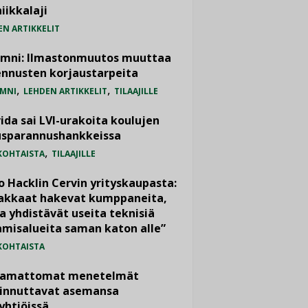
iikkalaji
EN ARTIKKELIT
umni: Ilmastonmuutos muuttaa
nnusten korjaustarpeita
,
,
MNI
LEHDEN ARTIKKELIT
TILAAJILLE
ida sai LVI-urakoita koulujen
usparannushankkeissa
,
KOHTAISTA
TILAAJILLE
o Hacklin Cervin yrityskaupasta:
iakkaat hakevat kumppaneita,
a yhdistävät useita teknisiä
misalueita saman katon alle”
KOHTAISTA
vamattomat menetelmät
iinnuttavat asemansa
yhtiöissä