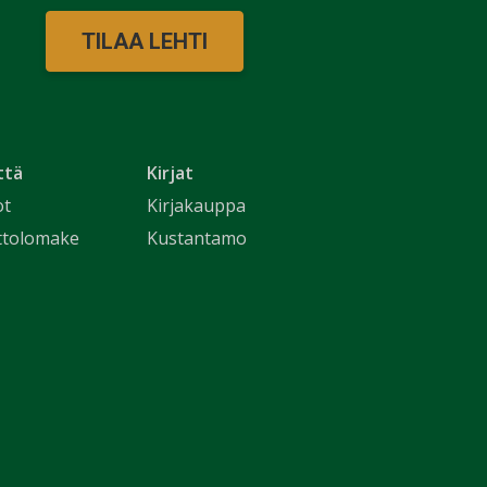
TILAA LEHTI
ttä
Kirjat
ot
Kirjakauppa
ttolomake
Kustantamo