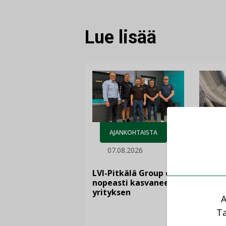
Lue lisää
AJANKOHTAISTA
07.08.2026
LEH
06.
LVI-Pitkälä Group osti
nopeasti kasvaneen
yrityksen
Puutte
A
lisää 
Ta