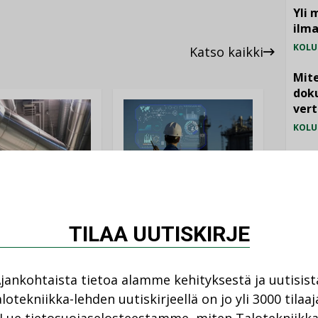
Yli 
ilm
KOLU
Katso kaikki
Mite
doku
vert
KOLU
Vesi
jämä
MIELI
AJANKOHTAISTA
DEN ARTIKKELIT
05.08.2026
TILAA UUTISKIRJE
08.2026
Sähköistyminen
kasvaa voimakkaasti:
ellinen eristys
jankohtaista tietoa alamme kehityksestä ja uutisist
”Tulevat kilpailuedut
lämpöhäviöitä
syntyvät, kun erilliset
lotekniikka-lehden uutiskirjeellä on jo yli 3000 tilaaj
teknologiat tuodaan