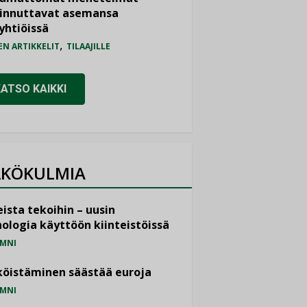
iinnuttavat asemansa
yhtiöissä
,
EN ARTIKKELIT
TILAAJILLE
KATSO KAIKKI
KÖKULMIA
ista tekoihin – uusin
ologia käyttöön kiinteistöissä
MNI
öistäminen säästää euroja
MNI