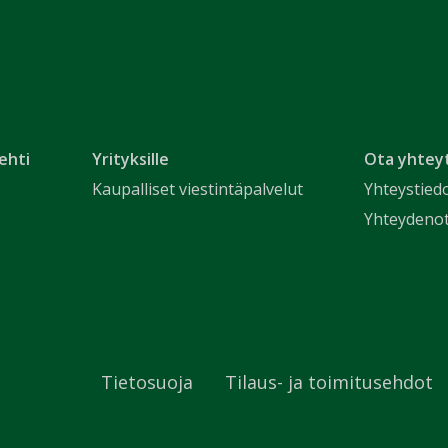
ehti
Yrityksille
Ota yhtey
Kaupalliset viestintäpalvelut
Yhteystied
Yhteydeno
Tietosuoja
Tilaus- ja toimitusehdot