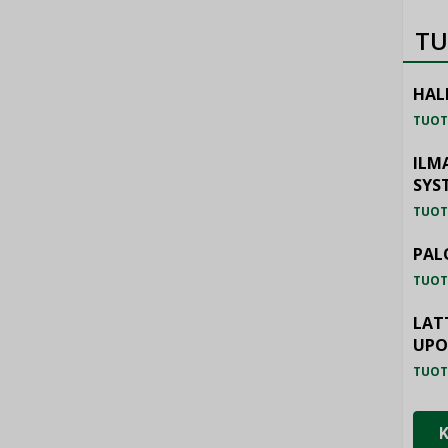
TU
HAL
TUOT
ILM
SYS
TUOT
PAL
TUOT
LAT
UP
TUOT