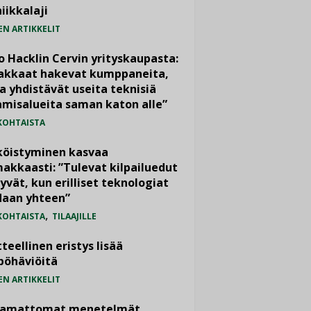
iikkalaji
EN ARTIKKELIT
o Hacklin Cervin yrityskaupasta:
iakkaat hakevat kumppaneita,
a yhdistävät useita teknisiä
misalueita saman katon alle”
KOHTAISTA
köistyminen kasvaa
akkaasti: ”Tulevat kilpailuedut
yvät, kun erilliset teknologiat
daan yhteen”
,
KOHTAISTA
TILAAJILLE
teellinen eristys lisää
pöhäviöitä
EN ARTIKKELIT
vamattomat menetelmät