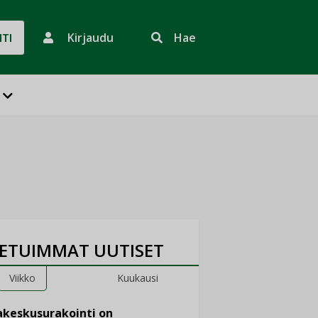
Kirjaudu
Hae
HTI
ETUIMMAT UUTISET
Viikko
Kuukausi
keskusurakointi on