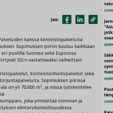
tekn
LEHD
Jaa:
Jarn
JAA
JAA
KOPIOI
”As
jotk
FACEBOOKISSA
LINKEDINISSÄ
LINKKI
osaa
alveluiden kanssa kiinteistöpalveluita
AJAN
uksen. Sopimuksen piiriin kuuluu kaikkiaan
 eri puolilla Suomea sekä Espoossa
Säh
iirtyvät ISS:n vastattavaksi vaiheittain
voim
synt
tuo
istöpalvelut, kiinteistönhoitopalvelut sekä
AJAN
storjuntapalveluita. Sopimuksen piirissä
ala on yli 70.000 m², ja niissä työskentelee
Puut
öä.
läm
ä kumppani, joka ymmärtää toimivan ja
LEHD
yksen elintarviketeollisuudessa.
Kai