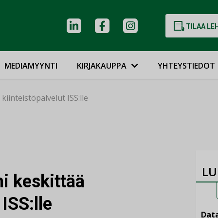
TILAA LE
MEDIAMYYNTI
KIRJAKAUPPA
YHTEYSTIEDOT
iinteistöpalvelut ISS:lle
LU
 keskittää
 ISS:lle
Data