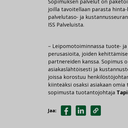
Sopimuksen palvelut on paketoit
joilla tavoitellaan parasta hint
palvelutaso- ja kustannusseuran
ISS Palveluista.
– Leipomotoiminnassa tuote- ja 
perusasioita, joiden kehittämi
partnereiden kanssa. Sopimus on
asiakaslähtöisesti ja kustannus
joissa korostuu henkilöstöjohta
kiinteäksi osaksi asiakaan omia 
sopimusta tuotantojohtaja
Tapi
Jaa:
JAA
JAA
KOPIOI
FACEBOOKISSA
LINKEDINISSÄ
LINKKI