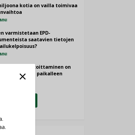
miljoona kotia on vailla toimivaa
anvaihtoa
MNI
n varmistetaan EPD-
menteista saatavien tietojen
ailukelpoisuus?
MNI
- ja viemärimitoittaminen on
htänyt ajassa paikalleen
PIDE
KATSO KAIKKI
a.
aa.