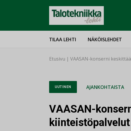
TILAA LEHTI
NÄKÖISLEHDET
Etusivu
|
VAASAN-konserni keskittää k
AJANKOHTAISTA
UUTINEN
VAASAN-konserni
kiinteistöpalvelut