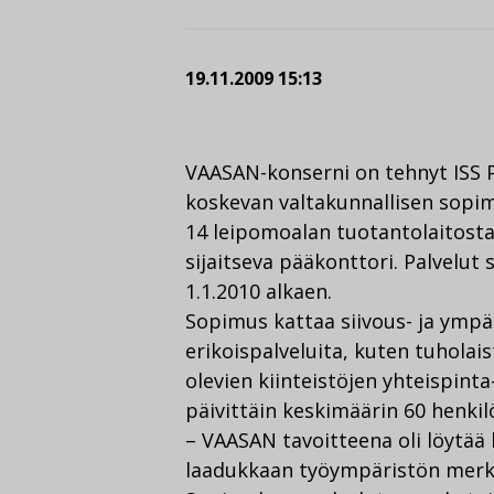
19.11.2009 15:13
VAASAN-konserni on tehnyt ISS P
koskevan valtakunnallisen sopim
14 leipomoalan tuotantolaitosta
sijaitseva pääkonttori. Palvelut s
1.1.2010 alkaen.
Sopimus kattaa siivous- ja ympär
erikoispalveluita, kuten tuholai
olevien kiinteistöjen yhteispinta-
päivittäin keskimäärin 60 henkil
– VAASAN tavoitteena oli löytä
laadukkaan työympäristön merkit