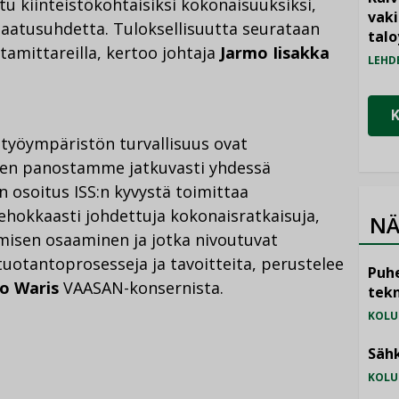
u kiinteistökohtaisiksi kokonaisuuksiksi,
vak
a-laatusuhdetta. Tuloksellisuutta seurataan
talo
tamittareilla, kertoo johtaja
Jarmo Iisakka
LEHD
työympäristön turvallisuus ovat
seen panostamme jatkuvasti yhdessä
 osoitus ISS:n kyvystä toimittaa
tehokkaasti johdettuja kokonaisratkaisuja,
NÄ
misen osaaminen ja jotka nivoutuvat
tuotantoprosesseja ja tavoitteita, perustelee
Puhe
o Waris
VAASAN-konsernista.
tekn
KOLU
Sähk
KOLU