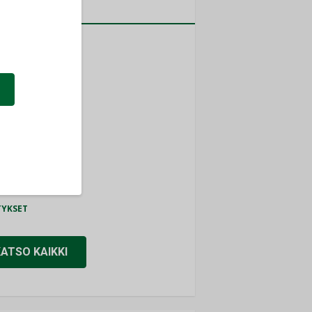
a
MITYKSET
ti
TYKSET
ir
TYKSET
nlund Oy
TYKSET
eider Electric
TYKSET
KATSO KAIKKI