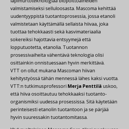
läpimurtoteknologiaa biopolttoaineiden
valmistamiseksi selluloosasta. Mascoma kehittää
uudentyyppistä tuotantoprosessia, jossa etanoli
valmistetaan käyttämällä sellaista hiivaa, joka
tuottaa tehokkaasti sekä kasvimateriaalia
sokereiksi hajottavia entsyymejä että
lopputuotetta, etanolia. Tuotannon
prosessivaiheita vähentävä teknologia olisi
osittainkin onnistuessaan hyvin merkittävä.
VTT on ollut mukana Mascoman hiivan
kehitystyössä tähän mennessä lähes kaksi vuotta.
VTT:n tutkimusprofessori
Merja Penttilä
uskoo,
että hiiva osoittautuu tehokkaaksi tuotanto-
organismiksi uudessa prosessissa. Sitä käytetään
perinteisesti etanolin tuotantoon ja se pärjää
hyvin suuressakin tuotantomitassa.