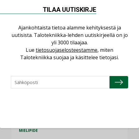
TILAA UUTISKIRJE
Puheista tekoihin – uusin teknologia
käyttöön kiinteistöissä
Ajankohtaista tietoa alamme kehityksestä ja
KOLUMNI
uutisista. Talotekniikka-lehden uutiskirjeellä on jo
Sähköistäminen säästää euroja
yli 3000 tilaajaa.
KOLUMNI
Lue
tietosuojaselosteestamme
, miten
Talotekniikka suojaa ja käsittelee tietojasi.
Yli miljoona kotia on vailla toimivaa
ilmanvaihtoa
KOLUMNI
Miten varmistetaan EPD-dokumenteista
saatavien tietojen vertailukelpoisuus?
KOLUMNI
Vesi- ja viemärimitoittaminen on
jämähtänyt ajassa paikalleen
MIELIPIDE