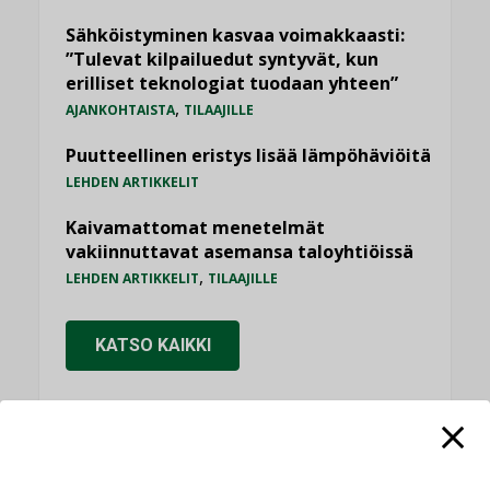
Sähköistyminen kasvaa voimakkaasti:
”Tulevat kilpailuedut syntyvät, kun
erilliset teknologiat tuodaan yhteen”
,
AJANKOHTAISTA
TILAAJILLE
Puutteellinen eristys lisää lämpöhäviöitä
LEHDEN ARTIKKELIT
Kaivamattomat menetelmät
vakiinnuttavat asemansa taloyhtiöissä
,
LEHDEN ARTIKKELIT
TILAAJILLE
KATSO KAIKKI
NÄKÖKULMIA