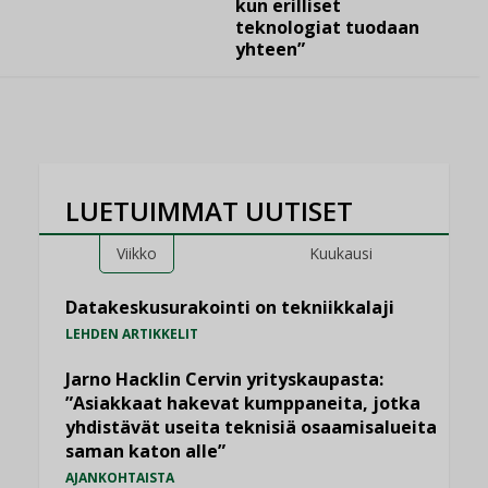
kun erilliset
teknologiat tuodaan
yhteen”
LUETUIMMAT UUTISET
Viikko
Kuukausi
Datakeskusurakointi on tekniikkalaji
LEHDEN ARTIKKELIT
Jarno Hacklin Cervin yrityskaupasta:
”Asiakkaat hakevat kumppaneita, jotka
yhdistävät useita teknisiä osaamisalueita
saman katon alle”
AJANKOHTAISTA