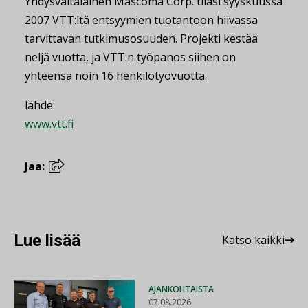
Yhdysvaltalainen Mascoma Corp. tilasi syyskuussa
2007 VTT:ltä entsyymien tuotantoon hiivassa
tarvittavan tutkimusosuuden. Projekti kestää
neljä vuotta, ja VTT:n työpanos siihen on
yhteensä noin 16 henkilötyövuotta.
lähde:
www.vtt.fi
Jaa:
Lue lisää
Katso kaikki
AJANKOHTAISTA
07.08.2026