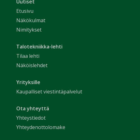
Uutiset
Etusivu
Näkökulmat
Nimitykset
Talotekniikka-lehti
Tilaa lehti
Näköislehdet
Yrityksille
Kaupalliset viestintäpalvelut
Ota yhteyttä
Yhteystiedot
Yhteydenottolomake