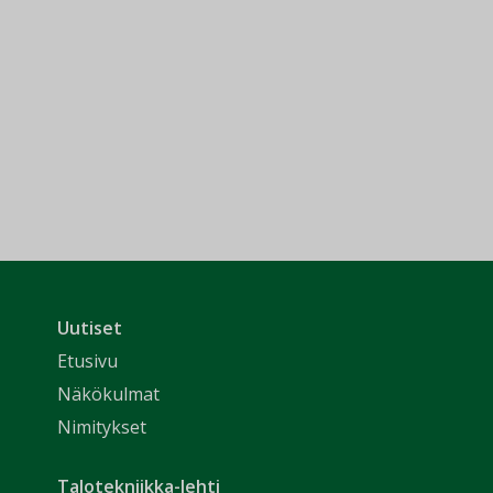
Uutiset
Etusivu
Näkökulmat
Nimitykset
Talotekniikka-lehti