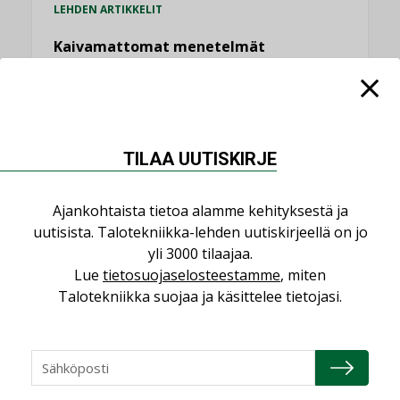
LEHDEN ARTIKKELIT
Kaivamattomat menetelmät
vakiinnuttavat asemansa taloyhtiöissä
,
LEHDEN ARTIKKELIT
TILAAJILLE
KATSO KAIKKI
TILAA UUTISKIRJE
Ajankohtaista tietoa alamme kehityksestä ja
uutisista. Talotekniikka-lehden uutiskirjeellä on jo
NÄKÖKULMIA
yli 3000 tilaajaa.
Lue
tietosuojaselosteestamme
, miten
Talotekniikka suojaa ja käsittelee tietojasi.
Puheista tekoihin – uusin teknologia
käyttöön kiinteistöissä
KOLUMNI
Sähköistäminen säästää euroja