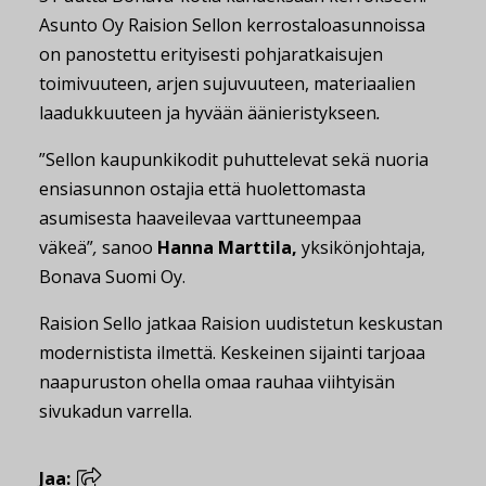
Asunto Oy Raision Sellon kerrostaloasunnoissa
on panostettu erityisesti pohjaratkaisujen
toimivuuteen, arjen sujuvuuteen, materiaalien
laadukkuuteen ja hyvään äänieristykseen
.
”Sellon kaupunkikodit puhuttelevat sekä nuoria
ensiasunnon ostajia että huolettomasta
asumisesta haaveilevaa varttuneempaa
väkeä”
,
sanoo
Hanna Marttila,
yksikönjohtaja,
Bonava Suomi Oy.
Raision Sello jatkaa Raision uudistetun keskustan
modernistista ilmettä. Keskeinen sijainti tarjoaa
naapuruston ohella omaa rauhaa viihtyisän
sivukadun varrella.
Jaa: