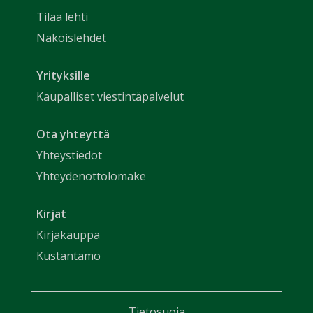
Tilaa lehti
Näköislehdet
Yrityksille
Kaupalliset viestintäpalvelut
Ota yhteyttä
Yhteystiedot
Yhteydenottolomake
Kirjat
Kirjakauppa
Kustantamo
Tietosuoja