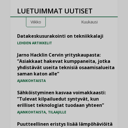
LUETUIMMAT UUTISET
Viikko
Kuukausi
Datakeskusurakointi on tekniikkalaji
LEHDEN ARTIKKELIT
Jarno Hacklin Cervin yrityskaupasta:
”Asiakkaat hakevat kumppaneita, jotka
yhdistävät useita teknisiä osaamisalueita
saman katon alle”
AJANKOHTAISTA
Sähköistyminen kasvaa voimakkaasti:
”Tulevat kilpailuedut syntyvät, kun
erilliset teknologiat tuodaan yhteen”
,
AJANKOHTAISTA
TILAAJILLE
Puutteellinen eristys lisää lämpöhäviöitä