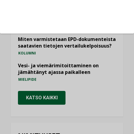
KOLUMNI
Yli miljoona kotia on vailla toimivaa
ilmanvaihtoa
KOLUMNI
Miten varmistetaan EPD-dokumenteista
saatavien tietojen vertailukelpoisuus?
KOLUMNI
Vesi- ja viemärimitoittaminen on
jämähtänyt ajassa paikalleen
MIELIPIDE
KATSO KAIKKI