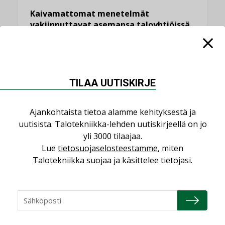
Kaivamattomat menetelmät
vakiinnuttavat asemansa taloyhtiöissä
,
LEHDEN ARTIKKELIT
TILAAJILLE
KATSO KAIKKI
TILAA UUTISKIRJE
Ajankohtaista tietoa alamme kehityksestä ja
uutisista. Talotekniikka-lehden uutiskirjeellä on jo
NÄKÖKULMIA
yli 3000 tilaajaa.
Lue
tietosuojaselosteestamme
, miten
Puheista tekoihin – uusin teknologia
Talotekniikka suojaa ja käsittelee tietojasi.
käyttöön kiinteistöissä
KOLUMNI
Sähköistäminen säästää euroja
KOLUMNI