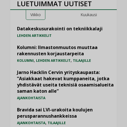
LUETUIMMAT UUTISET
Viikko
Kuukausi
Datakeskusurakointi on tekniikkalaji
LEHDEN ARTIKKELIT
Kolumni: Ilmastonmuutos muuttaa
rakennusten korjaustarpeita
,
,
KOLUMNI
LEHDEN ARTIKKELIT
TILAAJILLE
Jarno Hacklin Cervin yrityskaupasta:
”Asiakkaat hakevat kumppaneita, jotka
yhdistävät useita teknisiä osaamisalueita
saman katon alle”
AJANKOHTAISTA
Bravida sai LVI-urakoita koulujen
perusparannushankkeissa
,
AJANKOHTAISTA
TILAAJILLE