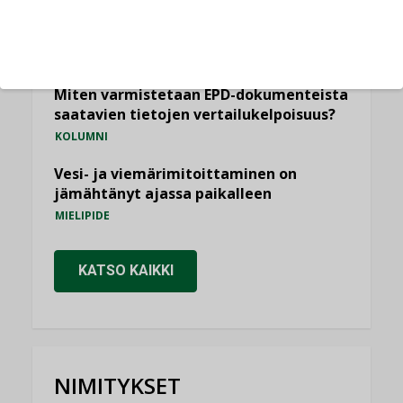
Yli miljoona kotia on vailla toimivaa
ilmanvaihtoa
KOLUMNI
Miten varmistetaan EPD-dokumenteista
saatavien tietojen vertailukelpoisuus?
KOLUMNI
Vesi- ja viemärimitoittaminen on
jämähtänyt ajassa paikalleen
MIELIPIDE
KATSO KAIKKI
NIMITYKSET