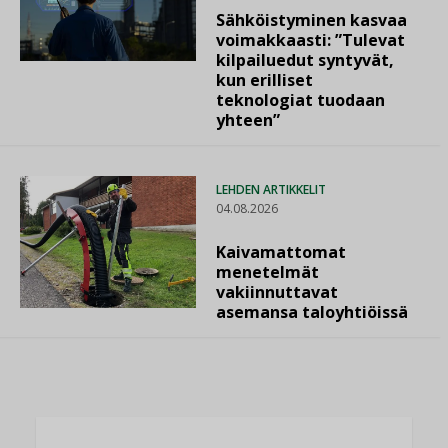
Sähköistyminen kasvaa
voimakkaasti: ”Tulevat
kilpailuedut syntyvät,
kun erilliset
teknologiat tuodaan
yhteen”
LEHDEN ARTIKKELIT
04.08.2026
Kaivamattomat
menetelmät
vakiinnuttavat
asemansa taloyhtiöissä