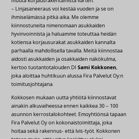
muuta korjausrakentamista varten.
– Linjasaneeraus voi kestää vuoden ja se on
ihmiselämässä pitkä aika. Me olemme
kiinnostuneita nimenomaan asukkaiden
hyvinvoinnista ja haluamme toteuttaa heidän
kotiensa korjausurakat asukkaiden kannalta
parhaalla mahdollisella tavalla. Meitä kiinnostaa
aidosti asukkaiden ja osakkaiden näkökulma,
kertoo tuotantotalouden DI
Sami Kokkonen
,
joka aloittaa huhtikuun alussa Fira Palvelut Oy:n
toimitusjohtajana.
Kokkosen mukaan uutta yhtiötä kiinnostavat
ainakin alkuvaiheessa ennen kaikkea 30 – 100
asunnon kerrostalokohteet. Emoyhtiönsä tapaan
Fira Palvelut Oy on kokonaistoimittaja, joka
hoitaa sekä rakennus- että lvis-työt. Kokkonen