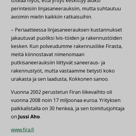
toteaa myös, että yritys keskittyy aluksi
perinteisiin linjasaneerauksiin, mutta suhtautuu
avoimin mielin kaikkiin ratkaisuihin.
– Periaatteessa linjasaneerauksen kustannukset
jakautuvat puoliksi lvis-töiden ja rakennustöiden
kesken. Kun polveudumme rakennusliike Firasta,
meitä kiinnostavat nimenomaan
putkisaneerauksiin liittyvät saneeraus- ja
rakennustyöt, mutta vastaamme tietysti koko
urakasta ja sen laadusta, Kokkonen sanoo.
Vuonna 2002 perustetun Firan liikevaihto oli
vuonna 2008 noin 17 miljoonaa euroa. Yrityksen
palkkalistalla on 30 henkeä, ja sen toimitusjohtaja
on
Jussi Aho
.
www.fira.fi