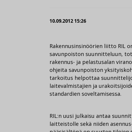
10.09.2012 15:26
Rakennusinsinöörien liitto RIL 
savunpoiston suunnitteluun, tot
rakennus- ja pelastusalan viran
ohjeita savunpoiston yksityiskoh
tarkoitus helpottaa suunnittelij
laitevalmistajien ja urakoitsijo
standardien soveltamisessa.
RIL:n uusi julkaisu antaa suunni
laitteistolle sekä niiden asennus
pääsisältönä on suurten tilojen 