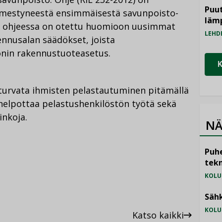
Puut
ilmestyneestä ensimmäisestä savunpoisto-
läm
sa ohjeessa on otettu huomioon uusimmat
LEHD
ennusalan säädökset, joista
nin rakennustuoteasetus.
turvata ihmisten pelastautuminen pitämällä
helpottaa pelastushenkilöstön työtä sekä
inkoja.
NÄ
Puhe
tekn
KOLU
Sähk
KOLU
Katso kaikki