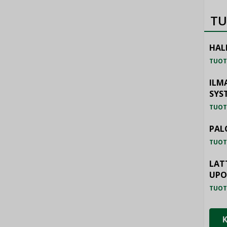
TU
HAL
TUOT
ILM
SYS
TUOT
PAL
TUOT
LAT
UP
TUOT