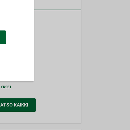
a
MITYKSET
ti
TYKSET
ir
TYKSET
nlund Oy
TYKSET
eider Electric
TYKSET
KATSO KAIKKI