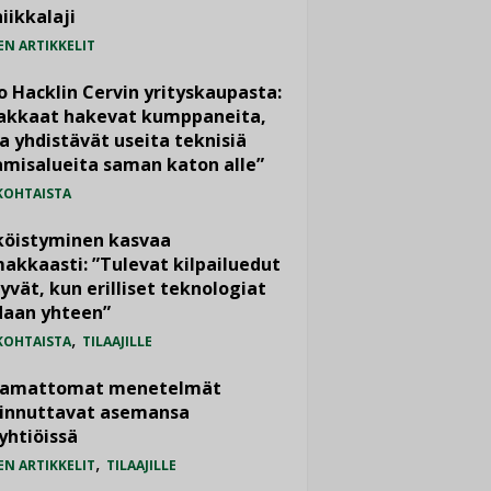
iikkalaji
EN ARTIKKELIT
o Hacklin Cervin yrityskaupasta:
iakkaat hakevat kumppaneita,
a yhdistävät useita teknisiä
misalueita saman katon alle”
KOHTAISTA
köistyminen kasvaa
akkaasti: ”Tulevat kilpailuedut
yvät, kun erilliset teknologiat
daan yhteen”
,
KOHTAISTA
TILAAJILLE
vamattomat menetelmät
iinnuttavat asemansa
yhtiöissä
,
EN ARTIKKELIT
TILAAJILLE