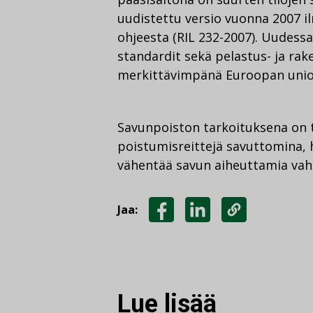
uudistettu versio vuonna 2007 
ohjeesta (RIL 232-2007). Uudes
standardit sekä pelastus- ja rak
merkittävimpänä Euroopan unio
Savunpoiston tarkoituksena on 
poistumisreittejä savuttomina, 
vähentää savun aiheuttamia vah
Jaa:
JAA
JAA
KOPIOI
FACEBOOKISSA
LINKEDINISSÄ
LINKKI
Lue lisää