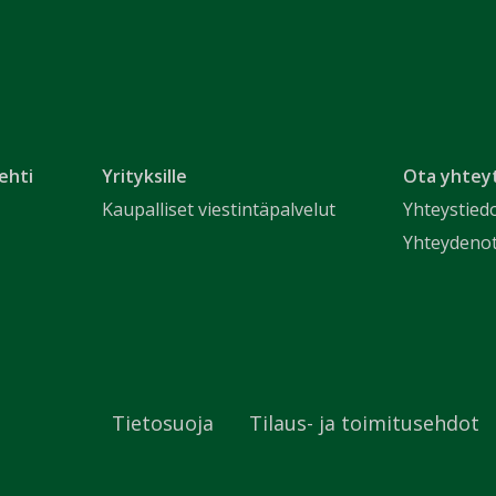
ehti
Yrityksille
Ota yhtey
Kaupalliset viestintäpalvelut
Yhteystied
Yhteydeno
Tietosuoja
Tilaus- ja toimitusehdot