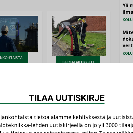
Yli 
ilm
KOLU
Mite
doku
vert
KOLU
ANKOHTAISTA
LEHDEN ARTIKKELIT
Vesi
08.2026
jämä
04.08.2026
MIELI
istyminen
Kaivamattomat
 voimakkaasti:
menetelmät
at kilpailuedut
TILAA UUTISKIRJE
vakiinnuttavat
ät, kun erilliset
asemansa
ogiat tuodaan
taloyhtiöissä
n”
jankohtaista tietoa alamme kehityksestä ja uutisist
lotekniikka-lehden uutiskirjeellä on jo yli 3000 tilaaj