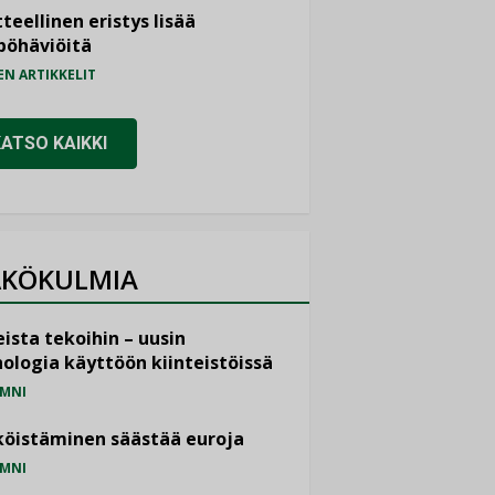
teellinen eristys lisää
pöhäviöitä
EN ARTIKKELIT
KATSO KAIKKI
KÖKULMIA
ista tekoihin – uusin
ologia käyttöön kiinteistöissä
MNI
öistäminen säästää euroja
MNI