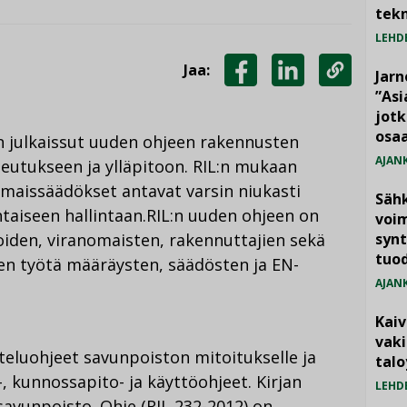
tekn
LEHD
Jaa:
Jarn
JAA
JAA
KOPIOI
”As
jotk
FACEBOOKISSA
LINKEDINISSÄ
LINKKI
osaa
on julkaissut uuden ohjeen rakennusten
AJAN
eutukseen ja ylläpitoon. RIL:n mukaan
omaissäädökset antavat varsin niukasti
Säh
taiseen hallintaan.
RIL:n uuden ohjeen on
voim
oiden, viranomaisten, rakennuttajien sekä
synt
tuo
iden työtä määräysten, säädösten ja EN-
AJAN
Kai
vak
tteluohjeet savunpoiston mitoitukselle ja
talo
-, kunnossapito- ja käyttöohjeet. Kirjan
LEHD
savunpoisto. Ohje (RIL 232-2012) on