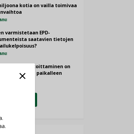
miljoona kotia on vailla toimivaa
anvaihtoa
MNI
n varmistetaan EPD-
menteista saatavien tietojen
ailukelpoisuus?
MNI
- ja viemärimitoittaminen on
htänyt ajassa paikalleen
PIDE
KATSO KAIKKI
a.
aa.