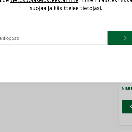
Lue
tietosuojaselosteestamme
, miten Talotekniikk
NI
suojaa ja käsittelee tietojasi.
Cons
NIMI
Refa
NIMI
Gra
NIMI
Schn
NIMI