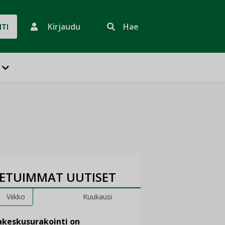
Kirjaudu
Hae
HTI
ETUIMMAT UUTISET
Viikko
Kuukausi
keskusurakointi on