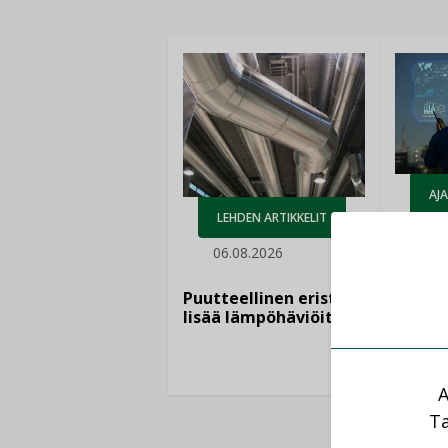
AJ
LEHDEN ARTIKKELIT
05.
06.08.2026
Sähkö
kasvaa
Puutteellinen eristys
”Tulev
lisää lämpöhäviöitä
syntyv
teknol
yhtee
A
Ta