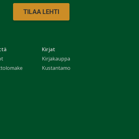
TILAA LEHTI
ttä
Kirjat
ot
Kirjakauppa
ttolomake
Kustantamo