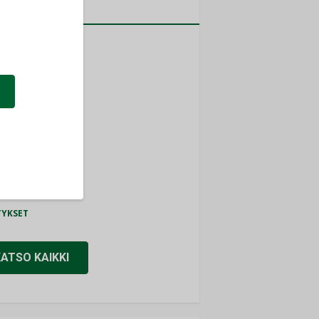
a
MITYKSET
ti
TYKSET
ir
TYKSET
nlund Oy
TYKSET
eider Electric
TYKSET
KATSO KAIKKI