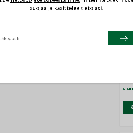
Lue
tietosuojaselosteestamme
, miten Talotekniikk
NI
suojaa ja käsittelee tietojasi.
Cons
NIMI
Refa
NIMI
Gra
NIMI
Schn
NIMI