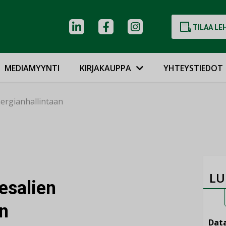
TILAA LE
MEDIAMYYNTI
KIRJAKAUPPA
YHTEYSTIEDOT
nergianhallintaan
LU
esalien
an
Data