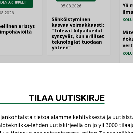
DEN ARTIKKELIT
Yli 
05.08.2026
ilm
08.2026
Sähköistyminen
KOLU
kasvaa voimakkaasti:
ellinen eristys
”Tulevat kilpailuedut
lämpöhäviöitä
Mite
syntyvät, kun erilliset
doku
teknologiat tuodaan
vert
yhteen”
KOLU
Vesi
jämä
MIELI
TILAA UUTISKIRJE
jankohtaista tietoa alamme kehityksestä ja uutisist
lotekniikka-lehden uutiskirjeellä on jo yli 3000 tilaaj