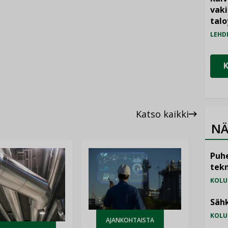
vak
talo
LEHD
Katso kaikki
NÄ
Puhe
tekn
KOLU
Sähk
KOLU
AJANKOHTAISTA