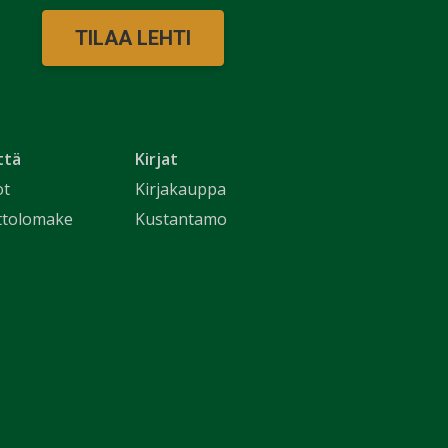
TILAA LEHTI
ttä
Kirjat
ot
Kirjakauppa
ttolomake
Kustantamo