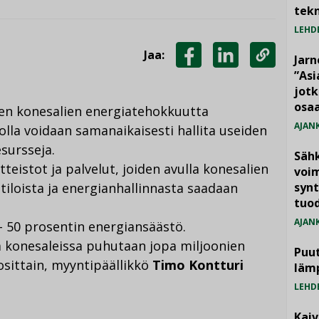
tekn
LEHD
Jaa:
Jarn
JAA
JAA
KOPIOI
”As
jotk
FACEBOOKISSA
LINKEDINISSÄ
LINKKI
osaa
en konesalien energiatehokkuutta
AJAN
lla voidaan samanaikaisesti hallita useiden
sursseja.
Säh
tteistot ja palvelut, joiden avulla konesalien
voim
, tiloista ja energianhallinnasta saadaan
synt
tuo
AJAN
– 50 prosentin energiansäästö.
a konesaleissa puhutaan jopa miljoonien
Puut
osittain, myyntipäällikkö
Timo Kontturi
läm
LEHD
Kai