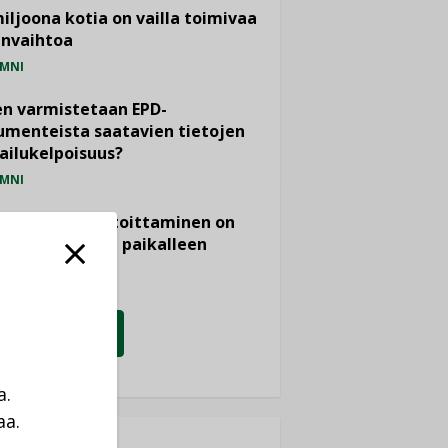
miljoona kotia on vailla toimivaa
anvaihtoa
MNI
n varmistetaan EPD-
menteista saatavien tietojen
ailukelpoisuus?
MNI
- ja viemärimitoittaminen on
htänyt ajassa paikalleen
PIDE
KATSO KAIKKI
a.
aa.