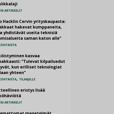
iikkalaji
EN ARTIKKELIT
o Hacklin Cervin yrityskaupasta:
iakkaat hakevat kumppaneita,
a yhdistävät useita teknisiä
misalueita saman katon alle”
KOHTAISTA
köistyminen kasvaa
akkaasti: ”Tulevat kilpailuedut
yvät, kun erilliset teknologiat
daan yhteen”
,
KOHTAISTA
TILAAJILLE
teellinen eristys lisää
pöhäviöitä
EN ARTIKKELIT
vamattomat menetelmät