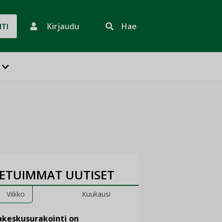
Kirjaudu
Hae
HTI
ETUIMMAT UUTISET
Viikko
Kuukausi
keskusurakointi on