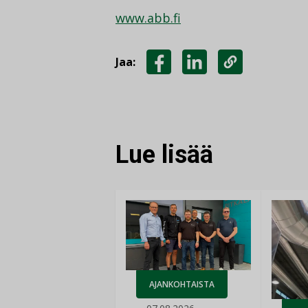
www.abb.fi
Jaa:
JAA
JAA
KOPIOI
FACEBOOKISSA
LINKEDINISSÄ
LINKKI
Lue lisää
AJANKOHTAISTA