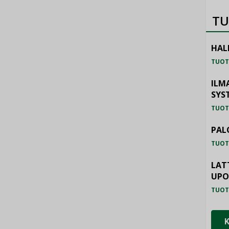
TU
HAL
TUOT
ILM
SYS
TUOT
PAL
TUOT
LAT
UP
TUOT