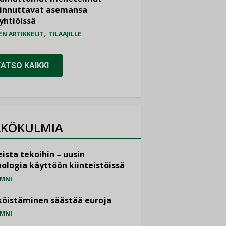
iinnuttavat asemansa
yhtiöissä
,
EN ARTIKKELIT
TILAAJILLE
KATSO KAIKKI
KÖKULMIA
ista tekoihin – uusin
ologia käyttöön kiinteistöissä
MNI
öistäminen säästää euroja
MNI