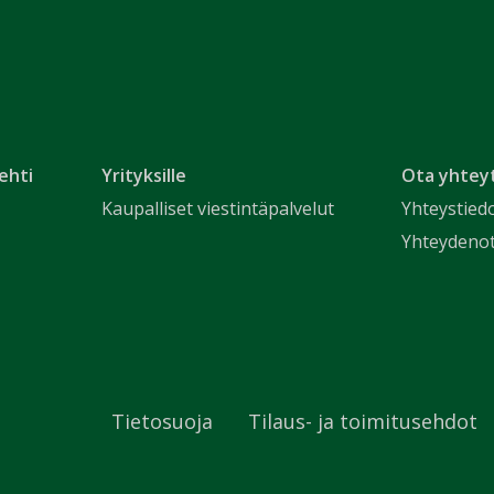
ehti
Yrityksille
Ota yhtey
Kaupalliset viestintäpalvelut
Yhteystied
Yhteydeno
Tietosuoja
Tilaus- ja toimitusehdot