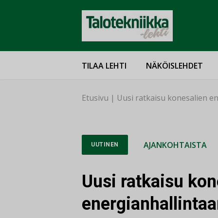
TILAA LEHTI
NÄKÖISLEHDET
Etusivu
|
Uusi ratkaisu konesalien e
AJANKOHTAISTA
UUTINEN
Uusi ratkaisu kon
energianhallinta