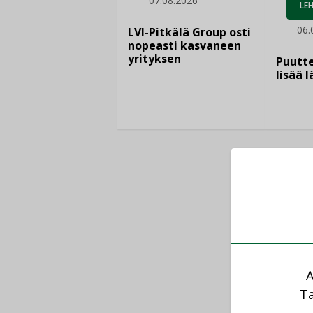
07.08.2026
LEH
06.
LVI-Pitkälä Group osti
nopeasti kasvaneen
yrityksen
Puutte
lisää 
A
Ta