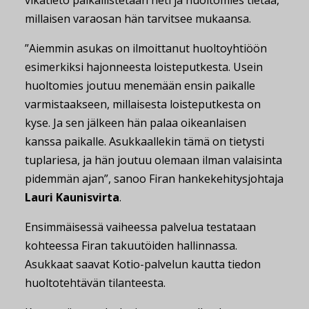
vikatieto paikallistetaan heti ja huoltomies tietää,
millaisen varaosan hän tarvitsee mukaansa.
”Aiemmin asukas on ilmoittanut huoltoyhtiöön
esimerkiksi hajonneesta loisteputkesta. Usein
huoltomies joutuu menemään ensin paikalle
varmistaakseen, millaisesta loisteputkesta on
kyse. Ja sen jälkeen hän palaa oikeanlaisen
kanssa paikalle. Asukkaallekin tämä on tietysti
tuplariesa, ja hän joutuu olemaan ilman valaisinta
pidemmän ajan”, sanoo Firan hankekehitysjohtaja
Lauri Kaunisvirta
.
Ensimmäisessä vaiheessa palvelua testataan
kohteessa Firan takuutöiden hallinnassa.
Asukkaat saavat Kotio-palvelun kautta tiedon
huoltotehtävän tilanteesta.