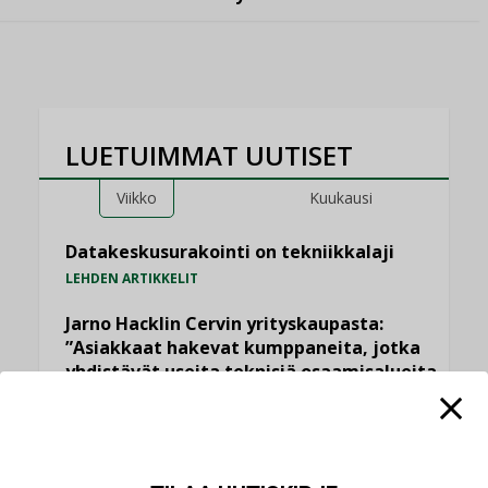
LUETUIMMAT UUTISET
Viikko
Kuukausi
Datakeskusurakointi on tekniikkalaji
LEHDEN ARTIKKELIT
Jarno Hacklin Cervin yrityskaupasta:
”Asiakkaat hakevat kumppaneita, jotka
yhdistävät useita teknisiä osaamisalueita
saman katon alle”
AJANKOHTAISTA
Sähköistyminen kasvaa voimakkaasti: