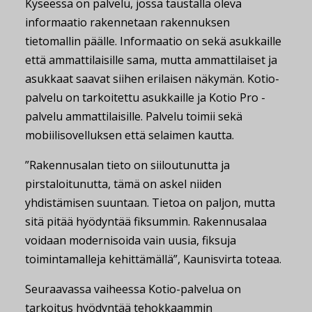
Kyseessä on palvelu, jossa taustalla oleva
informaatio rakennetaan rakennuksen
tietomallin päälle. Informaatio on sekä asukkaille
että ammattilaisille sama, mutta ammattilaiset ja
asukkaat saavat siihen erilaisen näkymän. Kotio-
palvelu on tarkoitettu asukkaille ja Kotio Pro -
palvelu ammattilaisille. Palvelu toimii sekä
mobiilisovelluksen että selaimen kautta.
”Rakennusalan tieto on siiloutunutta ja
pirstaloitunutta, tämä on askel niiden
yhdistämisen suuntaan. Tietoa on paljon, mutta
sitä pitää hyödyntää fiksummin. Rakennusalaa
voidaan modernisoida vain uusia, fiksuja
toimintamalleja kehittämällä”, Kaunisvirta toteaa.
Seuraavassa vaiheessa Kotio-palvelua on
tarkoitus hyödyntää tehokkaammin