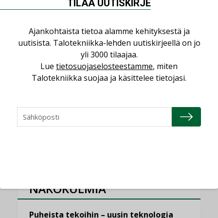
”Tulevat kilpailuedut syntyvät, kun
TILAA UUTISKIRJE
erilliset teknologiat tuodaan yhteen”
,
AJANKOHTAISTA
TILAAJILLE
Ajankohtaista tietoa alamme kehityksestä ja
uutisista. Talotekniikka-lehden uutiskirjeellä on jo
Puutteellinen eristys lisää lämpöhäviöitä
yli 3000 tilaajaa.
LEHDEN ARTIKKELIT
Lue
tietosuojaselosteestamme
, miten
Kaivamattomat menetelmät
Talotekniikka suojaa ja käsittelee tietojasi.
vakiinnuttavat asemansa taloyhtiöissä
,
LEHDEN ARTIKKELIT
TILAAJILLE
KATSO KAIKKI
NÄKÖKULMIA
Puheista tekoihin – uusin teknologia