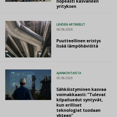
nopeasti kasvaneen
yrityksen
LEHDEN ARTIKKELIT
06.08.2026
Puutteellinen eristys
lisää lämpöhäviöitä
AJANKOHTAISTA
05.08.2026
Sähköistyminen kasvaa
voimakkaasti: ”Tulevat
kilpailuedut syntyvät,
kun erilliset
teknologiat tuodaan
yhteen”