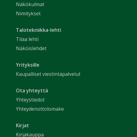
Näkökulmat
Nimitykset
Talotekniikka-lehti
Tilaa lehti
Näköislehdet
Yrityksille
Kaupalliset viestintäpalvelut
Ota yhteyttä
Yhteystiedot
Yhteydenottolomake
Kirjat
Kirjakauppa