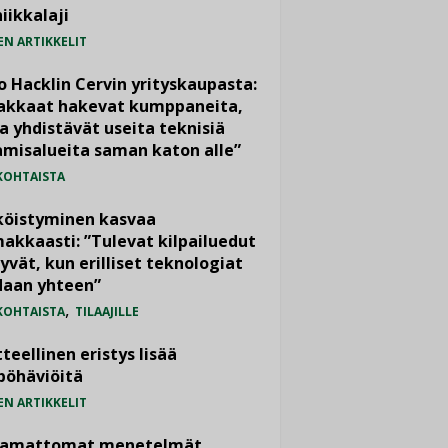
iikkalaji
EN ARTIKKELIT
o Hacklin Cervin yrityskaupasta:
iakkaat hakevat kumppaneita,
a yhdistävät useita teknisiä
misalueita saman katon alle”
KOHTAISTA
köistyminen kasvaa
akkaasti: ”Tulevat kilpailuedut
yvät, kun erilliset teknologiat
daan yhteen”
,
KOHTAISTA
TILAAJILLE
teellinen eristys lisää
pöhäviöitä
EN ARTIKKELIT
vamattomat menetelmät