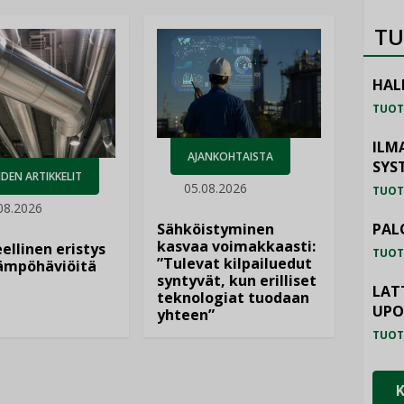
TU
HAL
TUOT
ILM
AJANKOHTAISTA
SYS
DEN ARTIKKELIT
05.08.2026
TUOT
08.2026
Sähköistyminen
PAL
kasvaa voimakkaasti:
ellinen eristys
TUOT
”Tulevat kilpailuedut
lämpöhäviöitä
syntyvät, kun erilliset
LAT
teknologiat tuodaan
UP
yhteen”
TUOT