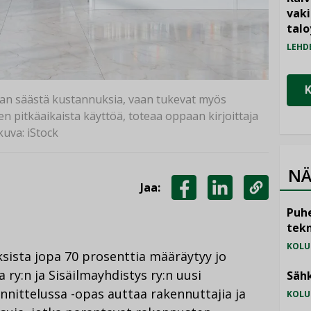
vak
talo
LEHD
staan säästä kustannuksia, vaan tukevat myös
en pitkäaikaista käyttöä, toteaa oppaan kirjoittaja
kuva: iStock
NÄ
Jaa:
JAA
JAA
KOPIOI
Puhe
FACEBOOKISSA
LINKEDINISSÄ
LINKKI
tekn
KOLU
sista jopa 70 prosenttia määräytyy jo
 ry:n ja Sisäilmayhdistys ry:n uusi
Sähk
nnittelussa -opas auttaa rakennuttajia ja
KOLU