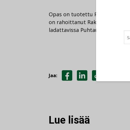
Opas on tuotettu Puhtausala ry:n
on rahoittanut Rakennustuottei
ladattavissa Puhtausalan ja Sisä
Jaa:
JAA
JAA
KOPIOI
FACEBOOKISSA
LINKEDINISSÄ
LINKKI
Lue lisää