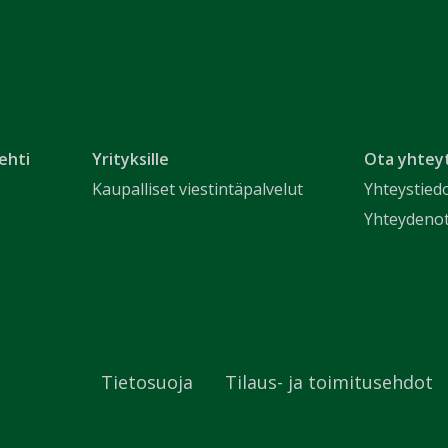
ehti
Yrityksille
Ota yhtey
Kaupalliset viestintäpalvelut
Yhteystied
Yhteydeno
Tietosuoja
Tilaus- ja toimitusehdot