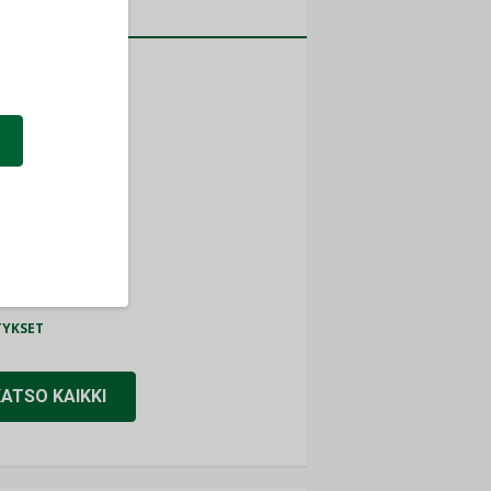
a
MITYKSET
ti
TYKSET
ir
TYKSET
nlund Oy
TYKSET
eider Electric
TYKSET
KATSO KAIKKI