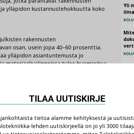
isuja, jotka parantavat rakennusten
Yli 
a ja ylläpidon kustannustehokkuutta koko
ilm
KOLU
Mite
julkisten rakennusten
doku
vert
van osan, usein jopa 40–60 prosenttia.
KOLU
ää ylläpidon asiantuntemusta jo
 ja materiaalivalinnoissa tulee huomioitua
Vesi
na ylläpidosta syntyvät kustannukset.
jämä
MIELI
nnittelussa -opas on tarkoitettu työkaluksi
TILAA UUTISKIRJE
 ja päätöksentekijöille. Sen tavoitteena on
a, joiden avulla ylläpito on sujuvampaa,
jankohtaista tietoa alamme kehityksestä ja uutisist
Joskus hyvin pienilläkin valinnoilla voi olla
lotekniikka-lehden uutiskirjeellä on jo yli 3000 tilaaj