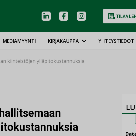
TILAA LE
MEDIAMYYNTI
KIRJAKAUPPA
YHTEYSTIEDOT
an kiinteistöjen ylläpitokustannuksia
LU
 hallitsemaan
äpitokustannuksia
Data