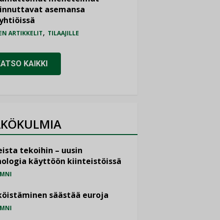
iinnuttavat asemansa
yhtiöissä
,
EN ARTIKKELIT
TILAAJILLE
KATSO KAIKKI
KÖKULMIA
ista tekoihin – uusin
ologia käyttöön kiinteistöissä
MNI
öistäminen säästää euroja
MNI