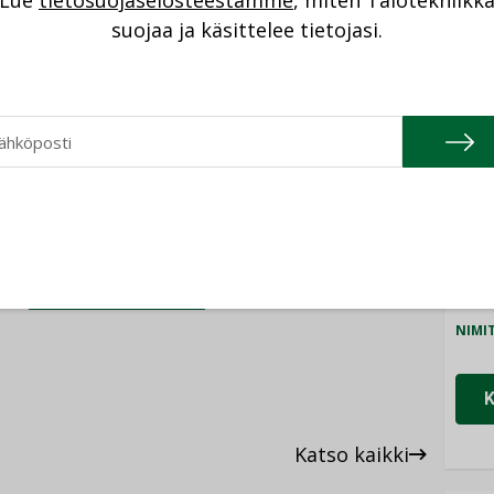
Lue
tietosuojaselosteestamme
, miten Talotekniikk
NI
suojaa ja käsittelee tietojasi.
 ja Sisäilmayhdistys ry:n yhteistyönä, ja sen
Cons
den Laatu Säätiö. Opas on vapaasti
NIMI
ilmayhdistyksen verkkosivuilta.
Refa
NIMI
Gra
NIMI
SISÄILMAYHDISTYS
Schn
NIMI
Katso kaikki