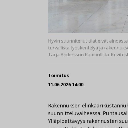
Hyvin suunnitellut tilat eivät ainoa
turvallista työskentelyä ja rakennuks
Tarja Andersson Rambollilta. Kuvitus
Toimitus
11.06.2026 14:00
Rakennuksen elinkaarikustannuk
suunnitteluvaiheessa. Puhtausala
Ylläpidettävyys rakennusten suu