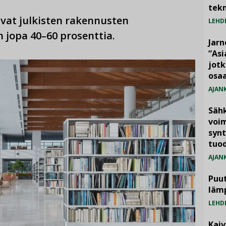
tekn
vat julkisten rakennusten
LEHD
 jopa 40–60 prosenttia.
Jarn
”As
jotk
osaa
AJAN
Säh
voim
synt
tuo
AJAN
Puut
läm
LEHD
Kai