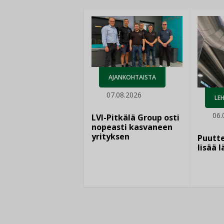
AJANKOHTAISTA
07.08.2026
LEH
06.
LVI-Pitkälä Group osti
nopeasti kasvaneen
yrityksen
Puutte
lisää 