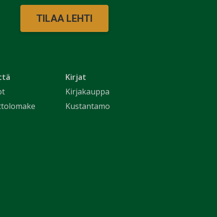
TILAA LEHTI
ttä
Kirjat
ot
Kirjakauppa
ttolomake
Kustantamo