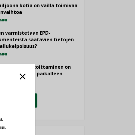
miljoona kotia on vailla toimivaa
anvaihtoa
MNI
n varmistetaan EPD-
menteista saatavien tietojen
ailukelpoisuus?
MNI
- ja viemärimitoittaminen on
htänyt ajassa paikalleen
PIDE
KATSO KAIKKI
a.
aa.