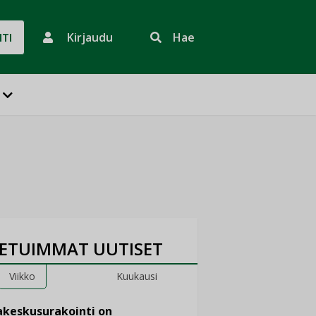
Kirjaudu
Hae
HTI
ETUIMMAT UUTISET
Viikko
Kuukausi
keskusurakointi on