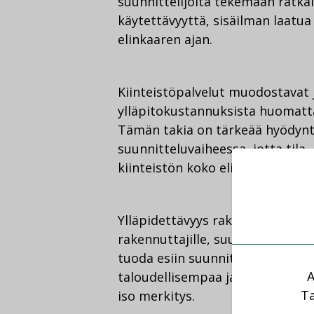
suunnittelijoita tekemään ratka
käytettävyyttä, sisäilman laatu
elinkaaren ajan.
Kiinteistöpalvelut muodostavat 
ylläpitokustannuksista huomatta
Tämän takia on tärkeää hyödynt
suunnitteluvaiheessa, jotta tila-
kiinteistön koko elinkaaren aika
Ylläpidettävyys rakennusten suu
rakennuttajille, suunnittelijoille
tuoda esiin suunnitteluratkaisuj
A
taloudellisempaa ja kestävämpää. 
Ta
iso merkitys.