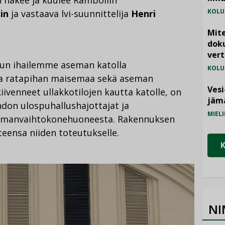
KOLU
in
ja vastaava lvi-suunnittelija
Henri
Mite
doku
vert
kun ihailemme aseman katolla
KOLU
ta ratapihan maisemaa sekä aseman
Vesi
ivenneet ullakkotilojen kautta katolle, on
jämä
don ulospuhallushajottajat ja
MIELI
ilmanvaihtokonehuoneesta. Rakennuksen
teensa niiden toteutukselle.
NI