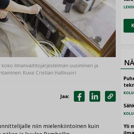
LEHD
NÄ
ut koko ilmanvaihtojärjestelmän uusiminen ja
aminen. Kuva: Cristian Hallivuori
Puhe
tekn
KOLU
Jaa:
JAA
JAA
KOPIOI
Sähk
FACEBOOKISSA
LINKEDINISSÄ
LINKKI
KOLU
nittelijalle niin mielenkiintoinen kuin
Yli 
ilm
 näkee ja kuulee Rambollin