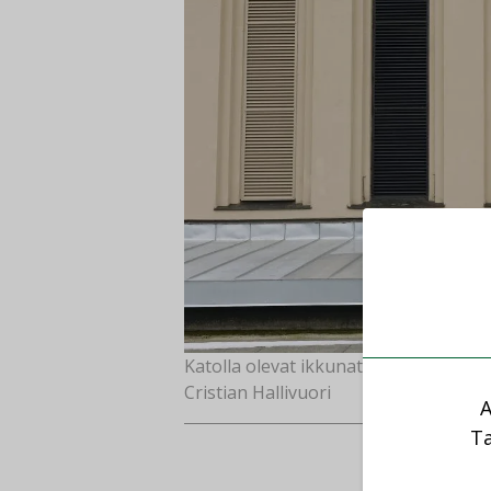
Katolla olevat ikkunat on korvattu h
Cristian Hallivuori
A
Ta