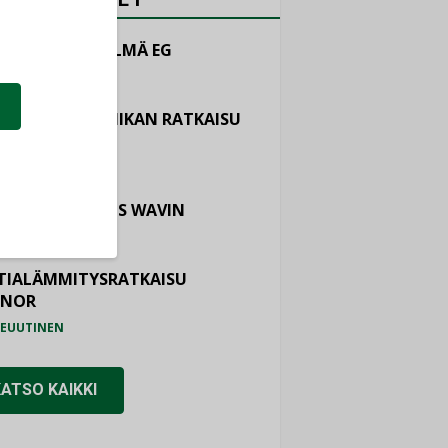
LINTAJÄRJESTELMÄ EG
EUUTINEN
ASTOINTITEKNIIKAN RATKAISU
TEMAIR
EUUTINEN
OTURVALLISUUS WAVIN
EUUTINEN
TIALÄMMITYSRATKAISU
ONOR
EUUTINEN
KATSO KAIKKI