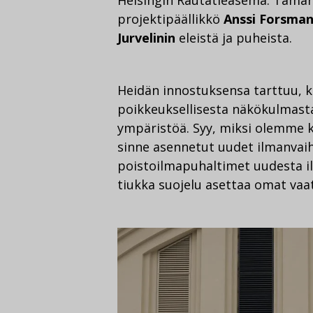
projektipäällikkö
Anssi Forsman
Jurvelinin
eleistä ja puheista.
Heidän innostuksensa tarttuu, 
poikkeuksellisesta näkökulmas
ympäristöä. Syy, miksi olemme ki
sinne asennetut uudet ilmanvaih
poistoilmapuhaltimet uudesta 
tiukka suojelu asettaa omat vaa