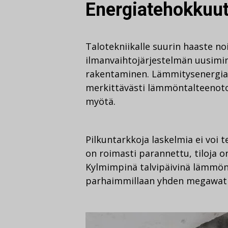
Energiatehokkuut
Talotekniikalle suurin haaste n
ilmanvaihtojärjestelmän uusimi
rakentaminen. Lämmitysenergian
merkittävästi lämmöntalteenoto
myötä.
Pilkuntarkkoja laskelmia ei voi
on roimasti parannettu, tiloja 
Kylmimpinä talvipäivinä lämmön
parhaimmillaan yhden megawatin