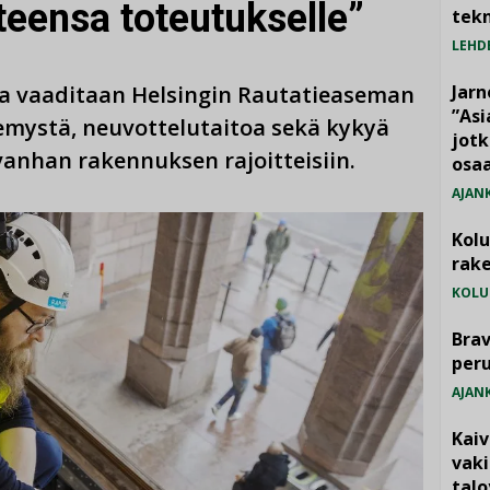
teensa toteutukselle”
tekn
LEHD
ta vaaditaan Helsingin Rautatieaseman
Jarn
”As
mystä, neuvottelutaitoa sekä kykyä
jotk
vanhan rakennuksen rajoitteisiin.
osaa
AJAN
Kol
rake
KOLU
Brav
per
AJAN
Kai
vak
talo