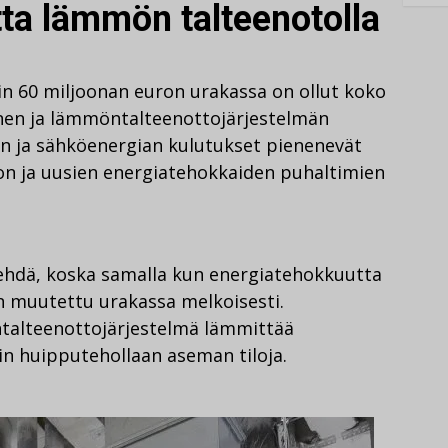
ta lämmön talteenotolla
oin 60 miljoonan euron urakassa on ollut koko
nen ja lämmöntalteenottojärjestelmän
 ja sähköenergian kulutukset pienenevät
n ja uusien energiatehokkaiden puhaltimien
 tehdä, koska samalla kun energiatehokkuutta
on muutettu urakassa melkoisesti.
talteenottojärjestelmä lämmittää
 huipputehollaan aseman tiloja.