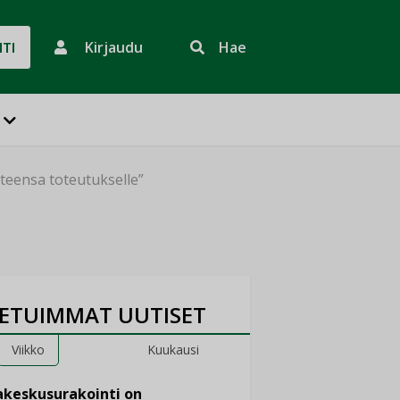
Kirjaudu
Hae
HTI
teensa toteutukselle”
ETUIMMAT UUTISET
Viikko
Kuukausi
keskusurakointi on