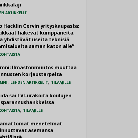
iikkalaji
EN ARTIKKELIT
o Hacklin Cervin yrityskaupasta:
iakkaat hakevat kumppaneita,
a yhdistävät useita teknisiä
misalueita saman katon alle”
KOHTAISTA
umni: Ilmastonmuutos muuttaa
nnusten korjaustarpeita
,
,
MNI
LEHDEN ARTIKKELIT
TILAAJILLE
ida sai LVI-urakoita koulujen
usparannushankkeissa
,
KOHTAISTA
TILAAJILLE
vamattomat menetelmät
iinnuttavat asemansa
yhtiöissä