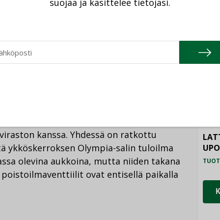
suojaa ja käsittelee tietojasi.
a muut katolla olevat laitteet eivät saa
e on asennettu niin, että ne näkyvät vain
HAL
too.
TUOT
ILM
SYS
uren puolipyöreän kattoranteen vanhat
TUOT
leiköllä niin, ettei julkisivussa huomaa eroa
PAL
TUOT
oviraston kanssa. Yhdessä on ratkottu
LAT
ttä ykköskerroksen Olympia-salin tuloilma
UP
assa olevina aukkoina, mutta niiden takana
TUOT
 poistoilmaventtiilit ovat entisellä paikalla