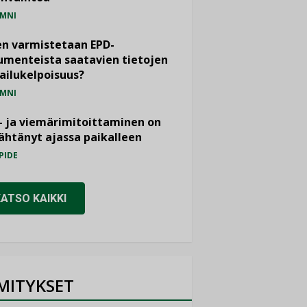
MNI
n varmistetaan EPD-
menteista saatavien tietojen
ailukelpoisuus?
MNI
- ja viemärimitoittaminen on
htänyt ajassa paikalleen
PIDE
KATSO KAIKKI
MITYKSET