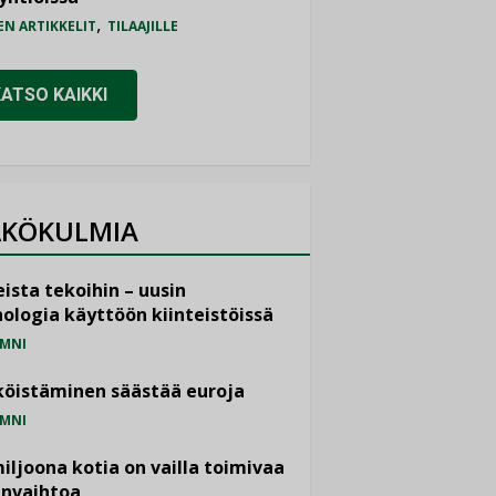
,
EN ARTIKKELIT
TILAAJILLE
KATSO KAIKKI
KÖKULMIA
ista tekoihin – uusin
ologia käyttöön kiinteistöissä
MNI
öistäminen säästää euroja
MNI
miljoona kotia on vailla toimivaa
anvaihtoa