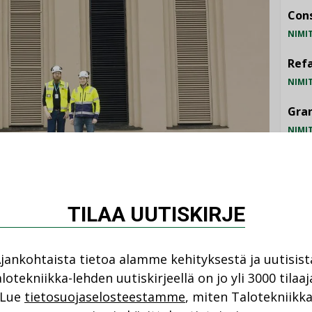
Cons
NIMI
Refa
NIMI
Gra
NIMI
Schn
NIMI
TILAA UUTISKIRJE
uomaamattomasti poistoilmasäleiköllä. Kuva:
jankohtaista tietoa alamme kehityksestä ja uutisist
lotekniikka-lehden uutiskirjeellä on jo yli 3000 tilaaj
Lue
tietosuojaselosteestamme
, miten Talotekniikk
TU