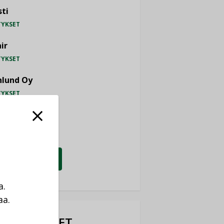
ti
TYKSET
ir
TYKSET
nlund Oy
TYKSET
eider Electric
TYKSET
KATSO KAIKKI
a.
aa.
a
OTEUUTISET