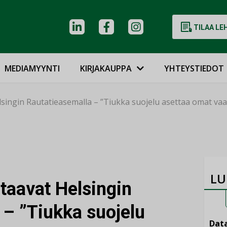
TILAA LE
MEDIAMYYNTI
KIRJAKAUPPA
YHTEYSTIEDOT
lsingin Rautatieasemalla – ”Tiukka suojelu asettaa omat vaa
LU
taavat Helsingin
 – ”Tiukka suojelu
Data