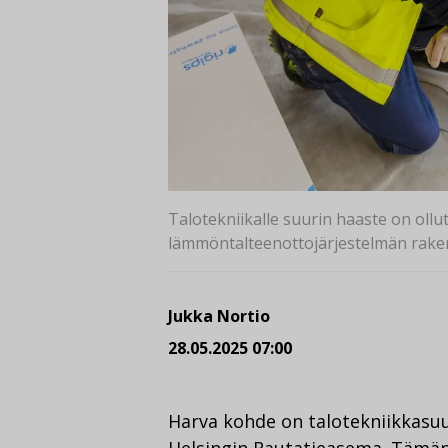
Talotekniikalle suurin haaste on oll
lämmöntalteenottojärjestelmän rakent
Jukka Nortio
28.05.2025 07:00
Harva kohde on talotekniikkasuun
Helsingin Rautatieasema. Tämän