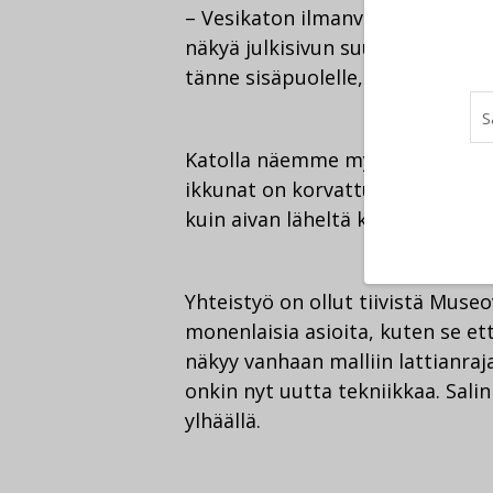
– Vesikaton ilmanvaihtolaitteet j
näkyä julkisivun suuntaan vaan n
tänne sisäpuolelle, Forsman ker
Katolla näemme myös, miten su
ikkunat on korvattu poistoilmasä
kuin aivan läheltä katsomalla.
Yhteistyö on ollut tiivistä Muse
monenlaisia asioita, kuten se e
näkyy vanhaan malliin lattianraj
onkin nyt uutta tekniikkaa. Salin
ylhäällä.