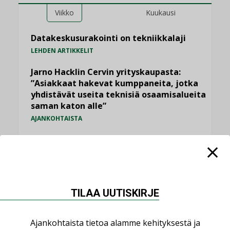
Viikko
Kuukausi
Datakeskusurakointi on tekniikkalaji
LEHDEN ARTIKKELIT
Jarno Hacklin Cervin yrityskaupasta:
”Asiakkaat hakevat kumppaneita, jotka
yhdistävät useita teknisiä osaamisalueita
saman katon alle”
AJANKOHTAISTA
Sähköistyminen kasvaa voimakkaasti:
”Tulevat kilpailuedut syntyvät, kun
erilliset teknologiat tuodaan yhteen”
,
AJANKOHTAISTA
TILAAJILLE
TILAA UUTISKIRJE
Kaivamattomat menetelmät
vakiinnuttavat asemansa taloyhtiöissä
,
LEHDEN ARTIKKELIT
TILAAJILLE
Ajankohtaista tietoa alamme kehityksestä ja