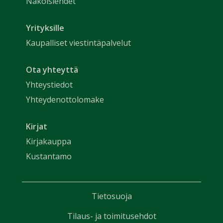
Näköislehdet
Yrityksille
Kaupalliset viestintäpalvelut
Ota yhteyttä
Yhteystiedot
Yhteydenottolomake
Kirjat
Kirjakauppa
Kustantamo
Tietosuoja
Tilaus- ja toimitusehdot