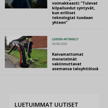
voimakkaasti: ”Tulevat
kilpailuedut syntyvät,
kun erilliset
teknologiat tuodaan
yhteen”
LEHDEN ARTIKKELIT
04.08.2026
Kaivamattomat
menetelmät
vakiinnuttavat
asemansa taloyhtiöissä
LUETUIMMAT UUTISET