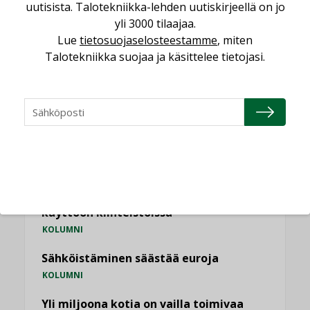
uutisista. Talotekniikka-lehden uutiskirjeellä on jo
Puutteellinen eristys lisää lämpöhäviöitä
yli 3000 tilaajaa.
LEHDEN ARTIKKELIT
Lue
tietosuojaselosteestamme
, miten
Talotekniikka suojaa ja käsittelee tietojasi.
KATSO KAIKKI
NÄKÖKULMIA
Puheista tekoihin – uusin teknologia
käyttöön kiinteistöissä
KOLUMNI
Sähköistäminen säästää euroja
KOLUMNI
Yli miljoona kotia on vailla toimivaa