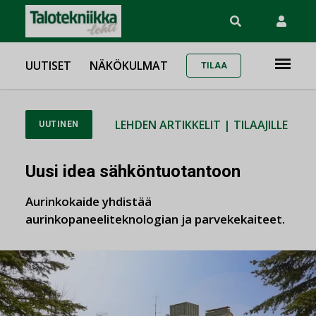
UUTISET
NÄKÖKULMAT
TILAA
LEHDEN ARTIKKELIT
|
TILAAJILLE
UUTINEN
Uusi idea sähköntuotantoon
Aurinkokaide yhdistää
aurinkopaneeliteknologian ja parvekekaiteet.