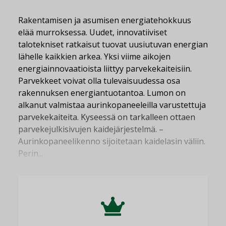
Rakentamisen ja asumisen energiatehokkuus
elää murroksessa. Uudet, innovatiiviset
talotekniset ratkaisut tuovat uusiutuvan energian
lähelle kaikkien arkea. Yksi viime aikojen
energiainnovaatioista liittyy parvekekaiteisiin.
Parvekkeet voivat olla tulevaisuudessa osa
rakennuksen energiantuotantoa. Lumon on
alkanut valmistaa aurinkopaneeleilla varustettuja
parvekekaiteita. Kyseessä on tarkalleen ottaen
parvekejulkisivujen kaidejärjestelmä. –
Aurinkopaneelikenno sijoitetaan kaidelasin väliin.
Perin...