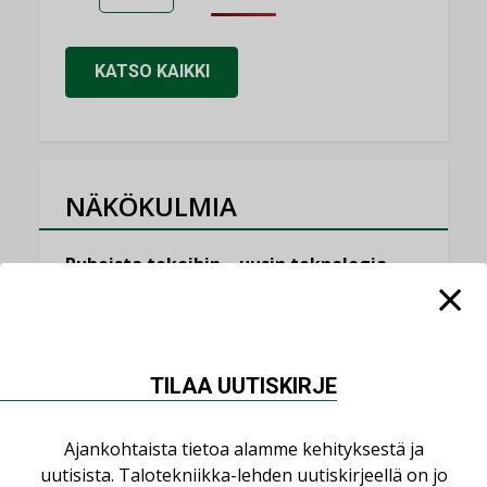
KATSO KAIKKI
NÄKÖKULMIA
Puheista tekoihin – uusin teknologia
käyttöön kiinteistöissä
KOLUMNI
Sähköistäminen säästää euroja
TILAA UUTISKIRJE
KOLUMNI
Yli miljoona kotia on vailla toimivaa
Ajankohtaista tietoa alamme kehityksestä ja
ilmanvaihtoa
uutisista. Talotekniikka-lehden uutiskirjeellä on jo
KOLUMNI