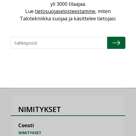
yli 3000 tilaajaa.
Lue
tietosuojaselosteestamme
, miten
Miten varmistetaan EPD-dokumenteista
saatavien tietojen vertailukelpoisuus?
Talotekniikka suojaa ja käsittelee tietojasi.
KOLUMNI
Vesi- ja viemärimitoittaminen on
jämähtänyt ajassa paikalleen
MIELIPIDE
KATSO KAIKKI
NIMITYKSET
Consti
NIMITYKSET