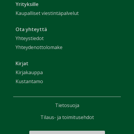
Yrityksille
Kaupalliset viestintäpalvelut
Ota yhteyttä
Yhteystiedot
Yhteydenottolomake
Kirjat
Kirjakauppa
Kustantamo
Tietosuoja
Tilaus- ja toimitusehdot