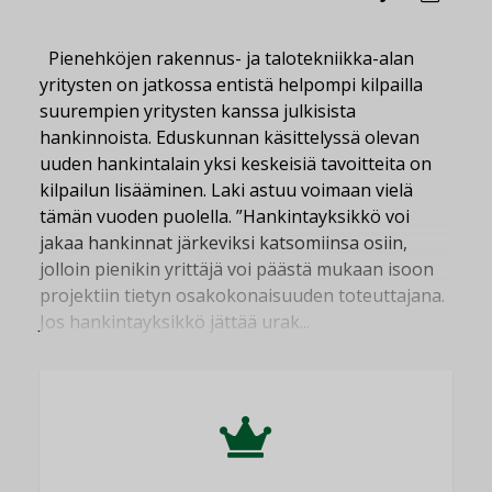
Pienehköjen rakennus- ja talotekniikka-alan
yritysten on jatkossa entistä helpompi kilpailla
suurempien yritysten kanssa julkisista
hankinnoista. Eduskunnan käsittelyssä olevan
uuden hankintalain yksi keskeisiä tavoitteita on
kilpailun lisääminen. Laki astuu voimaan vielä
tämän vuoden puolella. ”Hankintayksikkö voi
jakaa hankinnat järkeviksi katsomiinsa osiin,
jolloin pienikin yrittäjä voi päästä mukaan isoon
projektiin tietyn osakokonaisuuden toteuttajana.
Jos hankintayksikkö jättää urak...