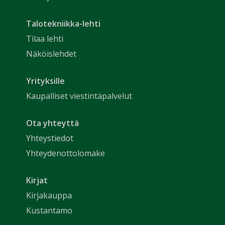
Talotekniikka-lehti
Tilaa lehti
Näköislehdet
Yrityksille
Kaupalliset viestintäpalvelut
Ota yhteyttä
Yhteystiedot
Yhteydenottolomake
Kirjat
Kirjakauppa
Kustantamo