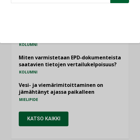
Sähköistäminen säästää euroja
KOLUMNI
Yli miljoona kotia on vailla toimivaa
ilmanvaihtoa
KOLUMNI
Miten varmistetaan EPD-dokumenteista
saatavien tietojen vertailukelpoisuus?
KOLUMNI
Vesi- ja viemärimitoittaminen on
jämähtänyt ajassa paikalleen
MIELIPIDE
KATSO KAIKKI