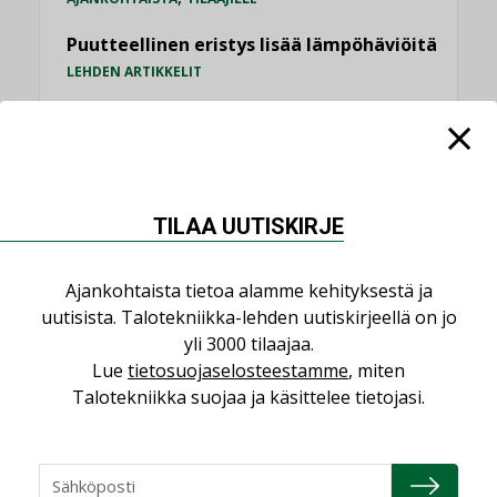
Puutteellinen eristys lisää lämpöhäviöitä
LEHDEN ARTIKKELIT
Kaivamattomat menetelmät
vakiinnuttavat asemansa taloyhtiöissä
,
LEHDEN ARTIKKELIT
TILAAJILLE
TILAA UUTISKIRJE
KATSO KAIKKI
Ajankohtaista tietoa alamme kehityksestä ja
uutisista. Talotekniikka-lehden uutiskirjeellä on jo
yli 3000 tilaajaa.
NÄKÖKULMIA
Lue
tietosuojaselosteestamme
, miten
Talotekniikka suojaa ja käsittelee tietojasi.
Puheista tekoihin – uusin teknologia
käyttöön kiinteistöissä
KOLUMNI