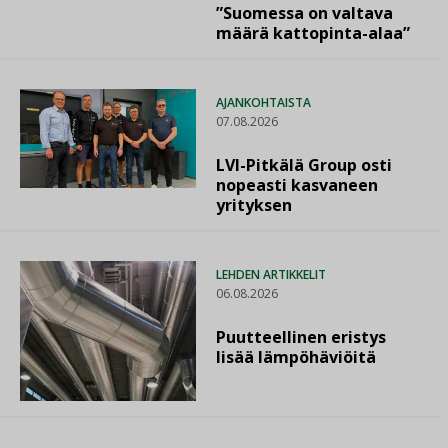
”Suomessa on valtava
määrä kattopinta-alaa”
AJANKOHTAISTA
07.08.2026
LVI-Pitkälä Group osti
nopeasti kasvaneen
yrityksen
LEHDEN ARTIKKELIT
06.08.2026
Puutteellinen eristys
lisää lämpöhäviöitä