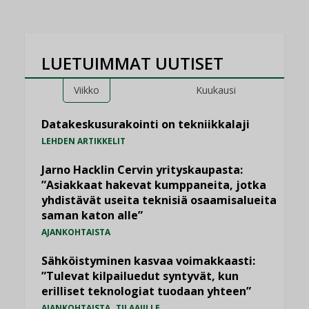
LUETUIMMAT UUTISET
Viikko
Kuukausi
Datakeskusurakointi on tekniikkalaji
LEHDEN ARTIKKELIT
Jarno Hacklin Cervin yrityskaupasta:
”Asiakkaat hakevat kumppaneita, jotka
yhdistävät useita teknisiä osaamisalueita
saman katon alle”
AJANKOHTAISTA
Sähköistyminen kasvaa voimakkaasti:
”Tulevat kilpailuedut syntyvät, kun
erilliset teknologiat tuodaan yhteen”
,
AJANKOHTAISTA
TILAAJILLE