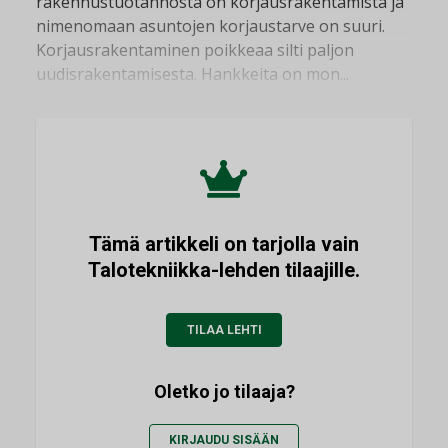
rakennustuotannosta on korjausrakentamista ja
nimenomaan asuntojen korjaustarve on suuri.
Korjausrakentaminen poikkeaa silti paljon
uudisrakentamisesta. Hankkeita on mon...
Tämä artikkeli on tarjolla vain
Talotekniikka-lehden tilaajille.
TILAA LEHTI
Oletko jo tilaaja?
KIRJAUDU SISÄÄN