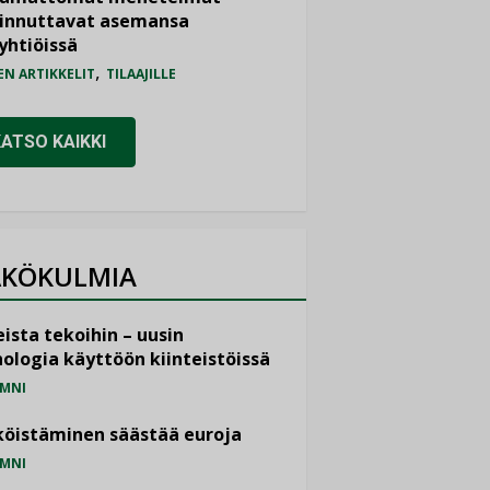
iinnuttavat asemansa
yhtiöissä
,
EN ARTIKKELIT
TILAAJILLE
KATSO KAIKKI
KÖKULMIA
ista tekoihin – uusin
ologia käyttöön kiinteistöissä
MNI
öistäminen säästää euroja
MNI