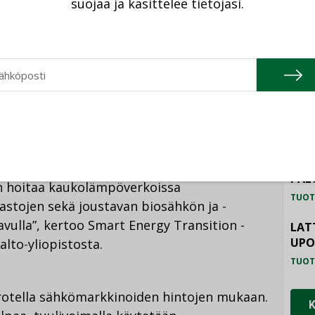
suojaa ja käsittelee tietojasi.
sijoitettuina lämpövarastojen
TU
asosa sähkövarastojen kustannuksista.
lutusjousto sopivat ratkaisuksi sekuntien ja
HAL
mpövarastoilla voidaan kattaa päiviä, viikkoja
TUOT
ILM
SYS
ustoksi esimerkiksi Helsingissä, sillä
TUOT
eensä vain muutaman päivän – ei kauempaa.
PAL
n hoitaa kaukolämpöverkoissa
TUOT
stojen sekä joustavan biosähkön ja -
ulla”, kertoo Smart Energy Transition -
LAT
UP
alto-yliopistosta.
TUOT
orotella sähkömarkkinoiden hintojen mukaan.