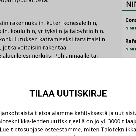
NI
Cons
iin rakennuksiin, kuten konesaleihin,
NIMI
n, kouluihin, yrityksiin ja taloyhtiöihin.
nkulutuksen kattamiseksi tarvittaisiin
Refa
 jotka voitaisiin rakentaa
NIMI
le alueille esimerkiksi Pohjanmaalle tai
Gra
NIMI
Schn
astoinnin hinnasta
TILAA UUTISKIRJE
NIMI
rinnalle tarvitaan lämpövarastoja
jankohtaista tietoa alamme kehityksestä ja uutisist
an vaihteluja. Kylmässä ilmastossa
lotekniikka-lehden uutiskirjeellä on jo yli 3000 tilaaj
ti sähkövarastoja edullisempi vaihtoehto.
Lue
tietosuojaselosteestamme
, miten Talotekniikk