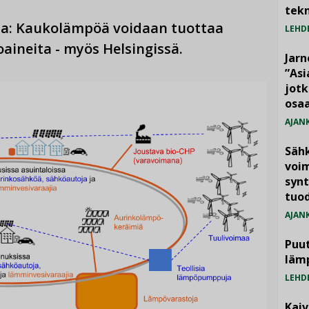
tekn
aa: Kaukolämpöä voidaan tuottaa
LEHD
toaineita - myös Helsingissä.
Jarn
”As
jotk
osaa
AJAN
Säh
voim
synt
tuo
AJAN
Puut
läm
LEHD
Kai