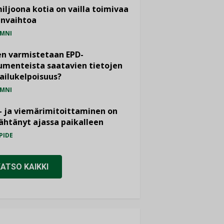
miljoona kotia on vailla toimivaa
anvaihtoa
MNI
n varmistetaan EPD-
menteista saatavien tietojen
ailukelpoisuus?
MNI
- ja viemärimitoittaminen on
htänyt ajassa paikalleen
PIDE
KATSO KAIKKI