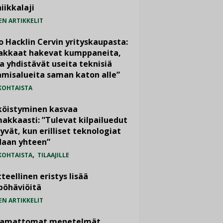
iikkalaji
EN ARTIKKELIT
o Hacklin Cervin yrityskaupasta:
iakkaat hakevat kumppaneita,
a yhdistävät useita teknisiä
misalueita saman katon alle”
KOHTAISTA
köistyminen kasvaa
akkaasti: ”Tulevat kilpailuedut
yvät, kun erilliset teknologiat
daan yhteen”
,
KOHTAISTA
TILAAJILLE
teellinen eristys lisää
pöhäviöitä
EN ARTIKKELIT
vamattomat menetelmät