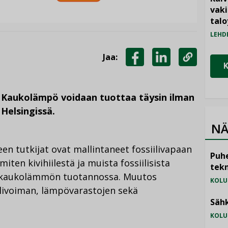
vak
talo
LEHD
Jaa:
JAA
JAA
KOPIOI
FACEBOOKISSA
LINKEDINISSÄ
LINKKI
 Kaukolämpö voidaan tuottaa täysin ilman
 Helsingissä.
NÄ
en tutkijat ovat mallintaneet fossiilivapaan
Puhe
iten kivihiilestä ja muista fossiilisista
tekn
ua kaukolämmön tuotannossa. Muutos
KOLU
ivoiman, lämpövarastojen sekä
Sähk
KOLU