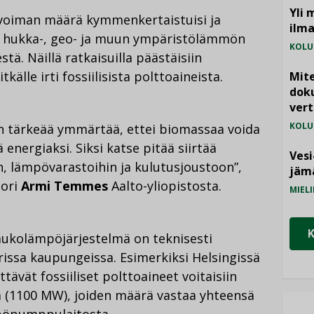
Yli 
ivoiman määrä kymmenkertaistuisi ja
ilm
ukka-, geo- ja muun ympäristölämmön
KOLU
tä. Näillä ratkaisuilla päästäisiin
älle irti fossiilisista polttoaineista.
Mite
doku
vert
KOLU
 on tärkeää ymmärtää, ettei biomassaa voida
energiaksi. Siksi katse pitää siirtää
Vesi
 lämpövarastoihin ja kulutusjoustoon”,
jämä
sori
Armi Temmes
Aalto-yliopistosta.
MIELI
kaukolämpöjärjestelmä on teknisesti
issa kaupungeissa. Esimerkiksi Helsingissä
vät fossiiliset polttoaineet voitaisiin
a (1100 MW), joiden määrä vastaa yhteensä
pöpumppulaitosta.