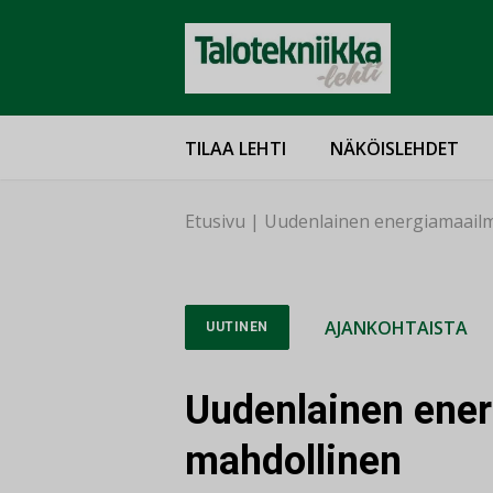
TILAA LEHTI
NÄKÖISLEHDET
Etusivu
|
Uudenlainen energiamaail
AJANKOHTAISTA
UUTINEN
Uudenlainen ene
mahdollinen