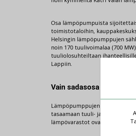
Osa lämpöpumpuista sijoitettais
toimistotaloihin, kauppakeskuksii
Helsingin lämpöpumppujen sähkö
noin 170 tuulivoimalaa (700 MW),
tuuliolosuhteiltaan ihanteellisil
Lappiin.
Vain sadasosa sähkön var
Lämpöpumppujen ja tuulivoiman 
A
tasaamaan tuuli- ja aurinkovoim
Ta
lämpövarastot ovat huomattavas