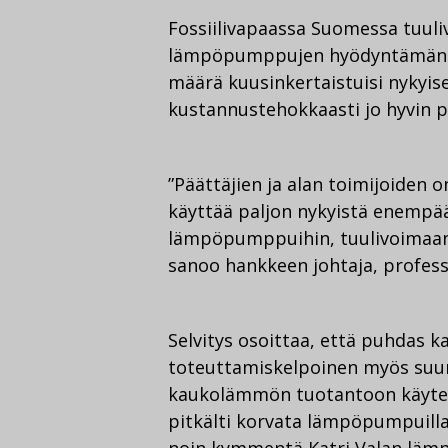
Fossiilivapaassa Suomessa tuul
lämpöpumppujen hyödyntämän h
määrä kuusinkertaistuisi nykyises
kustannustehokkaasti jo hyvin pitk
”Päättäjien ja alan toimijoiden
käyttää paljon nykyistä enempää 
lämpöpumppuihin, tuulivoimaan,
sanoo hankkeen johtaja, profes
Selvitys osoittaa, että puhdas 
toteuttamiskelpoinen myös suur
kaukolämmön tuotantoon käytettä
pitkälti korvata lämpöpumpuill
noin kymmentä Katri Valan läm