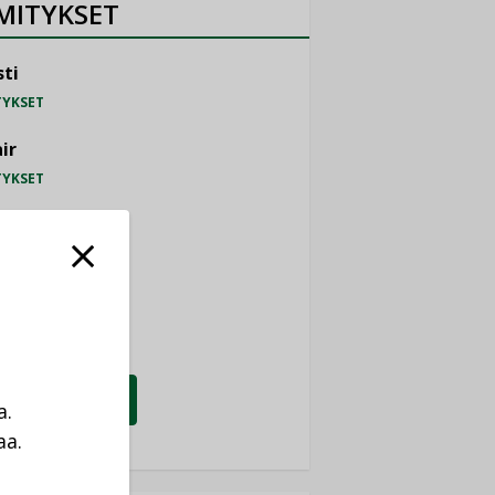
MITYKSET
ti
TYKSET
ir
TYKSET
nlund Oy
TYKSET
eider Electric
TYKSET
KATSO KAIKKI
a.
aa.
a