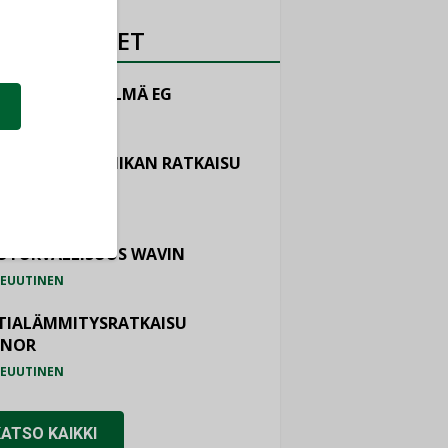
OTEUUTISET
LINTAJÄRJESTELMÄ EG
EUUTINEN
ASTOINTITEKNIIKAN RATKAISU
TEMAIR
EUUTINEN
OTURVALLISUUS WAVIN
EUUTINEN
TIALÄMMITYSRATKAISU
ONOR
EUUTINEN
KATSO KAIKKI