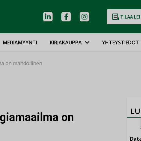
TILAA LE
MEDIAMYYNTI
KIRJAKAUPPA
YHTEYSTIEDOT
ma on mahdollinen
LU
rgiamaailma on
Data