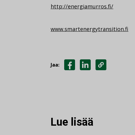
http://energiamurros.fi/
www.smartenergytransition.fi
Jaa:
JAA
JAA
KOPIOI
FACEBOOKISSA
LINKEDINISSÄ
LINKKI
Lue lisää