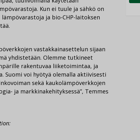
lpaa, tuulivoimalla käytetään
pövarastoja. Kun ei tuule ja sähkö on
 lämpövarastoja ja bio-CHP-laitoksen
tää.
verkkojen vastakkainasettelun sijaan
 nämä yhdistetään. Olemme tutkineet
ärille rakentuvaa liiketoimintaa, ja
 Suomi voi hyötyä olemalla aktiivisesti
urinkovoiman sekä kaukolämpöverkkojen
logia- ja markkinakehityksessä”, Temmes
tion
: