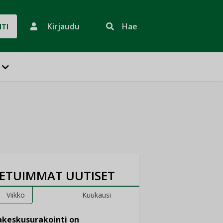
Kirjaudu
Hae
HTI
ETUIMMAT UUTISET
Viikko
Kuukausi
keskusurakointi on