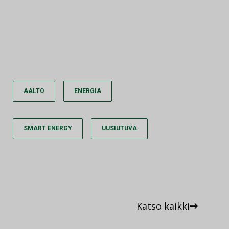
AALTO
ENERGIA
SMART ENERGY
UUSIUTUVA
Katso kaikki