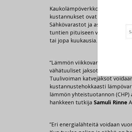
Kaukolämpöverkkojen yhteyteen 
kustannukset ovat jopa alle sad
Sähkövarastot ja asuintalojen ku
tuntien pituiseen vaihteluun, lä
tai jopa kuukausia.
“Lämmön viikkovarasto riittää jo
vähätuuliset jaksot kestävät yl
Tuulivoiman katvejaksot voidaa
kustannustehokkaasti lämpövara
lämmön yhteistuotannon (CHP) av
hankkeen tutkija
Samuli Rinne
A
”Eri energialähteitä voidaan vu