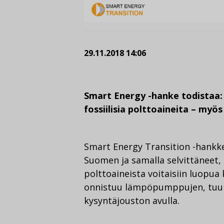
29.11.2018 14:06
Smart Energy -hanke todistaa:
fossiilisia polttoaineita – myös
Smart Energy Transition -hankke
Suomen ja samalla selvittäneet, m
polttoaineista voitaisiin luop
onnistuu lämpöpumppujen, tuul
kysyntäjouston avulla.