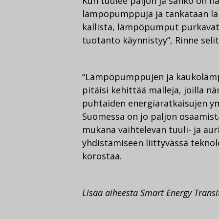
Kun tuulee paljon ja sähkö on ha
lämpöpumppuja ja tankataan läm
kallista, lämpöpumput purkavat
tuotanto käynnistyy”, Rinne selit
“Lämpöpumppujen ja kaukolämpö
pitäisi kehittää malleja, joilla
puhtaiden energiaratkaisujen ymp
Suomessa on jo paljon osaamista.
mukana vaihtelevan tuuli- ja a
yhdistämiseen liittyvässä tekno
korostaa.
Lisää aiheesta Smart Energy Transi