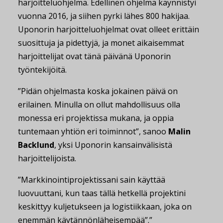
harjoitteluohjelma. Edellinen ohjelma käynnistyi
vuonna 2016, ja siihen pyrki lähes 800 hakijaa.
Uponorin harjoitteluohjelmat ovat olleet erittäin
suosittuja ja pidettyjä, ja monet aikaisemmat
harjoittelijat ovat tänä päivänä Uponorin
työntekijöitä.
”Pidän ohjelmasta koska jokainen päivä on
erilainen. Minulla on ollut mahdollisuus olla
monessa eri projektissa mukana, ja oppia
tuntemaan yhtiön eri toiminnot”, sanoo
Malin
Backlund
, yksi Uponorin kansainvälisistä
harjoittelijoista.
”Markkinointiprojektissani sain käyttää
luovuuttani, kun taas tällä hetkellä projektini
keskittyy kuljetukseen ja logistiikkaan, joka on
enemmän käytännönläheisempää”.”