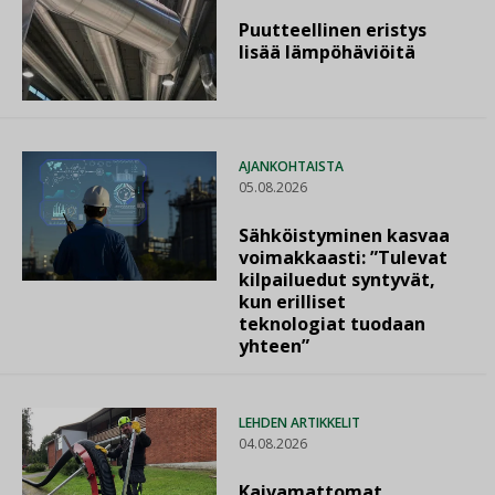
Puutteellinen eristys
lisää lämpöhäviöitä
AJANKOHTAISTA
05.08.2026
Sähköistyminen kasvaa
voimakkaasti: ”Tulevat
kilpailuedut syntyvät,
kun erilliset
teknologiat tuodaan
yhteen”
LEHDEN ARTIKKELIT
04.08.2026
Kaivamattomat