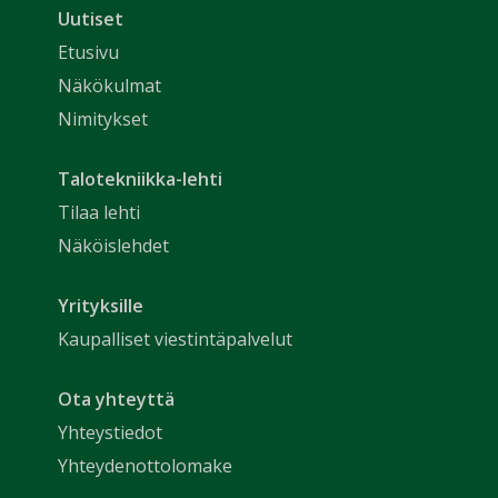
Uutiset
Etusivu
Näkökulmat
Nimitykset
Talotekniikka-lehti
Tilaa lehti
Näköislehdet
Yrityksille
Kaupalliset viestintäpalvelut
Ota yhteyttä
Yhteystiedot
Yhteydenottolomake