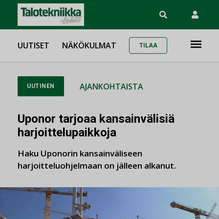
UUTISET
NÄKÖKULMAT
TILAA
AJANKOHTAISTA
UUTINEN
Uponor tarjoaa kansainvälisiä
harjoittelupaikkoja
Haku Uponorin kansainväliseen
harjoitteluohjelmaan on jälleen alkanut.