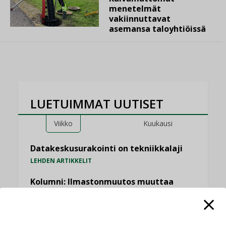
menetelmät
vakiinnuttavat
asemansa taloyhtiöissä
LUETUIMMAT UUTISET
Viikko
Kuukausi
Datakeskusurakointi on tekniikkalaji
LEHDEN ARTIKKELIT
Kolumni: Ilmastonmuutos muuttaa
rakennusten korjaustarpeita
,
,
KOLUMNI
LEHDEN ARTIKKELIT
TILAAJILLE
Jarno Hacklin Cervin yrityskaupasta: