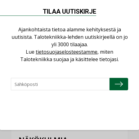
”Asiakkaat hakevat kumppaneita, jotka
TILAA UUTISKIRJE
yhdistävät useita teknisiä osaamisalueita
saman katon alle”
AJANKOHTAISTA
Ajankohtaista tietoa alamme kehityksestä ja
uutisista. Talotekniikka-lehden uutiskirjeellä on jo
Bravida sai LVI-urakoita koulujen
yli 3000 tilaajaa.
perusparannushankkeissa
Lue
tietosuojaselosteestamme
, miten
,
AJANKOHTAISTA
TILAAJILLE
Talotekniikka suojaa ja käsittelee tietojasi.
Kaivamattomat menetelmät
vakiinnuttavat asemansa taloyhtiöissä
,
LEHDEN ARTIKKELIT
TILAAJILLE
KATSO KAIKKI