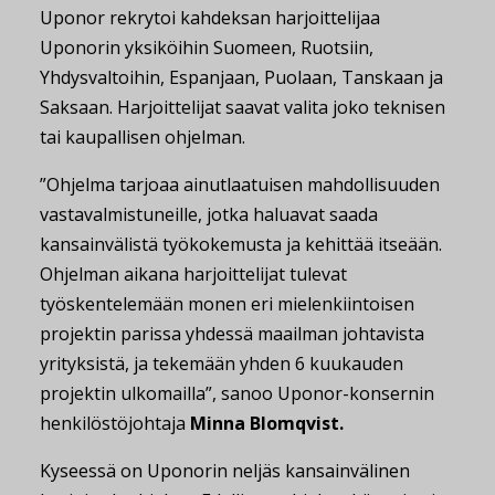
Uponor rekrytoi kahdeksan harjoittelijaa
Uponorin yksiköihin Suomeen, Ruotsiin,
Yhdysvaltoihin, Espanjaan, Puolaan, Tanskaan ja
Saksaan. Harjoittelijat saavat valita joko teknisen
tai kaupallisen ohjelman.
”Ohjelma tarjoaa ainutlaatuisen mahdollisuuden
vastavalmistuneille, jotka haluavat saada
kansainvälistä työkokemusta ja kehittää itseään.
Ohjelman aikana harjoittelijat tulevat
työskentelemään monen eri mielenkiintoisen
projektin parissa yhdessä maailman johtavista
yrityksistä, ja tekemään yhden 6 kuukauden
projektin ulkomailla”, sanoo Uponor-konsernin
henkilöstöjohtaja
Minna Blomqvist.
Kyseessä on Uponorin neljäs kansainvälinen