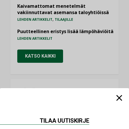
Kaivamattomat menetelmät
vakiinnuttavat asemansa taloyhtiöissä
,
LEHDEN ARTIKKELIT
TILAAJILLE
Puutteellinen eristys lisää lämpöhäviöitä
LEHDEN ARTIKKELIT
KATSO KAIKKI
NÄKÖKULMIA
Puheista tekoihin – uusin teknologia
käyttöön kiinteistöissä
TILAA UUTISKIRJE
KOLUMNI