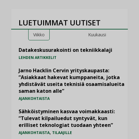
LUETUIMMAT UUTISET
Viikko
Kuukausi
Datakeskusurakointi on tekniikkalaji
LEHDEN ARTIKKELIT
Jarno Hacklin Cervin yrityskaupasta:
”Asiakkaat hakevat kumppaneita, jotka
yhdistävät useita teknisiä osaamisalueita
saman katon alle”
AJANKOHTAISTA
Sähköistyminen kasvaa voimakkaasti:
”Tulevat kilpailuedut syntyvät, kun
erilliset teknologiat tuodaan yhteen”
,
AJANKOHTAISTA
TILAAJILLE