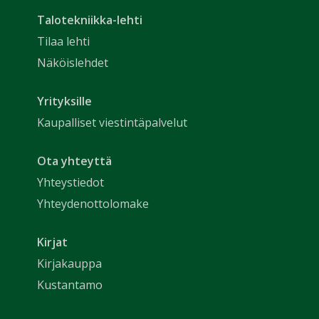
Talotekniikka-lehti
Tilaa lehti
Näköislehdet
Yrityksille
Kaupalliset viestintäpalvelut
Ota yhteyttä
Yhteystiedot
Yhteydenottolomake
Kirjat
Kirjakauppa
Kustantamo