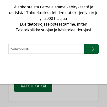
Sähköistäminen säästää euroja
Ajankohtaista tietoa alamme kehityksestä ja
KOLUMNI
uutisista. Talotekniikka-lehden uutiskirjeellä on jo
yli 3000 tilaajaa.
Yli miljoona kotia on vailla toimivaa
ilmanvaihtoa
Lue
tietosuojaselosteestamme
, miten
Talotekniikka suojaa ja käsittelee tietojasi.
KOLUMNI
Miten varmistetaan EPD-dokumenteista
saatavien tietojen vertailukelpoisuus?
KOLUMNI
Vesi- ja viemärimitoittaminen on
jämähtänyt ajassa paikalleen
MIELIPIDE
KATSO KAIKKI