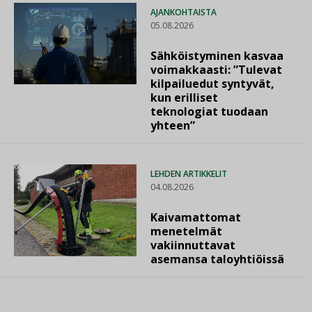
AJANKOHTAISTA
05.08.2026
Sähköistyminen kasvaa
voimakkaasti: ”Tulevat
kilpailuedut syntyvät,
kun erilliset
teknologiat tuodaan
yhteen”
LEHDEN ARTIKKELIT
04.08.2026
Kaivamattomat
menetelmät
vakiinnuttavat
asemansa taloyhtiöissä