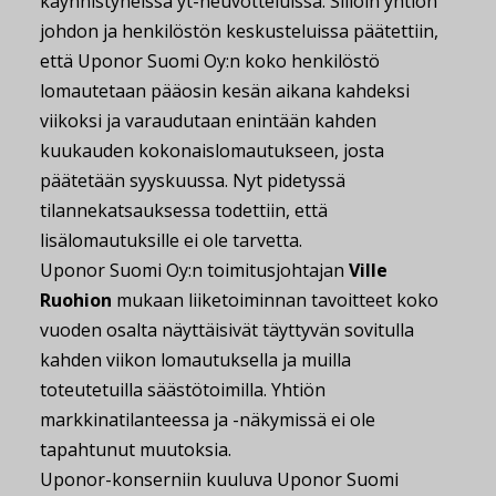
käynnistyneissä yt-neuvotteluissa. Silloin yhtiön
johdon ja henkilöstön keskusteluissa päätettiin,
että Uponor Suomi Oy:n koko henkilöstö
lomautetaan pääosin kesän aikana kahdeksi
viikoksi ja varaudutaan enintään kahden
kuukauden kokonaislomautukseen, josta
päätetään syyskuussa. Nyt pidetyssä
tilannekatsauksessa todettiin, että
lisälomautuksille ei ole tarvetta.
Uponor Suomi Oy:n toimitusjohtajan
Ville
Ruohion
mukaan liiketoiminnan tavoitteet koko
vuoden osalta näyttäisivät täyttyvän sovitulla
kahden viikon lomautuksella ja muilla
toteutetuilla säästötoimilla. Yhtiön
markkinatilanteessa ja -näkymissä ei ole
tapahtunut muutoksia.
Uponor-konserniin kuuluva Uponor Suomi