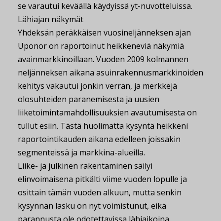
se varautui keväällä käydyissä yt-nuvotteluissa.
Lähiajan näkymät
Yhdeksän peräkkäisen vuosineljänneksen ajan
Uponor on raportoinut heikkeneviä näkymiä
avainmarkkinoillaan. Vuoden 2009 kolmannen
neljänneksen aikana asuinrakennusmarkkinoiden
kehitys vakautui jonkin verran, ja merkkejä
olosuhteiden paranemisesta ja uusien
liiketoimintamahdollisuuksien avautumisesta on
tullut esiin. Tästä huolimatta kysyntä heikkeni
raportointikauden aikana edelleen joissakin
segmenteissä ja markkina-alueilla.
Liike- ja julkinen rakentaminen säilyi
elinvoimaisena pitkälti viime vuoden lopulle ja
osittain tämän vuoden alkuun, mutta senkin
kysynnän lasku on nyt voimistunut, eikä
parannusta ole odotettavissa lähiaikoina.