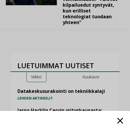
kilpailuedut syntyvät,
kun erilliset
teknologiat tuodaan
yhteen”
LUETUIMMAT UUTISET
Viikko
Kuukausi
Datakeskusurakointi on tekniikkalaji
LEHDEN ARTIKKELIT
Jarno Hacklin Cervin yrityskaupasta:
”Asiakkaat hakevat kumppaneita, jotka
yhdistävät useita teknisiä osaamisalueita
saman katon alle”