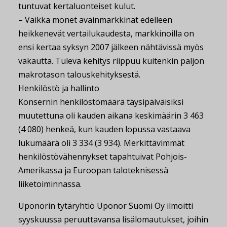
tuntuvat kertaluonteiset kulut.
– Vaikka monet avainmarkkinat edelleen
heikkenevät vertailukaudesta, markkinoilla on
ensi kertaa syksyn 2007 jälkeen nähtävissä myös
vakautta. Tuleva kehitys riippuu kuitenkin paljon
makrotason talouskehityksestä.
Henkilöstö ja hallinto
Konsernin henkilöstömäärä täysipäiväisiksi
muutettuna oli kauden aikana keskimäärin 3 463
(4 080) henkeä, kun kauden lopussa vastaava
lukumäärä oli 3 334 (3 934). Merkittävimmät
henkilöstövähennykset tapahtuivat Pohjois-
Amerikassa ja Euroopan taloteknisessä
liiketoiminnassa.
Uponorin tytäryhtiö Uponor Suomi Oy ilmoitti
syyskuussa peruuttavansa lisälomautukset, joihin