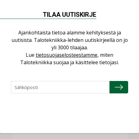
AJANKOHTAISTA
TILAA UUTISKIRJE
Sähköistyminen kasvaa voimakkaasti:
”Tulevat kilpailuedut syntyvät, kun
Ajankohtaista tietoa alamme kehityksestä ja
erilliset teknologiat tuodaan yhteen”
uutisista. Talotekniikka-lehden uutiskirjeellä on jo
,
AJANKOHTAISTA
TILAAJILLE
yli 3000 tilaajaa.
Puutteellinen eristys lisää lämpöhäviöitä
Lue
tietosuojaselosteestamme
, miten
LEHDEN ARTIKKELIT
Talotekniikka suojaa ja käsittelee tietojasi.
Kaivamattomat menetelmät
vakiinnuttavat asemansa taloyhtiöissä
,
LEHDEN ARTIKKELIT
TILAAJILLE
KATSO KAIKKI