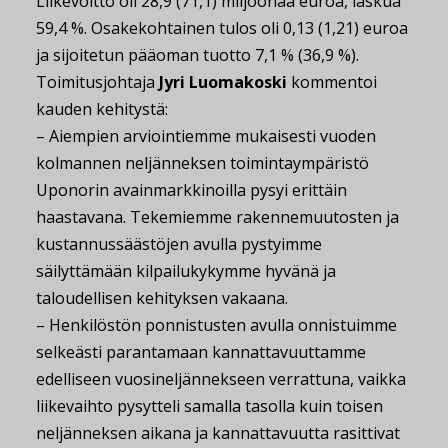
Liikevoitto oli 28,9 (71,1) miljoonaa euroa, laskua
59,4 %. Osakekohtainen tulos oli 0,13 (1,21) euroa
ja sijoitetun pääoman tuotto 7,1 % (36,9 %).
Toimitusjohtaja
Jyri Luomakoski
kommentoi
kauden kehitystä:
– Aiempien arviointiemme mukaisesti vuoden
kolmannen neljänneksen toimintaympäristö
Uponorin avainmarkkinoilla pysyi erittäin
haastavana. Tekemiemme rakennemuutosten ja
kustannussäästöjen avulla pystyimme
säilyttämään kilpailukykymme hyvänä ja
taloudellisen kehityksen vakaana.
– Henkilöstön ponnistusten avulla onnistuimme
selkeästi parantamaan kannattavuuttamme
edelliseen vuosineljännekseen verrattuna, vaikka
liikevaihto pysytteli samalla tasolla kuin toisen
neljänneksen aikana ja kannattavuutta rasittivat