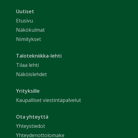
Uutiset
Etusivu
Näkökulmat
Nimitykset
Talotekniikka-lehti
Tilaa lehti
Näköislehdet
Yrityksille
Kaupalliset viestintäpalvelut
Ota yhteyttä
Yhteystiedot
Yhteydenottolomake