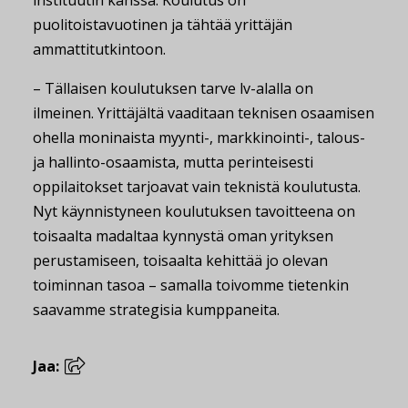
instituutin kanssa. Koulutus on
puolitoistavuotinen ja tähtää yrittäjän
ammattitutkintoon.
– Tällaisen koulutuksen tarve lv-alalla on
ilmeinen. Yrittäjältä vaaditaan teknisen osaamisen
ohella moninaista myynti-, markkinointi-, talous-
ja hallinto-osaamista, mutta perinteisesti
oppilaitokset tarjoavat vain teknistä koulutusta.
Nyt käynnistyneen koulutuksen tavoitteena on
toisaalta madaltaa kynnystä oman yrityksen
perustamiseen, toisaalta kehittää jo olevan
toiminnan tasoa – samalla toivomme tietenkin
saavamme strategisia kumppaneita.
Jaa: