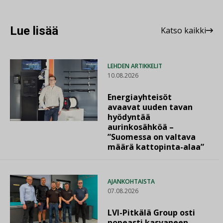
Lue lisää
Katso kaikki
LEHDEN ARTIKKELIT
10.08.2026
Energiayhteisöt
avaavat uuden tavan
hyödyntää
aurinkosähköä –
”Suomessa on valtava
määrä kattopinta-alaa”
AJANKOHTAISTA
07.08.2026
LVI-Pitkälä Group osti
nopeasti kasvaneen