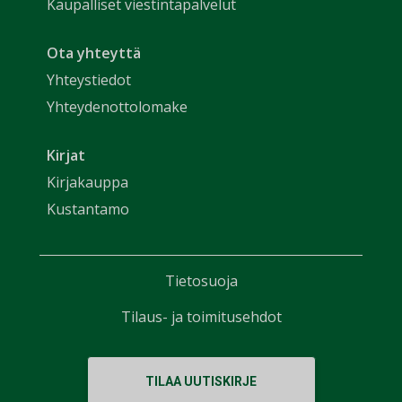
Kaupalliset viestintäpalvelut
Ota yhteyttä
Yhteystiedot
Yhteydenottolomake
Kirjat
Kirjakauppa
Kustantamo
Tietosuoja
Tilaus- ja toimitusehdot
TILAA UUTISKIRJE