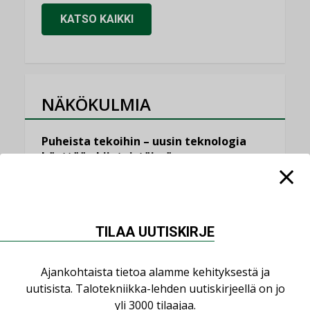
KATSO KAIKKI
NÄKÖKULMIA
Puheista tekoihin – uusin teknologia
käyttöön kiinteistöissä
KOLUMNI
Sähköistäminen säästää euroja
KOLUMNI
TILAA UUTISKIRJE
Yli miljoona kotia on vailla toimivaa
ilmanvaihtoa
Ajankohtaista tietoa alamme kehityksestä ja
KOLUMNI
uutisista. Talotekniikka-lehden uutiskirjeellä on jo
yli 3000 tilaajaa.
Miten varmistetaan EPD-dokumenteista