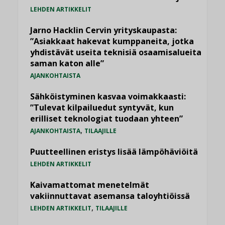
LEHDEN ARTIKKELIT
Jarno Hacklin Cervin yrityskaupasta:
”Asiakkaat hakevat kumppaneita, jotka
yhdistävät useita teknisiä osaamisalueita
saman katon alle”
AJANKOHTAISTA
Sähköistyminen kasvaa voimakkaasti:
”Tulevat kilpailuedut syntyvät, kun
erilliset teknologiat tuodaan yhteen”
,
AJANKOHTAISTA
TILAAJILLE
Puutteellinen eristys lisää lämpöhäviöitä
LEHDEN ARTIKKELIT
Kaivamattomat menetelmät
vakiinnuttavat asemansa taloyhtiöissä
,
LEHDEN ARTIKKELIT
TILAAJILLE