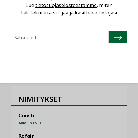
Lue
tietosuojaselosteestamme
, miten
saatavien tietojen vertailukelpoisuus?
Talotekniikka suojaa ja käsittelee tietojasi.
KOLUMNI
Vesi- ja viemärimitoittaminen on
jämähtänyt ajassa paikalleen
MIELIPIDE
KATSO KAIKKI
NIMITYKSET
Consti
NIMITYKSET
Refair