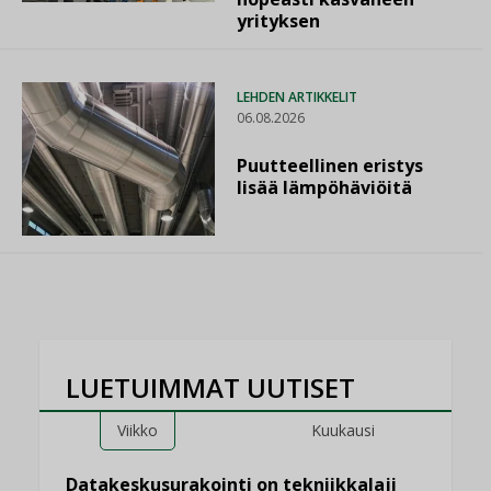
yrityksen
LEHDEN ARTIKKELIT
06.08.2026
Puutteellinen eristys
lisää lämpöhäviöitä
LUETUIMMAT UUTISET
Viikko
Kuukausi
Datakeskusurakointi on tekniikkalaji