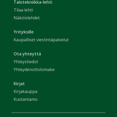
Talotekniikka-lehti
Tilaa lehti
Näköislehdet
Yrityksille
Kaupalliset viestintäpalvelut
Ota yhteyttä
Yhteystiedot
Yhteydenottolomake
Kirjat
Kirjakauppa
Kustantamo