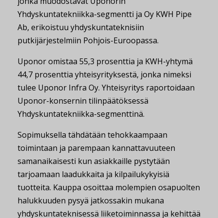
jonka muodostavat Uponorin
Yhdyskuntatekniikka-segmentti ja Oy KWH Pipe
Ab, erikoistuu yhdyskuntateknisiin
putkijärjestelmiin Pohjois-Euroopassa.
Uponor omistaa 55,3 prosenttia ja KWH-yhtymä
44,7 prosenttia yhteisyrityksestä, jonka nimeksi
tulee Uponor Infra Oy. Yhteisyritys raportoidaan
Uponor-konsernin tilinpäätöksessä
Yhdyskuntatekniikka-segmenttinä.
Sopimuksella tähdätään tehokkaampaan
toimintaan ja parempaan kannattavuuteen
samanaikaisesti kun asiakkaille pystytään
tarjoamaan laadukkaita ja kilpailukykyisiä
tuotteita. Kauppa osoittaa molempien osapuolten
halukkuuden pysyä jatkossakin mukana
yhdyskuntateknisessä liiketoiminnassa ja kehittää