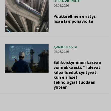
LEHDEN ARTIKKELIT
06.08.2026
Puutteellinen eristys
lisää lämpöhäviöitä
AJANKOHTAISTA
05.08.2026
Sähköistyminen kasvaa
voimakkaasti: ”Tulevat
kilpailuedut syntyvät,
kun erilliset
teknologiat tuodaan
yhteen”