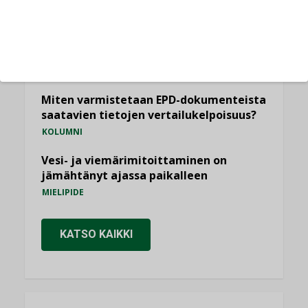
KOLUMNI
Yli miljoona kotia on vailla toimivaa
ilmanvaihtoa
KOLUMNI
Miten varmistetaan EPD-dokumenteista
saatavien tietojen vertailukelpoisuus?
KOLUMNI
Vesi- ja viemärimitoittaminen on
jämähtänyt ajassa paikalleen
MIELIPIDE
KATSO KAIKKI