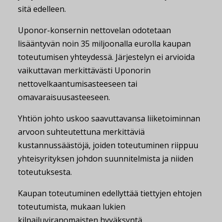
sitä edelleen.
Uponor-konsernin nettovelan odotetaan
lisääntyvän noin 35 miljoonalla eurolla kaupan
toteutumisen yhteydessä. Järjestelyn ei arvioida
vaikuttavan merkittävästi Uponorin
nettovelkaantumisasteeseen tai
omavaraisuusasteeseen.
Yhtiön johto uskoo saavuttavansa liiketoiminnan
arvoon suhteutettuna merkittäviä
kustannussäästöjä, joiden toteutuminen riippuu
yhteisyrityksen johdon suunnitelmista ja niiden
toteutuksesta.
Kaupan toteutuminen edellyttää tiettyjen ehtojen
toteutumista, mukaan lukien
kilpailuviranomaisten hyväksyntä.