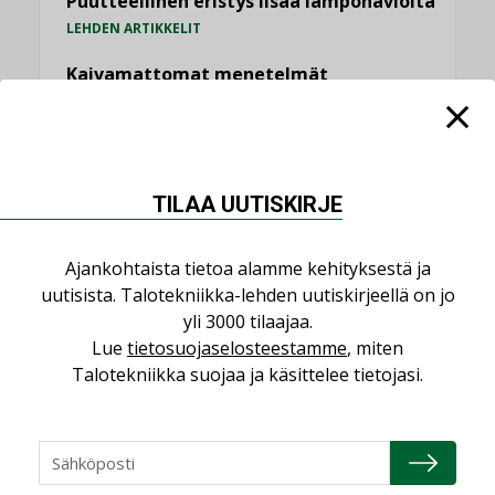
Puutteellinen eristys lisää lämpöhäviöitä
LEHDEN ARTIKKELIT
Kaivamattomat menetelmät
vakiinnuttavat asemansa taloyhtiöissä
,
LEHDEN ARTIKKELIT
TILAAJILLE
KATSO KAIKKI
TILAA UUTISKIRJE
Ajankohtaista tietoa alamme kehityksestä ja
uutisista. Talotekniikka-lehden uutiskirjeellä on jo
yli 3000 tilaajaa.
NÄKÖKULMIA
Lue
tietosuojaselosteestamme
, miten
Talotekniikka suojaa ja käsittelee tietojasi.
Puheista tekoihin – uusin teknologia
käyttöön kiinteistöissä
KOLUMNI
Sähköistäminen säästää euroja