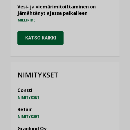
Vesi- ja viemärimitoittaminen on
jämähtänyt ajassa paikalleen
MIELIPIDE
KATSO KAIKKI
NIMITYKSET
Consti
NIMITYKSET
Refair
NIMITYKSET
Granlund Oy