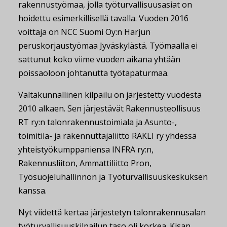
rakennustyömaa, jolla työturvallisuusasiat on
hoidettu esimerkillisellä tavalla. Vuoden 2016
voittaja on NCC Suomi Oy:n Harjun
peruskorjaustyömaa Jyväskylästä. Työmaalla ei
sattunut koko viime vuoden aikana yhtään
poissaoloon johtanutta työtapaturmaa.
Valtakunnallinen kilpailu on järjestetty vuodesta
2010 alkaen. Sen järjestävät Rakennusteollisuus
RT ry:n talonrakennustoimiala ja Asunto-,
toimitila- ja rakennuttajaliitto RAKLI ry yhdessä
yhteistyökumppaniensa INFRA ry:n,
Rakennusliiton, Ammattiliitto Pron,
Työsuojeluhallinnon ja Työturvallisuuskeskuksen
kanssa.
Nyt viidettä kertaa järjestetyn talonrakennusalan
työturvallisuuskilpailun taso oli korkea. Kisan