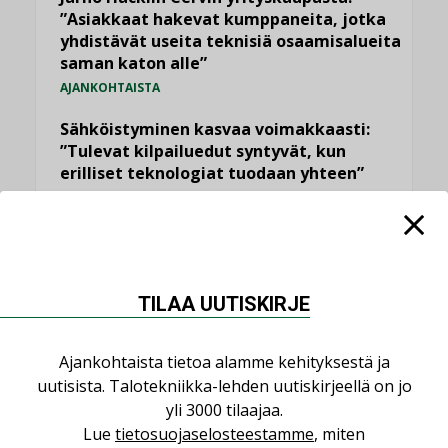
”Asiakkaat hakevat kumppaneita, jotka
yhdistävät useita teknisiä osaamisalueita
saman katon alle”
AJANKOHTAISTA
Sähköistyminen kasvaa voimakkaasti:
”Tulevat kilpailuedut syntyvät, kun
erilliset teknologiat tuodaan yhteen”
,
AJANKOHTAISTA
TILAAJILLE
Kaivamattomat menetelmät
vakiinnuttavat asemansa taloyhtiöissä
,
LEHDEN ARTIKKELIT
TILAAJILLE
TILAA UUTISKIRJE
Puutteellinen eristys lisää lämpöhäviöitä
LEHDEN ARTIKKELIT
Ajankohtaista tietoa alamme kehityksestä ja
uutisista. Talotekniikka-lehden uutiskirjeellä on jo
yli 3000 tilaajaa.
KATSO KAIKKI
Lue
tietosuojaselosteestamme
, miten