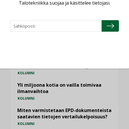
Talotekniikka suojaa ja käsittelee tietojasi.
NÄKÖKULMIA
Puheista tekoihin – uusin teknologia
käyttöön kiinteistöissä
KOLUMNI
Sähköistäminen säästää euroja
KOLUMNI
Yli miljoona kotia on vailla toimivaa
ilmanvaihtoa
KOLUMNI
Miten varmistetaan EPD-dokumenteista
saatavien tietojen vertailukelpoisuus?
KOLUMNI