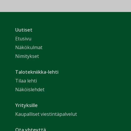
Uutiset
Etusivu
Näkökulmat
Nimitykset
Talotekniikka-lehti
Tilaa lehti
Näköislehdet
Yrityksille
Kaupalliset viestintäpalvelut
Ota yhteyttä