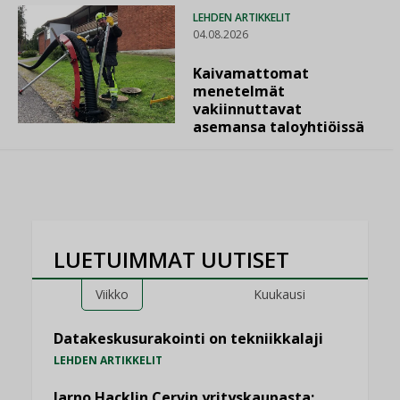
LEHDEN ARTIKKELIT
04.08.2026
Kaivamattomat
menetelmät
vakiinnuttavat
asemansa taloyhtiöissä
LUETUIMMAT UUTISET
Viikko
Kuukausi
Datakeskusurakointi on tekniikkalaji
LEHDEN ARTIKKELIT
Jarno Hacklin Cervin yrityskaupasta: