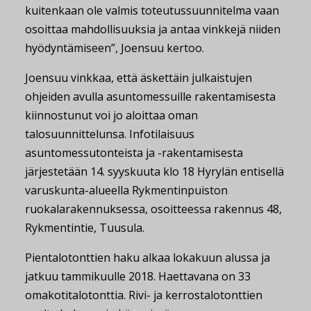
kuitenkaan ole valmis toteutussuunnitelma vaan
osoittaa mahdollisuuksia ja antaa vinkkejä niiden
hyödyntämiseen”, Joensuu kertoo.
Joensuu vinkkaa, että äskettäin julkaistujen
ohjeiden avulla asuntomessuille rakentamisesta
kiinnostunut voi jo aloittaa oman
talosuunnittelunsa. Infotilaisuus
asuntomessutonteista ja -rakentamisesta
järjestetään 14. syyskuuta klo 18 Hyrylän entisellä
varuskunta-alueella Rykmentinpuiston
ruokalarakennuksessa, osoitteessa rakennus 48,
Rykmentintie, Tuusula.
Pientalotonttien haku alkaa lokakuun alussa ja
jatkuu tammikuulle 2018. Haettavana on 33
omakotitalotonttia. Rivi- ja kerrostalotonttien