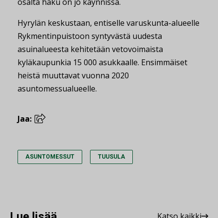
osalta haku on jo käynnissä.
Hyrylän keskustaan, entiselle varuskunta-alueelle
Rykmentinpuistoon syntyvästä uudesta
asuinalueesta kehitetään vetovoimaista
kyläkaupunkia 15 000 asukkaalle. Ensimmäiset
heistä muuttavat vuonna 2020
asuntomessualueelle.
Jaa:
ASUNTOMESSUT
TUUSULA
Lue lisää
Katso kaikki