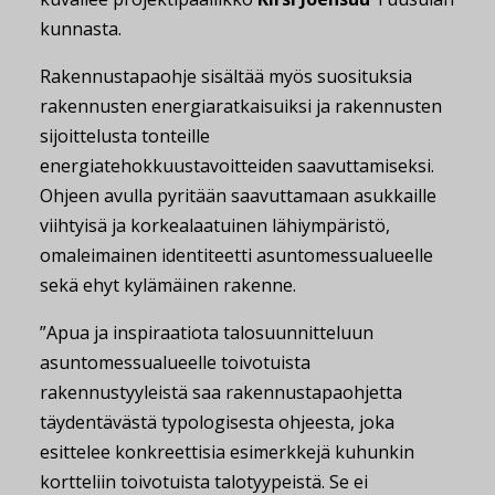
kunnasta.
Rakennustapaohje sisältää myös suosituksia
rakennusten energiaratkaisuiksi ja rakennusten
sijoittelusta tonteille
energiatehokkuustavoitteiden saavuttamiseksi.
Ohjeen avulla pyritään saavuttamaan asukkaille
viihtyisä ja korkealaatuinen lähiympäristö,
omaleimainen identiteetti asuntomessualueelle
sekä ehyt kylämäinen rakenne.
”Apua ja inspiraatiota talosuunnitteluun
asuntomessualueelle toivotuista
rakennustyyleistä saa rakennustapaohjetta
täydentävästä typologisesta ohjeesta, joka
esittelee konkreettisia esimerkkejä kuhunkin
kortteliin toivotuista talotyypeistä. Se ei