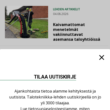
LEHDEN ARTIKKELIT
04.08.2026
Kaivamattomat
menetelmät
vakiinnuttavat
asemansa taloyhtiöissä
LUETUIMMAT UUTISET
TILAA UUTISKIRJE
Viikko
Kuukausi
Ajankohtaista tietoa alamme kehityksestä ja
uutisista. Talotekniikka-lehden uutiskirjeellä on jo
Datakeskusurakointi on tekniikkalaji
yli 3000 tilaajaa.
LEHDEN ARTIKKELIT
Lue
tietosuojaselosteestamme
, miten