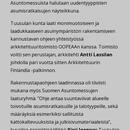
Asuntomessuista halutaan uudentyyppisten
asumisratkaisujen näyteikkuna.
Tuusulan kunta laati monimuotoiseen ja
laadukkaaseen asuinympäristön rakentamiseen
kannustavan ohjeen yhteistyössä
arkkitehtuuritoimisto OOPEAAn kanssa. Toimisto
voitti sen perustajan, arkkitehti
Antti Lassilan
johdolla pari vuotta sitten Arkkitehtuurin
Finlandia -palkinnon.
Rakennustapaohjeen laadinnassa oli tiiviisti
mukana myös Suomen Asuntomessujen
laaturyhmä. ”Ohje antaa suuntaviivat alueelle
toivotuille asumisratkaisuille ja talotyypeille, sekä
määräyksiä esimerkiksi sallituista
kattokaltevuuksista ja julkisivumateriaaleista”,
kuvailee projektipäällikkö
Kirsi Joensuu
Tuusulan