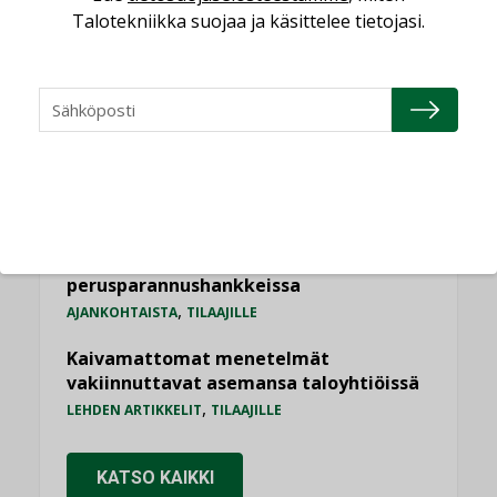
Kolumni: Ilmastonmuutos muuttaa
Talotekniikka suojaa ja käsittelee tietojasi.
rakennusten korjaustarpeita
,
,
KOLUMNI
LEHDEN ARTIKKELIT
TILAAJILLE
Jarno Hacklin Cervin yrityskaupasta:
”Asiakkaat hakevat kumppaneita, jotka
yhdistävät useita teknisiä osaamisalueita
saman katon alle”
AJANKOHTAISTA
Bravida sai LVI-urakoita koulujen
perusparannushankkeissa
,
AJANKOHTAISTA
TILAAJILLE
Kaivamattomat menetelmät
vakiinnuttavat asemansa taloyhtiöissä
,
LEHDEN ARTIKKELIT
TILAAJILLE
KATSO KAIKKI