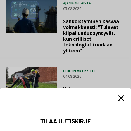
AJANKOHTAISTA
05.08.2026
Sähköistyminen kasvaa
voimakkaasti: ”Tulevat
kilpailuedut syntyvät,
kun erilliset
teknologiat tuodaan
yhteen”
LEHDEN ARTIKKELIT
04.08.2026
Kaivamattomat
menetelmät
vakiinnuttavat
asemansa taloyhtiöissä
TILAA UUTISKIRJE