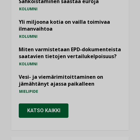
Sähköistäminen säästää euroja
KOLUMNI
Yli miljoona kotia on vailla toimivaa
ilmanvaihtoa
KOLUMNI
Miten varmistetaan EPD-dokumenteista
saatavien tietojen vertailukelpoisuus?
KOLUMNI
Vesi- ja viemärimitoittaminen on
jämähtänyt ajassa paikalleen
MIELIPIDE
KATSO KAIKKI