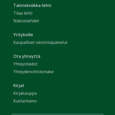
Talotekniikka-lehti
Tilaa lehti
Näköislehdet
Yrityksille
Kaupalliset viestintäpalvelut
Ota yhteyttä
Yhteystiedot
Yhteydenottolomake
Kirjat
Kirjakauppa
Kustantamo