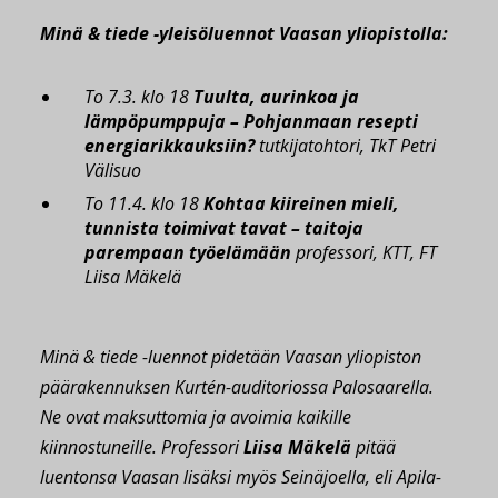
Minä & tiede -yleisöluennot Vaasan yliopistolla:
To 7.3. klo 18
Tuulta, aurinkoa ja
lämpöpumppuja – Pohjanmaan resepti
energiarikkauksiin?
tutkijatohtori, TkT Petri
Välisuo
To 11.4. klo 18
Kohtaa kiireinen mieli,
tunnista toimivat tavat – taitoja
parempaan työelämään
professori, KTT, FT
Liisa Mäkelä
Minä & tiede -luennot pidetään Vaasan yliopiston
päärakennuksen Kurtén-auditoriossa Palosaarella.
Ne ovat maksuttomia ja avoimia kaikille
kiinnostuneille. Professori
Liisa Mäkelä
pitää
luentonsa Vaasan lisäksi myös Seinäjoella, eli Apila-