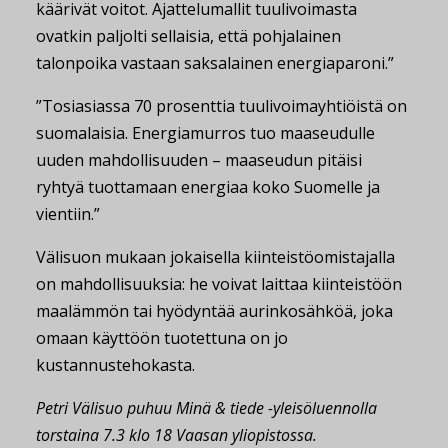
käärivät voitot. Ajattelumallit tuulivoimasta
ovatkin paljolti sellaisia, että pohjalainen
talonpoika vastaan saksalainen energiaparoni.”
”Tosiasiassa 70 prosenttia tuulivoimayhtiöistä on
suomalaisia. Energiamurros tuo maaseudulle
uuden mahdollisuuden – maaseudun pitäisi
ryhtyä tuottamaan energiaa koko Suomelle ja
vientiin.”
Välisuon mukaan jokaisella kiinteistöomistajalla
on mahdollisuuksia: he voivat laittaa kiinteistöön
maalämmön tai hyödyntää aurinkosähköä, joka
omaan käyttöön tuotettuna on jo
kustannustehokasta.
Petri Välisuo
puhuu Minä & tiede -yleisöluennolla
torstaina 7.3 klo 18 Vaasan yliopistossa.