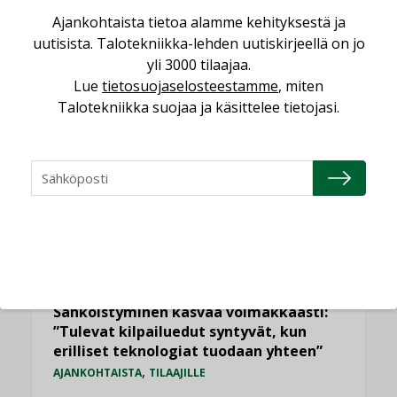
Ajankohtaista tietoa alamme kehityksestä ja
uutisista. Talotekniikka-lehden uutiskirjeellä on jo
LUETUIMMAT UUTISET
yli 3000 tilaajaa.
Lue
tietosuojaselosteestamme
, miten
Viikko
Kuukausi
Talotekniikka suojaa ja käsittelee tietojasi.
Datakeskusurakointi on tekniikkalaji
LEHDEN ARTIKKELIT
Jarno Hacklin Cervin yrityskaupasta:
”Asiakkaat hakevat kumppaneita, jotka
yhdistävät useita teknisiä osaamisalueita
saman katon alle”
AJANKOHTAISTA
Sähköistyminen kasvaa voimakkaasti:
”Tulevat kilpailuedut syntyvät, kun
erilliset teknologiat tuodaan yhteen”
,
AJANKOHTAISTA
TILAAJILLE