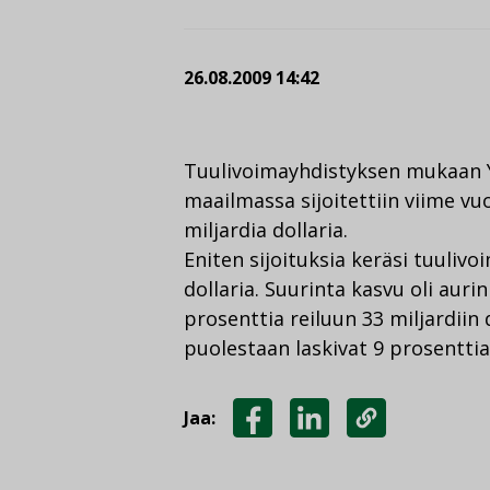
26.08.2009 14:42
Tuulivoimayhdistyksen mukaan Y
maailmassa sijoitettiin viime v
miljardia dollaria.
Eniten sijoituksia keräsi tuulivoi
dollaria. Suurinta kasvu oli auri
prosenttia reiluun 33 miljardiin d
puolestaan laskivat 9 prosenttia
Jaa:
JAA
JAA
KOPIOI
FACEBOOKISSA
LINKEDINISSÄ
LINKKI