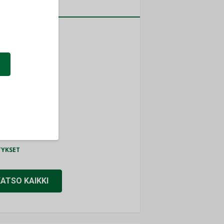
a
MITYKSET
ti
TYKSET
ir
TYKSET
nlund Oy
TYKSET
eider Electric
TYKSET
KATSO KAIKKI