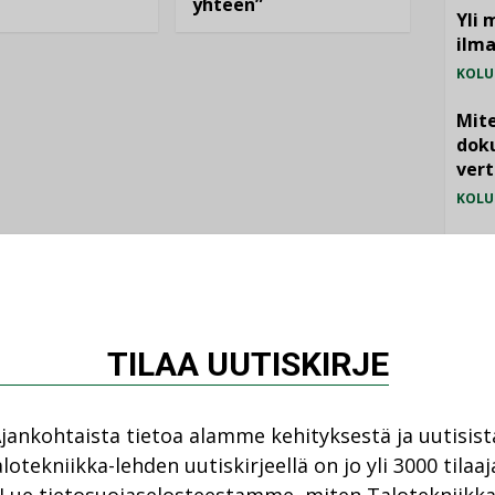
yhteen”
Yli 
ilm
KOLU
Mite
doku
vert
KOLU
Vesi
jämä
MIELI
TILAA UUTISKIRJE
jankohtaista tietoa alamme kehityksestä ja uutisist
lotekniikka-lehden uutiskirjeellä on jo yli 3000 tilaaj