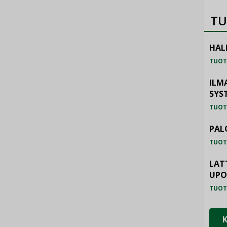
TU
HAL
TUOT
ILM
SYS
TUOT
PAL
TUOT
LAT
UP
TUOT