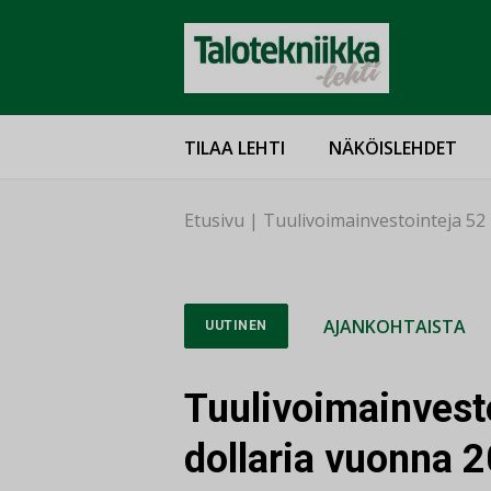
TILAA LEHTI
NÄKÖISLEHDET
Etusivu
|
Tuulivoimainvestointeja 52 
AJANKOHTAISTA
UUTINEN
Tuulivoimainvesto
dollaria vuonna 