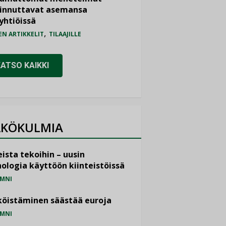
iinnuttavat asemansa
yhtiöissä
,
EN ARTIKKELIT
TILAAJILLE
KATSO KAIKKI
KÖKULMIA
ista tekoihin – uusin
ologia käyttöön kiinteistöissä
MNI
öistäminen säästää euroja
MNI