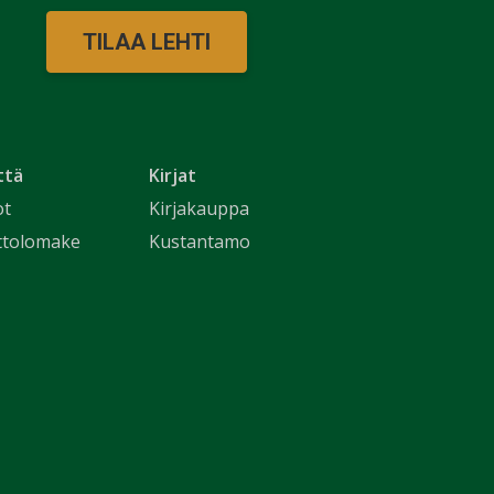
TILAA LEHTI
ttä
Kirjat
ot
Kirjakauppa
ttolomake
Kustantamo