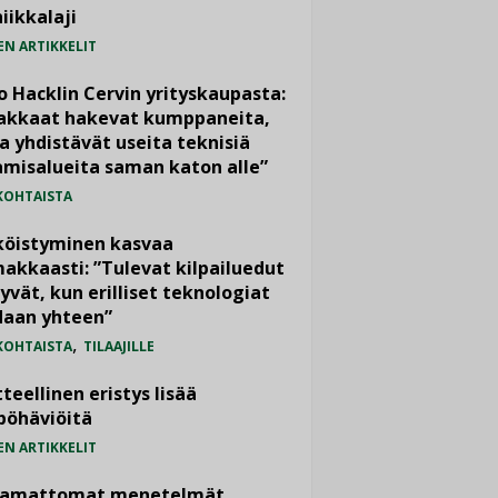
iikkalaji
EN ARTIKKELIT
o Hacklin Cervin yrityskaupasta:
iakkaat hakevat kumppaneita,
a yhdistävät useita teknisiä
misalueita saman katon alle”
KOHTAISTA
köistyminen kasvaa
akkaasti: ”Tulevat kilpailuedut
yvät, kun erilliset teknologiat
daan yhteen”
,
KOHTAISTA
TILAAJILLE
teellinen eristys lisää
pöhäviöitä
EN ARTIKKELIT
vamattomat menetelmät