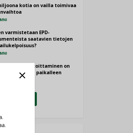
miljoona kotia on vailla toimivaa
anvaihtoa
MNI
n varmistetaan EPD-
menteista saatavien tietojen
ailukelpoisuus?
MNI
- ja viemärimitoittaminen on
htänyt ajassa paikalleen
PIDE
KATSO KAIKKI
a.
aa.