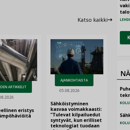
vak
talo
Katso kaikki
LEHD
NÄ
AJANKOHTAISTA
DEN ARTIKKELIT
Puhe
05.08.2026
tekn
08.2026
Sähköistyminen
KOLU
kasvaa voimakkaasti:
ellinen eristys
”Tulevat kilpailuedut
Sähk
lämpöhäviöitä
syntyvät, kun erilliset
KOLU
teknologiat tuodaan