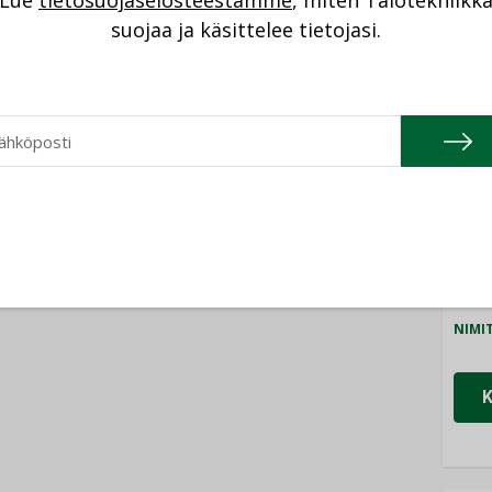
Lue
tietosuojaselosteestamme
, miten Talotekniikk
NI
suojaa ja käsittelee tietojasi.
Cons
NIMI
Refa
NIMI
Gra
NIMI
Schn
NIMI