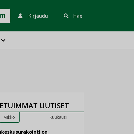
Kirjaudu
Hae
HTI
ETUIMMAT UUTISET
Viikko
Kuukausi
keskusurakointi on