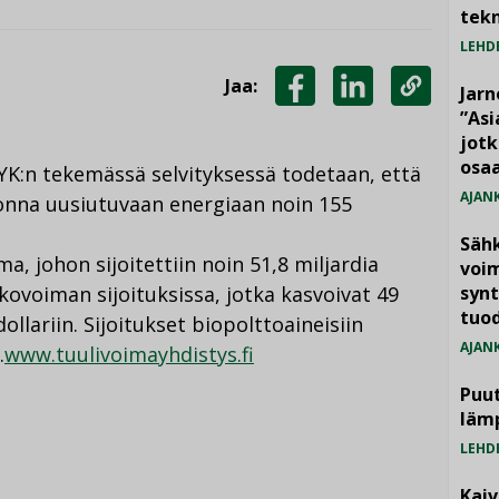
tekn
LEHD
Jaa:
Jarn
JAA
JAA
KOPIOI
”As
jotk
FACEBOOKISSA
LINKEDINISSÄ
LINKKI
osaa
K:n tekemässä selvityksessä todetaan, että
AJAN
uonna uusiutuvaan energiaan noin 155
Säh
ma, johon sijoitettiin noin 51,8 miljardia
voim
nkovoiman sijoituksissa, jotka kasvoivat 49
synt
tuo
ollariin. Sijoitukset biopolttoaineisiin
AJAN
.
www.tuulivoimayhdistys.fi
Puut
läm
LEHD
Kai