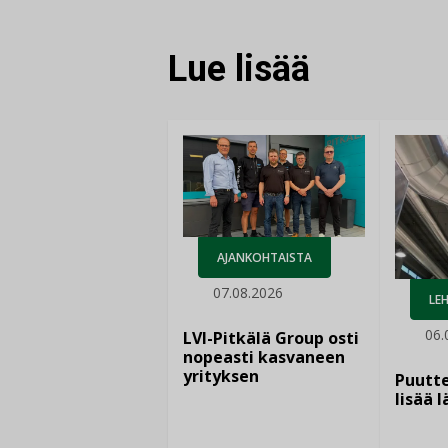
Lue lisää
AJANKOHTAISTA
07.08.2026
LEH
06.
LVI-Pitkälä Group osti
nopeasti kasvaneen
yrityksen
Puutte
lisää 