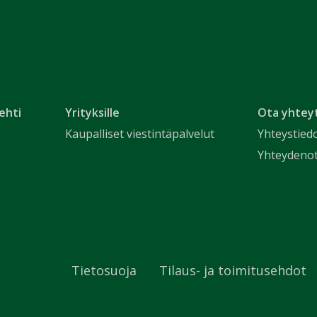
ehti
Yrityksille
Ota yhtey
Kaupalliset viestintäpalvelut
Yhteystied
Yhteydeno
Tietosuoja
Tilaus- ja toimitusehdot