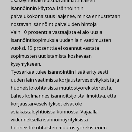
osakeyhtiölaki edistää ammattimaisen
isännöinnin käyttöä. Isännöinnin
palvelukokonaisuus laajenee, minkä ennustetaan
nostavan isännöintipalveluiden hintoja.
Vain 10 prosenttia vastaajista ei aio uusia
isännöintisopimuksia uuden lain vaatimusten
vuoksi. 19 prosenttia ei osannut vastata
sopimusten uudistamista koskevaan
kysymykseen.
Työsarkaa tulee isännöintiin lisää erityisesti
uuden lain vaatimista korjaustarveselvityksistä ja
huoneistokohtaisista muutostyörekistereistä.
Lähes kolmannes isännöitsijöistä ilmoittaa, että
korjaustarveselvitykset eivät ole
asiakastaloyhtiöissä kunnossa. Vajaalla
viidenneksellä isännöintiyrityksistä
huoneistokohtaisten muutostyörekisterien