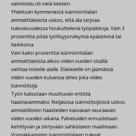
valmistelu oli vielä kesken.
Yhdeksän kymmenestä isännöintialan
ammattilaisesta uskoo, että ala tarjoaa
tulevaisuudessa houkuttelevia työpaikkoja. Vain 3
prosenttia pitää työllisyysnäkymiä epäselvinä tai
heikkoina.
Vain kaksi prosenttia isännöintialan
ammattilaisista aikoo viiden vuoden sisällä
vaihtaa toiselle alalle. Eläkkeelle on jäämässä
viiden vuoden kuluessa lähes joka viides
isännöitsijä.
Työn katsotaan muuttuvan entistä
haastavammaksi. Neljäsosa isännöitsijöistä uskoo
ammatillisten haasteiden kasvavan seuraavan
viiden vuoden aikana. Palveluiden ennustetaan
kehittyvän ja siirtyvään sähköiseen maailmaan.
Voimakkaimmin isännöintialaan tulevat