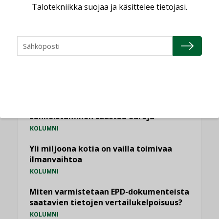
Talotekniikka suojaa ja käsittelee tietojasi.
NÄKÖKULMIA
Puheista tekoihin – uusin teknologia
käyttöön kiinteistöissä
KOLUMNI
Sähköistäminen säästää euroja
KOLUMNI
Yli miljoona kotia on vailla toimivaa
ilmanvaihtoa
KOLUMNI
Miten varmistetaan EPD-dokumenteista
saatavien tietojen vertailukelpoisuus?
KOLUMNI