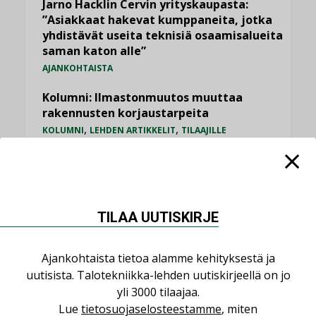
Jarno Hacklin Cervin yrityskaupasta:
”Asiakkaat hakevat kumppaneita, jotka
yhdistävät useita teknisiä osaamisalueita
saman katon alle”
AJANKOHTAISTA
Kolumni: Ilmastonmuutos muuttaa
rakennusten korjaustarpeita
,
,
KOLUMNI
LEHDEN ARTIKKELIT
TILAAJILLE
Bravida sai LVI-urakoita koulujen
perusparannushankkeissa
,
AJANKOHTAISTA
TILAAJILLE
TILAA UUTISKIRJE
Kaivamattomat menetelmät
vakiinnuttavat asemansa taloyhtiöissä
,
LEHDEN ARTIKKELIT
TILAAJILLE
Ajankohtaista tietoa alamme kehityksestä ja
uutisista. Talotekniikka-lehden uutiskirjeellä on jo
yli 3000 tilaajaa.
KATSO KAIKKI
Lue
tietosuojaselosteestamme
, miten