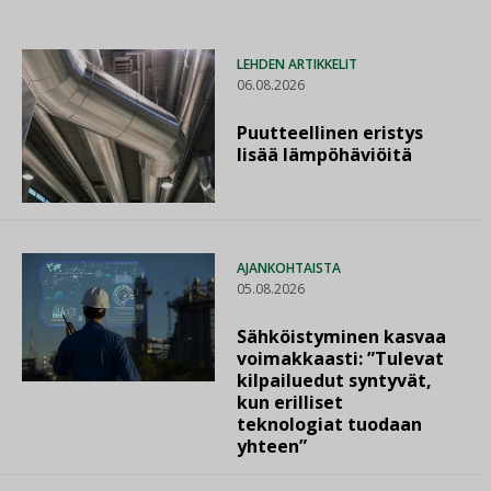
LEHDEN ARTIKKELIT
06.08.2026
Puutteellinen eristys
lisää lämpöhäviöitä
AJANKOHTAISTA
05.08.2026
Sähköistyminen kasvaa
voimakkaasti: ”Tulevat
kilpailuedut syntyvät,
kun erilliset
teknologiat tuodaan
yhteen”