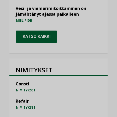
Vesi- ja viemärimitoittaminen on
jämähtänyt ajassa paikalleen
MIELIPIDE
KATSO KAIKKI
NIMITYKSET
Consti
NIMITYKSET
Refair
NIMITYKSET