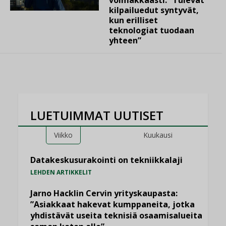
kilpailuedut syntyvät,
kun erilliset
teknologiat tuodaan
yhteen”
LUETUIMMAT UUTISET
Viikko
Kuukausi
Datakeskusurakointi on tekniikkalaji
LEHDEN ARTIKKELIT
Jarno Hacklin Cervin yrityskaupasta:
”Asiakkaat hakevat kumppaneita, jotka
yhdistävät useita teknisiä osaamisalueita