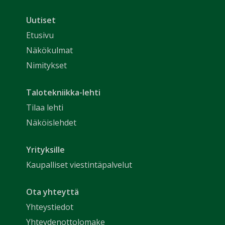
Uutiset
Etusivu
Näkökulmat
Nimitykset
Talotekniikka-lehti
Tilaa lehti
Näköislehdet
Yrityksille
Kaupalliset viestintäpalvelut
Ota yhteyttä
Yhteystiedot
Yhteydenottolomake