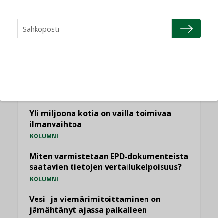
NÄKÖKULMIA
Puheista tekoihin – uusin teknologia
käyttöön kiinteistöissä
KOLUMNI
Sähköistäminen säästää euroja
KOLUMNI
Yli miljoona kotia on vailla toimivaa
ilmanvaihtoa
KOLUMNI
Miten varmistetaan EPD-dokumenteista
saatavien tietojen vertailukelpoisuus?
KOLUMNI
Vesi- ja viemärimitoittaminen on
jämähtänyt ajassa paikalleen