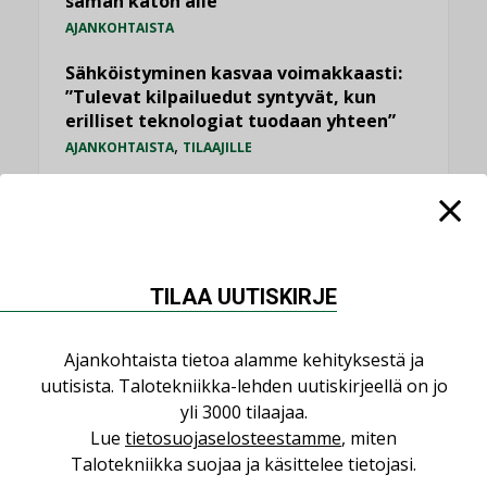
saman katon alle”
AJANKOHTAISTA
Sähköistyminen kasvaa voimakkaasti:
”Tulevat kilpailuedut syntyvät, kun
erilliset teknologiat tuodaan yhteen”
,
AJANKOHTAISTA
TILAAJILLE
Puutteellinen eristys lisää lämpöhäviöitä
LEHDEN ARTIKKELIT
Kaivamattomat menetelmät
vakiinnuttavat asemansa taloyhtiöissä
TILAA UUTISKIRJE
,
LEHDEN ARTIKKELIT
TILAAJILLE
Ajankohtaista tietoa alamme kehityksestä ja
KATSO KAIKKI
uutisista. Talotekniikka-lehden uutiskirjeellä on jo
yli 3000 tilaajaa.
Lue
tietosuojaselosteestamme
, miten
Talotekniikka suojaa ja käsittelee tietojasi.