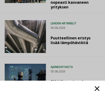
nopeasti kasvaneen
yrityksen
LEHDEN ARTIKKELIT
06.08.2026
Puutteellinen eristys
lisää lämpöhäviöitä
AJANKOHTAISTA
05.08.2026
Sähköistyminen kasvaa
voimakkaasti: ”Tulevat
kilpailuedut syntyvät,
kun erilliset
teknologiat tuodaan
yhteen”