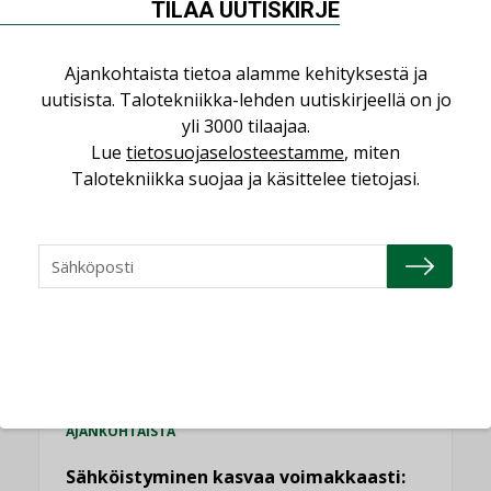
TILAA UUTISKIRJE
Ajankohtaista tietoa alamme kehityksestä ja
uutisista. Talotekniikka-lehden uutiskirjeellä on jo
yli 3000 tilaajaa.
Lue
tietosuojaselosteestamme
, miten
LUETUIMMAT UUTISET
Talotekniikka suojaa ja käsittelee tietojasi.
Viikko
Kuukausi
Datakeskusurakointi on tekniikkalaji
LEHDEN ARTIKKELIT
Jarno Hacklin Cervin yrityskaupasta:
”Asiakkaat hakevat kumppaneita, jotka
yhdistävät useita teknisiä osaamisalueita
saman katon alle”
AJANKOHTAISTA
Sähköistyminen kasvaa voimakkaasti: