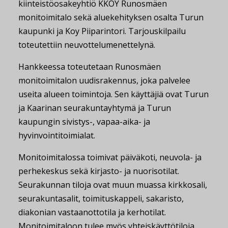
kiinteistöosakeyhtiö KKOY Runosmäen
monitoimitalo sekä aluekehityksen osalta Turun
kaupunki ja Koy Piiparintori. Tarjouskilpailu
toteutettiin neuvottelumenettelynä.
Hankkeessa toteutetaan Runosmäen
monitoimitalon uudisrakennus, joka palvelee
useita alueen toimintoja. Sen käyttäjiä ovat Turun
ja Kaarinan seurakuntayhtymä ja Turun
kaupungin sivistys-, vapaa-aika- ja
hyvinvointitoimialat.
Monitoimitalossa toimivat päiväkoti, neuvola- ja
perhekeskus sekä kirjasto- ja nuorisotilat.
Seurakunnan tiloja ovat muun muassa kirkkosali,
seurakuntasalit, toimituskappeli, sakaristo,
diakonian vastaanottotila ja kerhotilat.
Monitoimitaloon tulee myös yhteiskäyttötiloja,