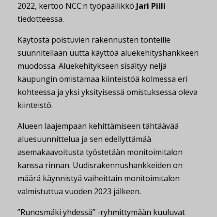
2022, kertoo NCC:n työpäällikkö
Jari Piili
tiedotteessa.
Käytöstä poistuvien rakennusten tonteille
suunnitellaan uutta käyttöä aluekehityshankkeen
muodossa. Aluekehitykseen sisältyy neljä
kaupungin omistamaa kiinteistöä kolmessa eri
kohteessa ja yksi yksityisessä omistuksessa oleva
kiinteistö.
Alueen laajempaan kehittämiseen tähtäävää
aluesuunnittelua ja sen edellyttämää
asemakaavoitusta työstetään monitoimitalon
kanssa rinnan. Uudisrakennushankkeiden on
määrä käynnistyä vaiheittain monitoimitalon
valmistuttua vuoden 2023 jälkeen.
”Runosmäki yhdessä” -ryhmittymään kuuluvat