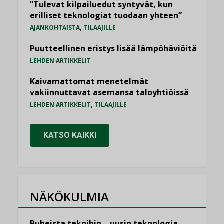
”Tulevat kilpailuedut syntyvät, kun
erilliset teknologiat tuodaan yhteen”
,
AJANKOHTAISTA
TILAAJILLE
Puutteellinen eristys lisää lämpöhäviöitä
LEHDEN ARTIKKELIT
Kaivamattomat menetelmät
vakiinnuttavat asemansa taloyhtiöissä
,
LEHDEN ARTIKKELIT
TILAAJILLE
KATSO KAIKKI
NÄKÖKULMIA
Puheista tekoihin – uusin teknologia