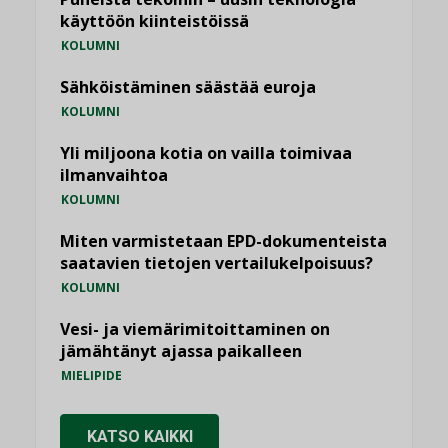
käyttöön kiinteistöissä
KOLUMNI
Sähköistäminen säästää euroja
KOLUMNI
Yli miljoona kotia on vailla toimivaa
ilmanvaihtoa
KOLUMNI
Miten varmistetaan EPD-dokumenteista
saatavien tietojen vertailukelpoisuus?
KOLUMNI
Vesi- ja viemärimitoittaminen on
jämähtänyt ajassa paikalleen
MIELIPIDE
KATSO KAIKKI