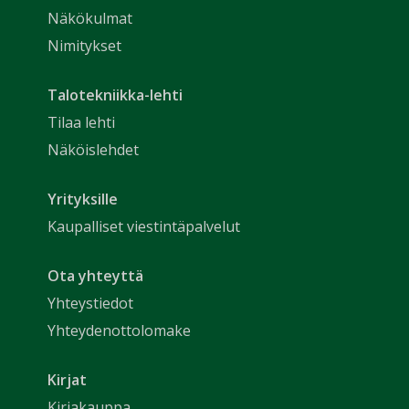
Näkökulmat
Nimitykset
Talotekniikka-lehti
Tilaa lehti
Näköislehdet
Yrityksille
Kaupalliset viestintäpalvelut
Ota yhteyttä
Yhteystiedot
Yhteydenottolomake
Kirjat
Kirjakauppa