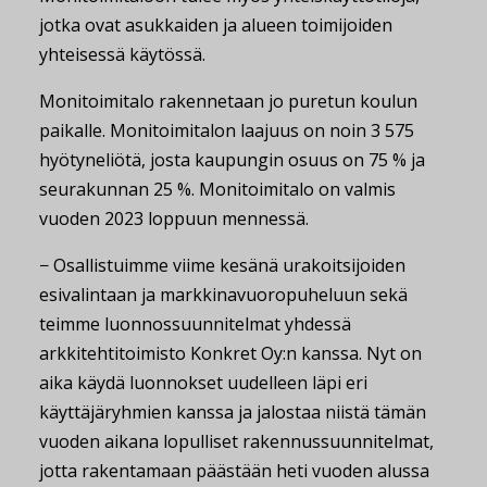
jotka ovat asukkaiden ja alueen toimijoiden
yhteisessä käytössä.
Monitoimitalo rakennetaan jo puretun koulun
paikalle. Monitoimitalon laajuus on noin 3 575
hyötyneliötä, josta kaupungin osuus on 75 % ja
seurakunnan 25 %. Monitoimitalo on valmis
vuoden 2023 loppuun mennessä.
− Osallistuimme viime kesänä urakoitsijoiden
esivalintaan ja markkinavuoropuheluun sekä
teimme luonnossuunnitelmat yhdessä
arkkitehtitoimisto Konkret Oy:n kanssa. Nyt on
aika käydä luonnokset uudelleen läpi eri
käyttäjäryhmien kanssa ja jalostaa niistä tämän
vuoden aikana lopulliset rakennussuunnitelmat,
jotta rakentamaan päästään heti vuoden alussa