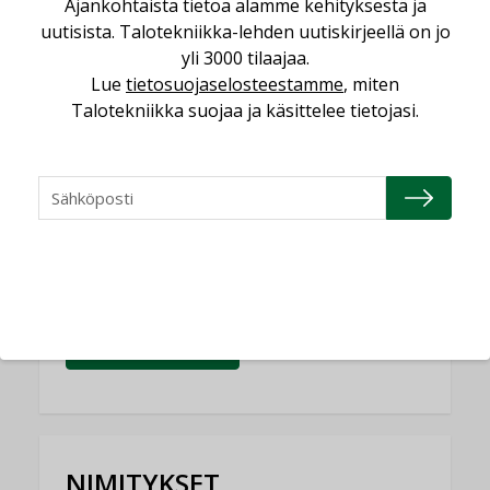
Ajankohtaista tietoa alamme kehityksestä ja
uutisista. Talotekniikka-lehden uutiskirjeellä on jo
Yli miljoona kotia on vailla toimivaa
ilmanvaihtoa
yli 3000 tilaajaa.
Lue
tietosuojaselosteestamme
, miten
KOLUMNI
Talotekniikka suojaa ja käsittelee tietojasi.
Miten varmistetaan EPD-dokumenteista
saatavien tietojen vertailukelpoisuus?
KOLUMNI
Vesi- ja viemärimitoittaminen on
jämähtänyt ajassa paikalleen
MIELIPIDE
KATSO KAIKKI
NIMITYKSET