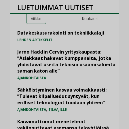
LUETUIMMAT UUTISET
Viikko
Kuukausi
Datakeskusurakointi on tekniikkalaji
LEHDEN ARTIKKELIT
Jarno Hacklin Cervin yrityskaupasta:
”Asiakkaat hakevat kumppaneita, jotka
yhdistävät useita teknisiä osaamisalueita
saman katon alle”
AJANKOHTAISTA
Sähköistyminen kasvaa voimakkaasti:
”Tulevat kilpailuedut syntyvät, kun
erilliset teknologiat tuodaan yhteen”
,
AJANKOHTAISTA
TILAAJILLE
Kaivamattomat menetelmät
vakiinnuttavat asemansa taloyhtiöissä