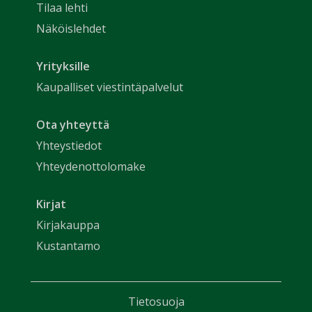
Tilaa lehti
Näköislehdet
Yrityksille
Kaupalliset viestintäpalvelut
Ota yhteyttä
Yhteystiedot
Yhteydenottolomake
Kirjat
Kirjakauppa
Kustantamo
Tietosuoja