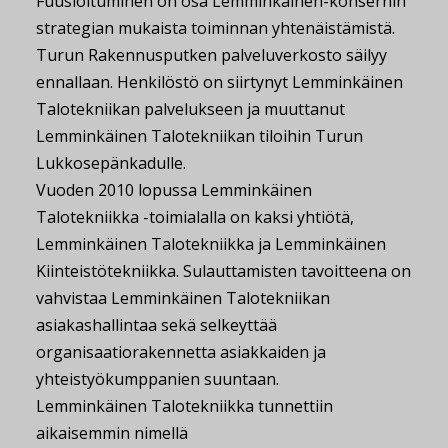
Fuusioituminen on osa Lemminkäinen-konsernin
strategian mukaista toiminnan yhtenäistämistä.
Turun Rakennusputken palveluverkosto säilyy
ennallaan. Henkilöstö on siirtynyt Lemminkäinen
Talotekniikan palvelukseen ja muuttanut
Lemminkäinen Talotekniikan tiloihin Turun
Lukkosepänkadulle.
Vuoden 2010 lopussa Lemminkäinen
Talotekniikka -toimialalla on kaksi yhtiötä,
Lemminkäinen Talotekniikka ja Lemminkäinen
Kiinteistötekniikka. Sulauttamisten tavoitteena on
vahvistaa Lemminkäinen Talotekniikan
asiakashallintaa sekä selkeyttää
organisaatiorakennetta asiakkaiden ja
yhteistyökumppanien suuntaan.
Lemminkäinen Talotekniikka tunnettiin
aikaisemmin nimellä