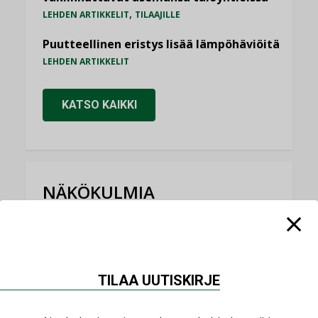
,
LEHDEN ARTIKKELIT
TILAAJILLE
Puutteellinen eristys lisää lämpöhäviöitä
LEHDEN ARTIKKELIT
KATSO KAIKKI
NÄKÖKULMIA
Puheista tekoihin – uusin teknologia
käyttöön kiinteistöissä
KOLUMNI
TILAA UUTISKIRJE
Sähköistäminen säästää euroja
KOLUMNI