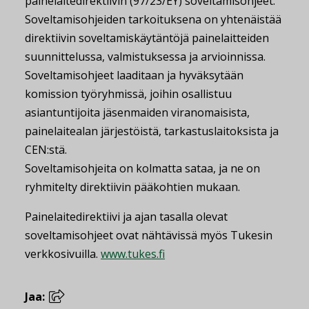
painelaitedirektiivin (97/23/EY) soveltamisohjeet.
Soveltamisohjeiden tarkoituksena on yhtenäistää
direktiivin soveltamiskäytäntöjä painelaitteiden
suunnittelussa, valmistuksessa ja arvioinnissa.
Soveltamisohjeet laaditaan ja hyväksytään
komission työryhmissä, joihin osallistuu
asiantuntijoita jäsenmaiden viranomaisista,
painelaitealan järjestöistä, tarkastuslaitoksista ja
CEN:stä.
Soveltamisohjeita on kolmatta sataa, ja ne on
ryhmitelty direktiivin pääkohtien mukaan.
Painelaitedirektiivi ja ajan tasalla olevat
soveltamisohjeet ovat nähtävissä myös Tukesin
verkkosivuilla.
www.tukes.fi
Jaa: