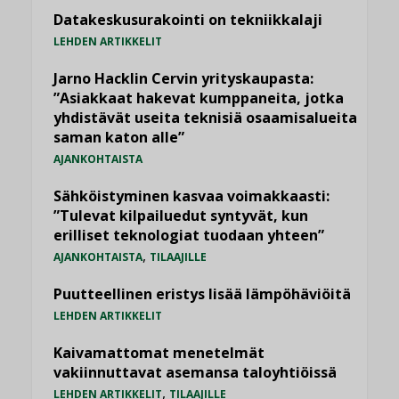
Datakeskusurakointi on tekniikkalaji
LEHDEN ARTIKKELIT
Jarno Hacklin Cervin yrityskaupasta:
”Asiakkaat hakevat kumppaneita, jotka
yhdistävät useita teknisiä osaamisalueita
saman katon alle”
AJANKOHTAISTA
Sähköistyminen kasvaa voimakkaasti:
”Tulevat kilpailuedut syntyvät, kun
erilliset teknologiat tuodaan yhteen”
,
AJANKOHTAISTA
TILAAJILLE
Puutteellinen eristys lisää lämpöhäviöitä
LEHDEN ARTIKKELIT
Kaivamattomat menetelmät
vakiinnuttavat asemansa taloyhtiöissä
,
LEHDEN ARTIKKELIT
TILAAJILLE