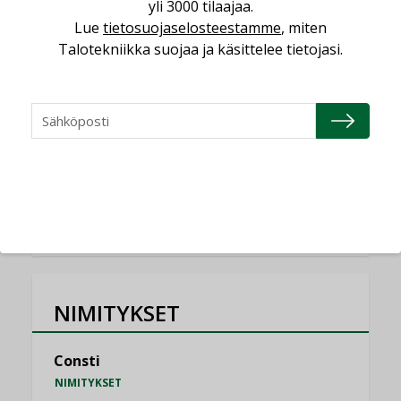
yli 3000 tilaajaa.
Miten varmistetaan EPD-dokumenteista
Lue
tietosuojaselosteestamme
, miten
saatavien tietojen vertailukelpoisuus?
Talotekniikka suojaa ja käsittelee tietojasi.
KOLUMNI
Vesi- ja viemärimitoittaminen on
jämähtänyt ajassa paikalleen
MIELIPIDE
KATSO KAIKKI
NIMITYKSET
Consti
NIMITYKSET