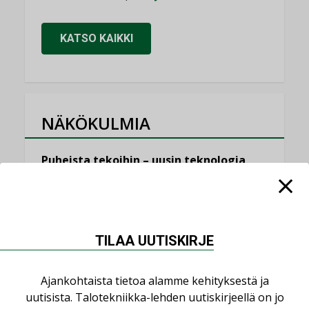
KATSO KAIKKI
NÄKÖKULMIA
Puheista tekoihin – uusin teknologia
käyttöön kiinteistöissä
KOLUMNI
Sähköistäminen säästää euroja
KOLUMNI
TILAA UUTISKIRJE
Yli miljoona kotia on vailla toimivaa
Ajankohtaista tietoa alamme kehityksestä ja
ilmanvaihtoa
uutisista. Talotekniikka-lehden uutiskirjeellä on jo
KOLUMNI