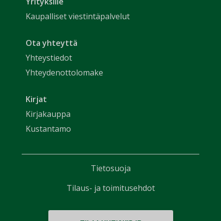
Yrityksille
Kaupalliset viestintäpalvelut
Ota yhteyttä
Yhteystiedot
Yhteydenottolomake
Kirjat
Kirjakauppa
Kustantamo
Tietosuoja
Tilaus- ja toimitusehdot