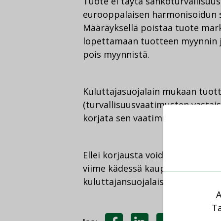
Tuote ei täytä sähköturvallisuus
eurooppalaisen harmonisoidun s
Määräyksellä poistaa tuote mark
lopettamaan tuotteen myynnin 
pois myynnistä.
Kuluttajasuojalain mukaan tuott
(turvallisuusvaatimusten vastais
korjata sen vaatimusten mukaise
Ellei korjausta voida tehdä, myyj
viime kädessä kaupan saa purka
kuluttajansuojalaissa.
A
Ta