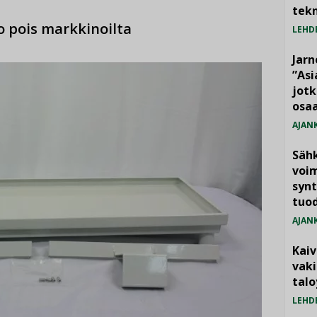
tekn
o pois markkinoilta
LEHD
Jarn
”As
jotk
osaa
AJAN
Säh
voim
synt
tuo
AJAN
Kai
vak
talo
LEHD