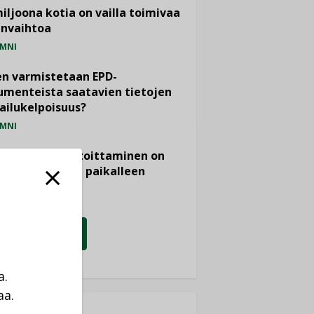
miljoona kotia on vailla toimivaa
anvaihtoa
MNI
n varmistetaan EPD-
menteista saatavien tietojen
ailukelpoisuus?
MNI
- ja viemärimitoittaminen on
htänyt ajassa paikalleen
PIDE
KATSO KAIKKI
a.
aa.