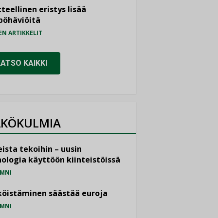
teellinen eristys lisää
pöhäviöitä
EN ARTIKKELIT
KATSO KAIKKI
KÖKULMIA
ista tekoihin – uusin
ologia käyttöön kiinteistöissä
MNI
öistäminen säästää euroja
MNI