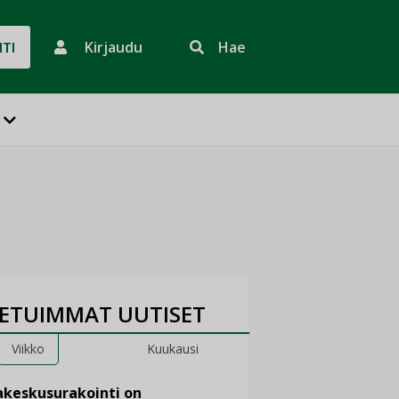
Kirjaudu
Hae
HTI
ETUIMMAT UUTISET
Viikko
Kuukausi
keskusurakointi on