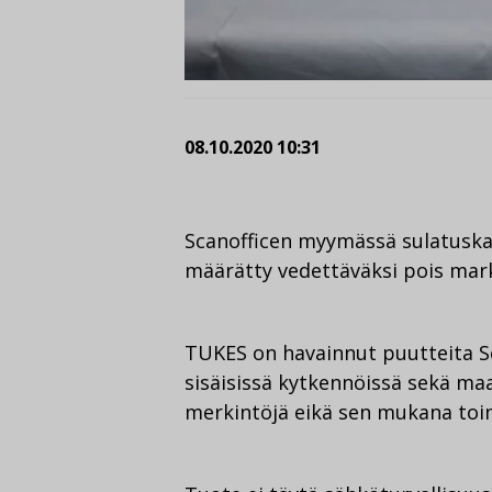
08.10.2020 10:31
Scanofficen myymässä sulatuska
määrätty vedettäväksi pois mark
TUKES on havainnut puutteita 
sisäisissä kytkennöissä sekä maa
merkintöjä eikä sen mukana toim