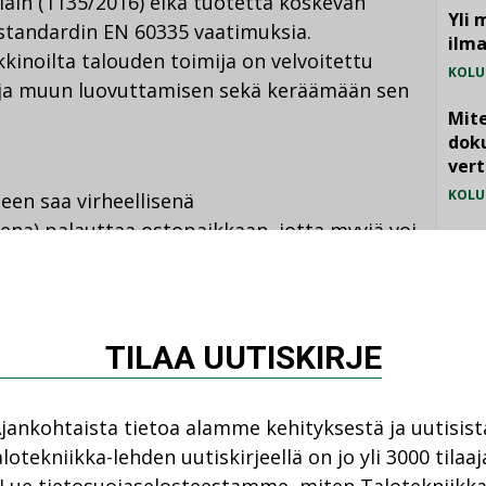
lain (1135/2016) eikä tuotetta koskevan
Yli 
tandardin EN 60335 vaatimuksia.
ilm
kinoilta talouden toimija on velvoitettu
KOLU
ja muun luovuttamisen sekä keräämään sen
Mite
doku
vert
KOLU
een saa virheellisenä
ena) palauttaa ostopaikkaan, jotta myyjä voi
Vesi
ksi.
jämä
MIELI
ällä on oikeus antaa korvaava tuote tilalle tai
TILAA UUTISKIRJE
a. Menettelystä on kerrottu tarkemmin
jankohtaista tietoa alamme kehityksestä ja uutisist
lotekniikka-lehden uutiskirjeellä on jo yli 3000 tilaaj