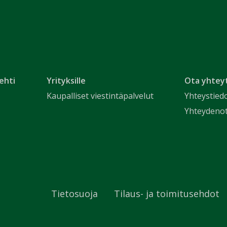
ehti
Yrityksille
Ota yhtey
Kaupalliset viestintäpalvelut
Yhteystied
Yhteydeno
Tietosuoja
Tilaus- ja toimitusehdot