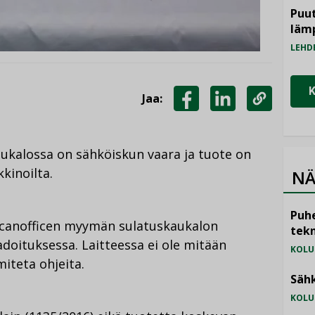
Puut
läm
LEHD
Jaa:
JAA
JAA
KOPIOI
FACEBOOKISSA
LINKEDINISSÄ
LINKKI
ukalossa on sähköiskun vaara ja tuote on
kinoilta.
NÄ
Puhe
Scanofficen myymän sulatuskaukalon
tekn
doituksessa. Laitteessa ei ole mitään
KOLU
iteta ohjeita.
Sähk
KOLU