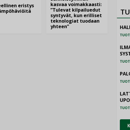
kasvaa voimakkaasti:
ellinen eristys
”Tulevat kilpailuedut
TU
lämpöhäviöitä
syntyvät, kun erilliset
teknologiat tuodaan
yhteen”
HAL
TUOT
ILM
SYS
TUOT
PAL
TUOT
LAT
UP
TUOT