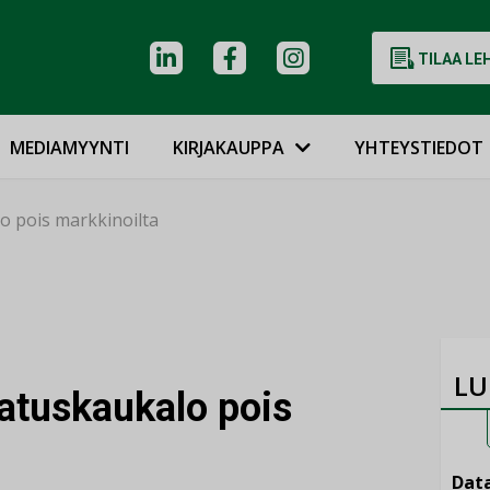
TILAA LE
MEDIAMYYNTI
KIRJAKAUPPA
YHTEYSTIEDOT
o pois markkinoilta
LU
latuskaukalo pois
Data