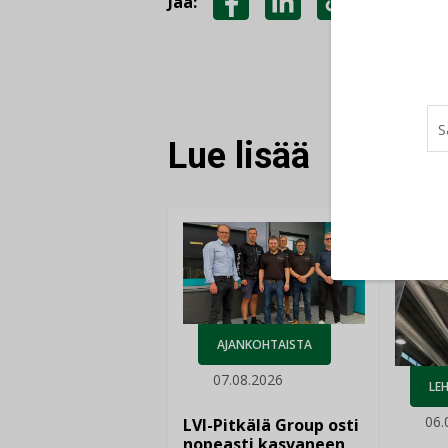
Jaa:
JAA
JAA
KOPIOI
FACEBOOKISSA
LINKEDINISSÄ
LINKKI
Lue lisää
AJANKOHTAISTA
07.08.2026
LEH
06.
LVI-Pitkälä Group osti
nopeasti kasvaneen