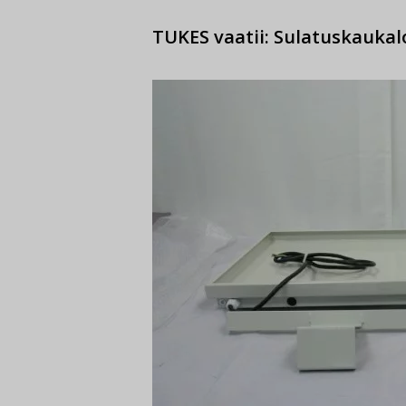
TUKES vaatii: Sulatuskaukal