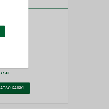
a
MITYKSET
ti
TYKSET
ir
TYKSET
nlund Oy
TYKSET
eider Electric
TYKSET
KATSO KAIKKI