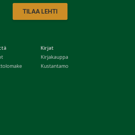
TILAA LEHTI
ttä
Kirjat
ot
Kirjakauppa
ttolomake
Kustantamo