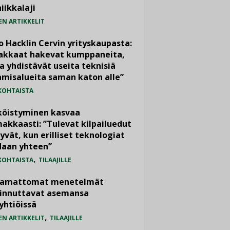
iikkalaji
EN ARTIKKELIT
o Hacklin Cervin yrityskaupasta:
iakkaat hakevat kumppaneita,
a yhdistävät useita teknisiä
misalueita saman katon alle”
KOHTAISTA
köistyminen kasvaa
akkaasti: ”Tulevat kilpailuedut
yvät, kun erilliset teknologiat
daan yhteen”
,
KOHTAISTA
TILAAJILLE
vamattomat menetelmät
iinnuttavat asemansa
yhtiöissä
,
EN ARTIKKELIT
TILAAJILLE