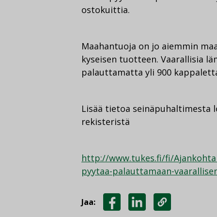
ostokuittia.
Maahantuoja on jo aiemmin maal
kyseisen tuotteen. Vaarallisia 
palauttamatta yli 900 kappalett
Lisää tietoa seinäpuhaltimesta l
rekisteristä
http://www.tukes.fi/fi/Ajankohta
pyytaa-palauttamaan-vaarallise
Jaa:
JAA
JAA
KOPIOI