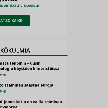
,
EN ARTIKKELIT
TILAAJILLE
KATSO KAIKKI
KÖKULMIA
ista tekoihin – uusin
ologia käyttöön kiinteistöissä
MNI
öistäminen säästää euroja
MNI
miljoona kotia on vailla toimivaa
anvaihtoa