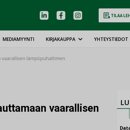
TILAA LE
MEDIAMYYNTI
KIRJAKAUPPA
YHTEYSTIEDOT
 vaarallisen lämpöpuhaltimen
LU
auttamaan vaarallisen
Data