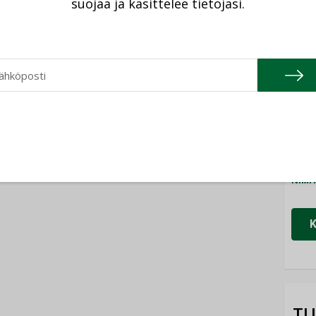
ät, kun erilliset
suojaa ja käsittelee tietojasi.
asemansa
ogiat tuodaan
Cons
taloyhtiöissä
n”
NIMI
Refa
NIMI
Gra
NIMI
Schn
NIMI
TU