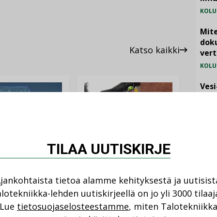
KOLU
Mite
doku
Katso kaikki
vert
KOLU
Vesi
jämä
MIELI
TILAA UUTISKIRJE
ANKOHTAISTA
LEHDEN ARTIKKELIT
08.2026
04.08.2026
jankohtaista tietoa alamme kehityksestä ja uutisist
istyminen
lotekniikka-lehden uutiskirjeellä on jo yli 3000 tilaaj
Kaivamattomat
NI
 voimakkaasti:
Lue
tietosuojaselosteestamme
, miten Talotekniikk
menetelmät
at kilpailuedut
vakiinnuttavat