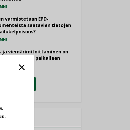
MNI
n varmistetaan EPD-
menteista saatavien tietojen
ailukelpoisuus?
MNI
- ja viemärimitoittaminen on
htänyt ajassa paikalleen
PIDE
KATSO KAIKKI
a.
aa.
MITYKSET
a