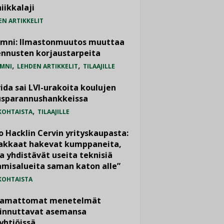
iikkalaji
EN ARTIKKELIT
umni: Ilmastonmuutos muuttaa
nnusten korjaustarpeita
,
,
MNI
LEHDEN ARTIKKELIT
TILAAJILLE
ida sai LVI-urakoita koulujen
usparannushankkeissa
,
KOHTAISTA
TILAAJILLE
o Hacklin Cervin yrityskaupasta:
iakkaat hakevat kumppaneita,
a yhdistävät useita teknisiä
misalueita saman katon alle”
KOHTAISTA
vamattomat menetelmät
iinnuttavat asemansa
yhtiöissä