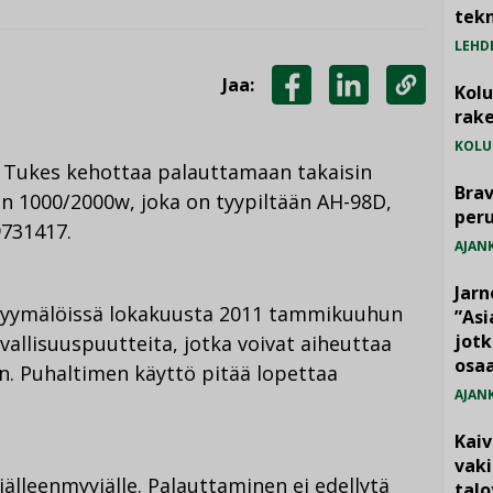
tekn
LEHD
Jaa:
Kol
JAA
JAA
KOPIOI
rake
FACEBOOKISSA
LINKEDINISSÄ
LINKKI
KOLU
to Tukes kehottaa palauttamaan takaisin
Brav
 1000/2000w, joka on tyypiltään AH-98D,
per
731417.
AJAN
Jarn
yymälöissä lokakuusta 2011 tammikuuhun
”As
jotk
vallisuuspuutteita, jotka voivat aiheuttaa
osaa
n. Puhaltimen käyttö pitää lopettaa
AJAN
Kai
vak
lleenmyyjälle. Palauttaminen ei edellytä
talo