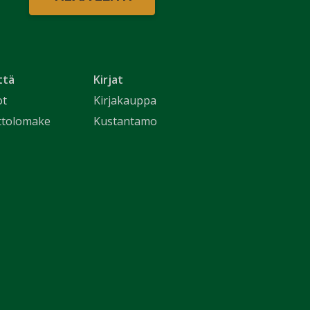
ttä
Kirjat
ot
Kirjakauppa
ttolomake
Kustantamo