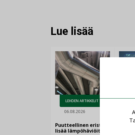
FACEBOOKISSA
LINKEDINISSÄ
LINKKI
Lue lisää
AJ
LEHDEN ARTIKKELIT
05.
06.08.2026
A
Sähkö
Ta
kasvaa
Puutteellinen eristys
”Tulev
lisää lämpöhäviöitä