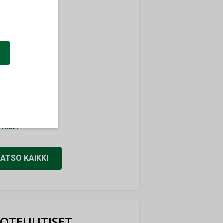
ti
TYKSET
ir
TYKSET
nlund Oy
TYKSET
eider Electric
TYKSET
KATSO KAIKKI
OTEUUTISET