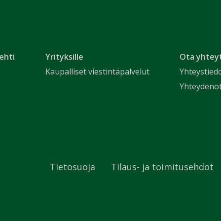
ehti
Yrityksille
Ota yhtey
Kaupalliset viestintäpalvelut
Yhteystied
Yhteydeno
Tietosuoja
Tilaus- ja toimitusehdot