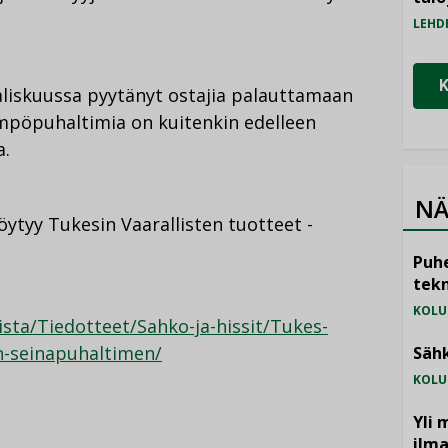
LEHD
iskuussa pyytänyt ostajia palauttamaan
lämpöpuhaltimia on kuitenkin edelleen
a.
NÄ
öytyy Tukesin Vaarallisten tuotteet -
Puhe
tekn
KOLU
ista/Tiedotteet/Sahko-ja-hissit/Tukes-
n-seinapuhaltimen/
Sähk
KOLU
Yli 
ilm