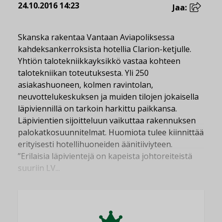
24.10.2016 14:23
Jaa:
Skanska rakentaa Vantaan Aviapoliksessa
kahdeksankerroksista hotellia Clarion-ketjulle.
Yhtiön talotekniikkayksikkö vastaa kohteen
talotekniikan toteutuksesta. Yli 250
asiakashuoneen, kolmen ravintolan,
neuvottelukeskuksen ja muiden tilojen jokaisella
läpiviennillä on tarkoin harkittu paikkansa.
Läpivientien sijoitteluun vaikuttaa rakennuksen
palokatkosuunnitelmat. Huomiota tulee kiinnittää
erityisesti hotellihuoneiden äänitiiviyteen.
”Erilaisia läpivientejä on kapeista johtoreiteistä
suuriin LV...