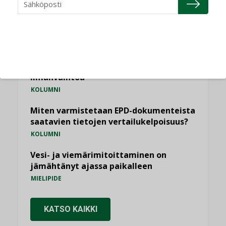
KOLUMNI
Sähköistäminen säästää euroja
KOLUMNI
Yli miljoona kotia on vailla toimivaa
ilmanvaihtoa
KOLUMNI
Miten varmistetaan EPD-dokumenteista
saatavien tietojen vertailukelpoisuus?
KOLUMNI
Vesi- ja viemärimitoittaminen on
jämähtänyt ajassa paikalleen
MIELIPIDE
KATSO KAIKKI