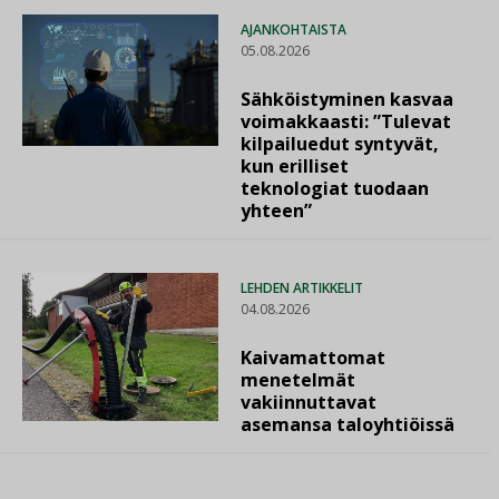
AJANKOHTAISTA
05.08.2026
Sähköistyminen kasvaa
voimakkaasti: ”Tulevat
kilpailuedut syntyvät,
kun erilliset
teknologiat tuodaan
yhteen”
LEHDEN ARTIKKELIT
04.08.2026
Kaivamattomat
menetelmät
vakiinnuttavat
asemansa taloyhtiöissä