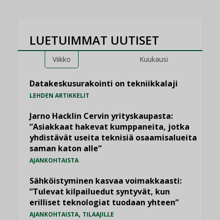
LUETUIMMAT UUTISET
Viikko
Kuukausi
Datakeskusurakointi on tekniikkalaji
LEHDEN ARTIKKELIT
Jarno Hacklin Cervin yrityskaupasta:
”Asiakkaat hakevat kumppaneita, jotka
yhdistävät useita teknisiä osaamisalueita
saman katon alle”
AJANKOHTAISTA
Sähköistyminen kasvaa voimakkaasti:
”Tulevat kilpailuedut syntyvät, kun
erilliset teknologiat tuodaan yhteen”
,
AJANKOHTAISTA
TILAAJILLE