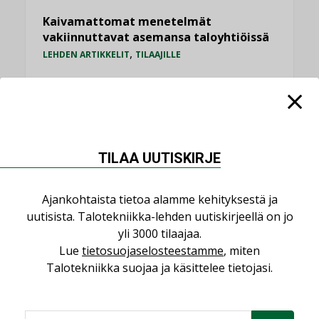
Kaivamattomat menetelmät
vakiinnuttavat asemansa taloyhtiöissä
,
LEHDEN ARTIKKELIT
TILAAJILLE
Valaistusasiantuntija: ”Talotekniikan
pitäisi helpottaa arkea, ei monimutkaistaa
sitä”
,
LEHDEN ARTIKKELIT
TILAAJILLE
TILAA UUTISKIRJE
KATSO KAIKKI
Ajankohtaista tietoa alamme kehityksestä ja
uutisista. Talotekniikka-lehden uutiskirjeellä on jo
yli 3000 tilaajaa.
Lue
tietosuojaselosteestamme
, miten
NÄKÖKULMIA
Talotekniikka suojaa ja käsittelee tietojasi.
Puheista tekoihin – uusin teknologia
käyttöön kiinteistöissä