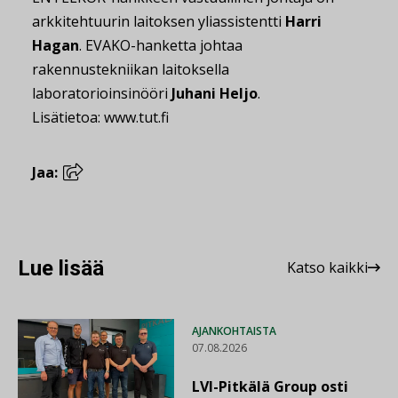
arkkitehtuurin laitoksen yliassistentti
Harri
Hagan
. EVAKO-hanketta johtaa
rakennustekniikan laitoksella
laboratorioinsinööri
Juhani Heljo
.
Lisätietoa: www.tut.fi
Jaa:
Lue lisää
Katso kaikki
AJANKOHTAISTA
07.08.2026
LVI-Pitkälä Group osti