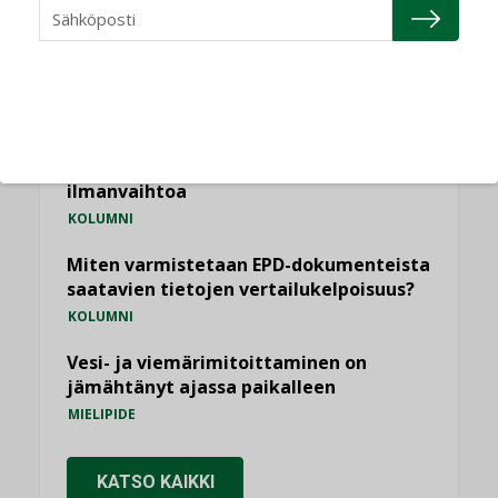
käyttöön kiinteistöissä
KOLUMNI
Sähköistäminen säästää euroja
KOLUMNI
Yli miljoona kotia on vailla toimivaa
ilmanvaihtoa
KOLUMNI
Miten varmistetaan EPD-dokumenteista
saatavien tietojen vertailukelpoisuus?
KOLUMNI
Vesi- ja viemärimitoittaminen on
jämähtänyt ajassa paikalleen
MIELIPIDE
KATSO KAIKKI