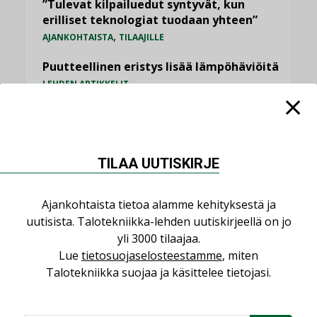
”Tulevat kilpailuedut syntyvät, kun
erilliset teknologiat tuodaan yhteen”
,
AJANKOHTAISTA
TILAAJILLE
Puutteellinen eristys lisää lämpöhäviöitä
LEHDEN ARTIKKELIT
Kaivamattomat menetelmät
vakiinnuttavat asemansa taloyhtiöissä
,
LEHDEN ARTIKKELIT
TILAAJILLE
TILAA UUTISKIRJE
KATSO KAIKKI
Ajankohtaista tietoa alamme kehityksestä ja
uutisista. Talotekniikka-lehden uutiskirjeellä on jo
yli 3000 tilaajaa.
Lue
tietosuojaselosteestamme
, miten
Talotekniikka suojaa ja käsittelee tietojasi.
NÄKÖKULMIA
Puheista tekoihin – uusin teknologia