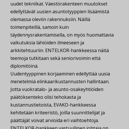
uudet tekniikat. Väestörakenteen muutokset
edellyttävät uusien asuntotyyppien lisäämistä
olemassa oleviin rakennuksiin. Näillä
toimenpiteillä, samoin kuin
täydennysrakentamisella, on myös huomattavia
vaikutuksia lähiöiden ilmeeseen ja
arkkitehtuuriin. ENTELKOR-hankkeessa näitä
teemoja tutkitaan sekä seniorivoimin että
diplomitöinä.
Uudentyyppinen korjaaminen edellyttää uusia
menetelmiä elinkaarikustannusten hallintaan.
Jotta vuokratalo- ja asunto-osakeyhtiöiden
päätöksenteko olisi tehokasta ja
kustannustietoista, EVAKO-hankkeessa
kehitetään kriteeristö, joilla suunnittelijat ja
päättäjät voivat arvioida eri vaihtoehtoja.
ENTELKOR-hankkeen vastuullinen johtaja on