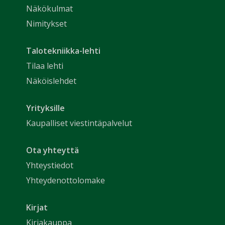
Näkökulmat
Nimitykset
Talotekniikka-lehti
Tilaa lehti
Näköislehdet
Yrityksille
Kaupalliset viestintäpalvelut
Ota yhteyttä
Yhteystiedot
Yhteydenottolomake
Kirjat
Kirjakauppa