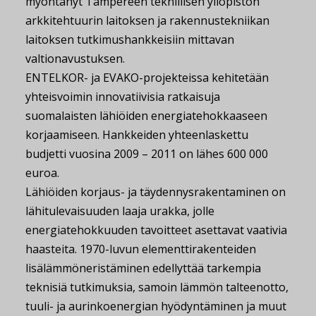
myöntänyt Tampereen teknillisen yliopiston
arkkitehtuurin laitoksen ja rakennustekniikan
laitoksen tutkimushankkeisiin mittavan
valtionavustuksen.
ENTELKOR- ja EVAKO-projekteissa kehitetään
yhteisvoimin innovatiivisia ratkaisuja
suomalaisten lähiöiden energiatehokkaaseen
korjaamiseen. Hankkeiden yhteenlaskettu
budjetti vuosina 2009 – 2011 on lähes 600 000
euroa.
Lähiöiden korjaus- ja täydennysrakentaminen on
lähitulevaisuuden laaja urakka, jolle
energiatehokkuuden tavoitteet asettavat vaativia
haasteita. 1970-luvun elementtirakenteiden
lisälämmöneristäminen edellyttää tarkempia
teknisiä tutkimuksia, samoin lämmön talteenotto,
tuuli- ja aurinkoenergian hyödyntäminen ja muut