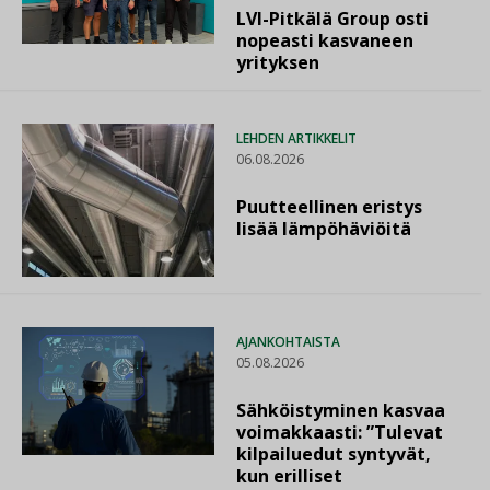
LVI-Pitkälä Group osti
nopeasti kasvaneen
yrityksen
LEHDEN ARTIKKELIT
06.08.2026
Puutteellinen eristys
lisää lämpöhäviöitä
AJANKOHTAISTA
05.08.2026
Sähköistyminen kasvaa
voimakkaasti: ”Tulevat
kilpailuedut syntyvät,
kun erilliset