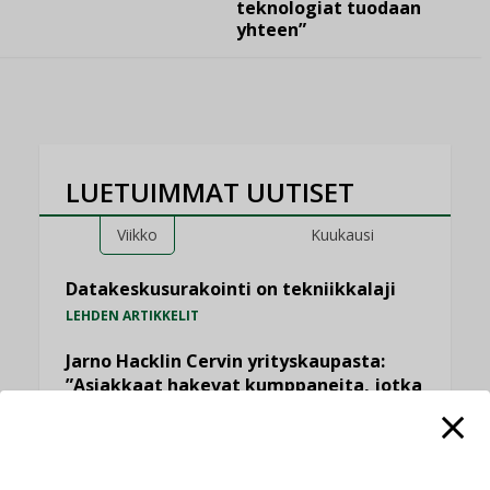
teknologiat tuodaan
yhteen”
LUETUIMMAT UUTISET
Viikko
Kuukausi
Datakeskusurakointi on tekniikkalaji
LEHDEN ARTIKKELIT
Jarno Hacklin Cervin yrityskaupasta:
”Asiakkaat hakevat kumppaneita, jotka
yhdistävät useita teknisiä osaamisalueita
saman katon alle”
AJANKOHTAISTA