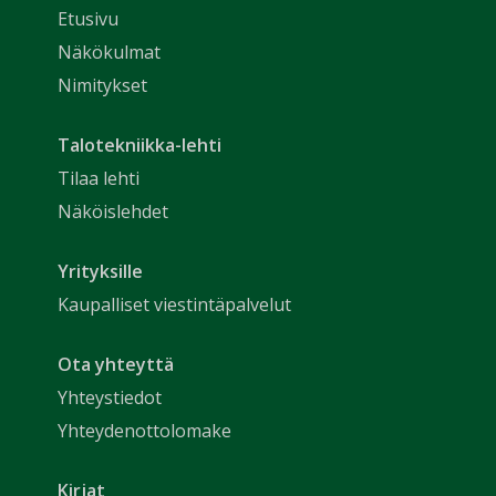
Etusivu
Näkökulmat
Nimitykset
Talotekniikka-lehti
Tilaa lehti
Näköislehdet
Yrityksille
Kaupalliset viestintäpalvelut
Ota yhteyttä
Yhteystiedot
Yhteydenottolomake
Kirjat