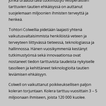
jonka uraauurtava tutkimustyö vesiperäisten
tarttuvien tautien ehkäisyssä on auttanut
suojelemaan miljoonien ihmisten terveyttä ja
henkeä.
Tohtori Colwellia pidetään laajasti yhtenä
vaikutusvaltaisimmista henkilöistä veteen ja
terveyteen liittyvässä tieteessä, teknologiassa ja
hallinnossa. Hänen vuosikymmeniä kestänyt
tutkimustyönsä sekä innovaationsa ovat
nostaneet tiedon tarttuvista taudeista nykyiselle
tasolleen ja kehittäneet teknologioita tautien
leviämisen ehkäisyyn.
Colwell on vaikuttanut poikkeuksellisen paljon
koleran torjuntaan. Kolera tarttuu vuosittain 3 – 5
miljoonaan ihmiseen, joista 120 000 kuolee.