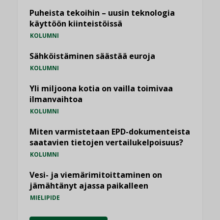
Puheista tekoihin – uusin teknologia
käyttöön kiinteistöissä
KOLUMNI
Sähköistäminen säästää euroja
KOLUMNI
Yli miljoona kotia on vailla toimivaa
ilmanvaihtoa
KOLUMNI
Miten varmistetaan EPD-dokumenteista
saatavien tietojen vertailukelpoisuus?
KOLUMNI
Vesi- ja viemärimitoittaminen on
jämähtänyt ajassa paikalleen
MIELIPIDE