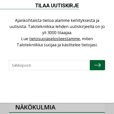
Sähköistyminen kasvaa voimakkaasti:
TILAA UUTISKIRJE
”Tulevat kilpailuedut syntyvät, kun
erilliset teknologiat tuodaan yhteen”
Ajankohtaista tietoa alamme kehityksestä ja
,
AJANKOHTAISTA
TILAAJILLE
uutisista. Talotekniikka-lehden uutiskirjeellä on jo
Kaivamattomat menetelmät
yli 3000 tilaajaa.
vakiinnuttavat asemansa taloyhtiöissä
Lue
tietosuojaselosteestamme
, miten
,
LEHDEN ARTIKKELIT
TILAAJILLE
Talotekniikka suojaa ja käsittelee tietojasi.
Puutteellinen eristys lisää lämpöhäviöitä
LEHDEN ARTIKKELIT
KATSO KAIKKI
NÄKÖKULMIA