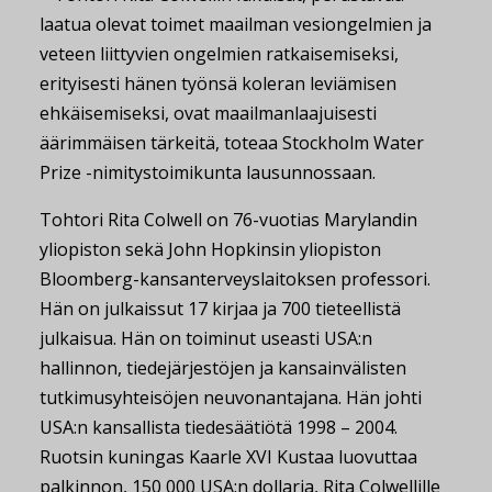
laatua olevat toimet maailman vesiongelmien ja
veteen liittyvien ongelmien ratkaisemiseksi,
erityisesti hänen työnsä koleran leviämisen
ehkäisemiseksi, ovat maailmanlaajuisesti
äärimmäisen tärkeitä, toteaa Stockholm Water
Prize -nimitystoimikunta lausunnossaan.
Tohtori Rita Colwell on 76-vuotias Marylandin
yliopiston sekä John Hopkinsin yliopiston
Bloomberg-kansanterveyslaitoksen professori.
Hän on julkaissut 17 kirjaa ja 700 tieteellistä
julkaisua. Hän on toiminut useasti USA:n
hallinnon, tiedejärjestöjen ja kansainvälisten
tutkimusyhteisöjen neuvonantajana. Hän johti
USA:n kansallista tiedesäätiötä 1998 – 2004.
Ruotsin kuningas Kaarle XVI Kustaa luovuttaa
palkinnon, 150 000 USA:n dollaria, Rita Colwellille