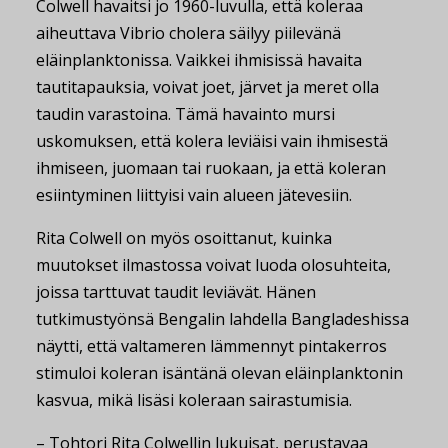
Colwell havaitsi jo 1960-luvulla, että koleraa
aiheuttava Vibrio cholera säilyy piilevänä
eläinplanktonissa. Vaikkei ihmisissä havaita
tautitapauksia, voivat joet, järvet ja meret olla
taudin varastoina. Tämä havainto mursi
uskomuksen, että kolera leviäisi vain ihmisestä
ihmiseen, juomaan tai ruokaan, ja että koleran
esiintyminen liittyisi vain alueen jätevesiin.
Rita Colwell on myös osoittanut, kuinka
muutokset ilmastossa voivat luoda olosuhteita,
joissa tarttuvat taudit leviävät. Hänen
tutkimustyönsä Bengalin lahdella Bangladeshissa
näytti, että valtameren lämmennyt pintakerros
stimuloi koleran isäntänä olevan eläinplanktonin
kasvua, mikä lisäsi koleraan sairastumisia.
– Tohtori Rita Colwellin lukuisat, perustavaa